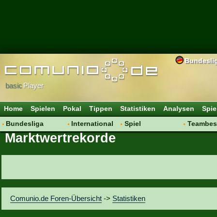
Bundesli
basic
Player
Home
Spielen
Pokal
Tippen
Statistiken
Analysen
Spie
Bundesliga
International
Spiel
Teambes
Marktwertrekorde
Hot News
Vereine
Regeln & Tipps
Bewertu
Talk
WM 2014
Mitgliedersuche
Transfer
Spielanalyse
Aufstellu
Vereinsdiskussion
Saisonü
Vereinsfragen
Comunio.de Foren-Übersicht
->
Statistiken