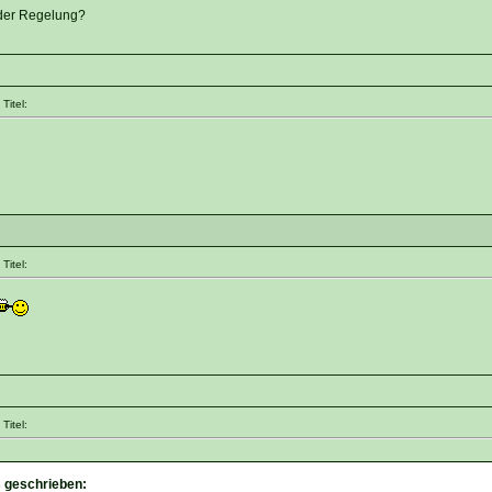
der Regelung?
Titel:
Titel:
Titel:
s geschrieben: