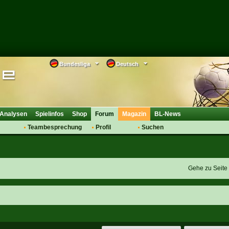
Bundesliga
Deutsch
Analysen
Spielinfos
Shop
Forum
Magazin
BL-News
Teambesprechung
Profil
Suchen
Anmelden
Tipps
Bewertungen
suche
Transfers & Co.
FAQ
Aufstellung
Support
Gehe zu Seit
Saisonübergang