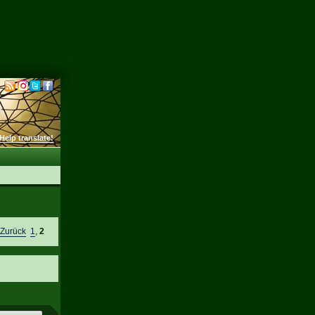
Help translate!
e
Zurück
1
,
2