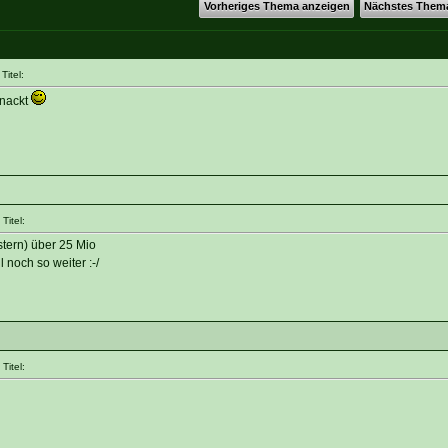
Vorheriges Thema anzeigen
Nächstes Them
itel:
knackt
Titel:
stern) über 25 Mio
noch so weiter :-/
Titel: