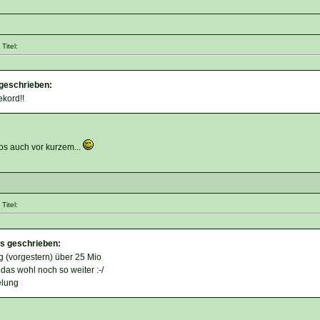
Titel:
 geschrieben:
kord!!
os auch vor kurzem...
Titel:
es geschrieben:
ig (vorgestern) über 25 Mio
das wohl noch so weiter :-/
elung