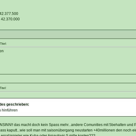
42.377.500
 42.370.000
itel:
ren
itel:
ndes geschrieben:
s hinführen
N!! das macht doch kein Spass mehr...andere Comunities mit 5behalten und 
ss kaputt...wie soll man mit saisonübergang neustarten +40millionen den noch e
rsatzspieler wie Kuba oder Arnautovic 5 mille kosten???