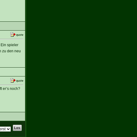
Ein spieler
ch zu den neu
t er‘s noch?