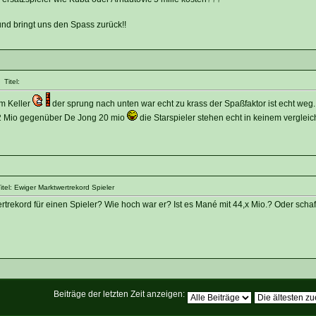
und bringt uns den Spass zurück!!
Titel:
im Keller
der sprung nach unten war echt zu krass der Spaßfaktor ist echt weg. 
12 Mio gegenüber De Jong 20 mio
die Starspieler stehen echt in keinem verglei
tel: Ewiger Marktwertrekord Spieler
trekord für einen Spieler? Wie hoch war er? Ist es Mané mit 44,x Mio.? Oder schaff
Beiträge der letzten Zeit anzeigen: