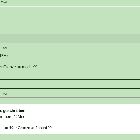
Titel:
Titel:
42Mio
0er Grenze aufmacht ^^
Titel:
es geschrieben:
it übre 42Mio
e neue 40er Grenze aufmacht ^^