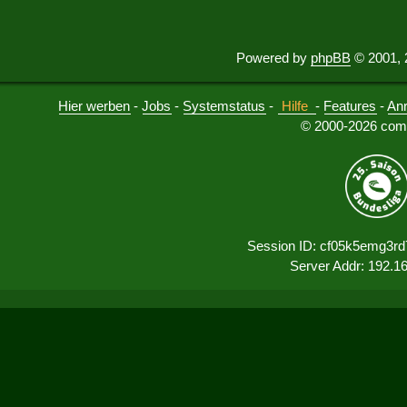
Powered by
phpBB
© 2001, 
Hier werben
-
Jobs
-
Systemstatus
-
Hilfe
-
Features
-
An
© 2000-2026 comu
Session ID: cf05k5emg3r
Server Addr: 192.1