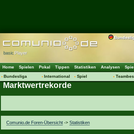
Bundesli
basic
Player
Home
Spielen
Pokal
Tippen
Statistiken
Analysen
Spie
Bundesliga
International
Spiel
Teambes
Marktwertrekorde
Hot News
Vereine
Regeln & Tipps
Bewertu
Talk
WM 2014
Mitgliedersuche
Transfer
Spielanalyse
Aufstellu
Vereinsdiskussion
Saisonü
Vereinsfragen
Comunio.de Foren-Übersicht
->
Statistiken