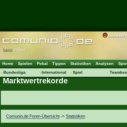
Bundesli
basic
Player
Home
Spielen
Pokal
Tippen
Statistiken
Analysen
Spie
Bundesliga
International
Spiel
Teambes
Marktwertrekorde
Hot News
Vereine
Regeln & Tipps
Bewertu
Talk
WM 2014
Mitgliedersuche
Transfer
Spielanalyse
Aufstellu
Vereinsdiskussion
Saisonü
Vereinsfragen
Comunio.de Foren-Übersicht
->
Statistiken