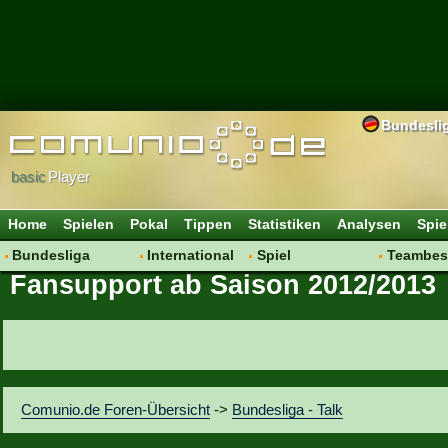
Bundesli
basic
Player
Home
Spielen
Pokal
Tippen
Statistiken
Analysen
Spie
Bundesliga
International
Spiel
Teambes
Fansupport ab Saison 2012/2013
Hot News
Vereine
Regeln & Tipps
Bewertu
Talk
WM 2014
Mitgliedersuche
Transfer
Spielanalyse
Aufstellu
Vereinsdiskussion
Saisonü
Vereinsfragen
Comunio.de Foren-Übersicht
->
Bundesliga - Talk