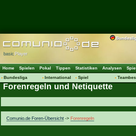
Bundesli
basic
Player
Home
Spielen
Pokal
Tippen
Statistiken
Analysen
Spie
Bundesliga
International
Spiel
Teambes
Forenregeln und Netiquette
Hot News
Vereine
Regeln & Tipps
Bewertu
Talk
WM 2014
Mitgliedersuche
Transfer
Spielanalyse
Aufstellu
Vereinsdiskussion
Saisonü
Comunio.de Foren-Übersicht
->
Forenregeln
Vereinsfragen