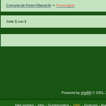
Comunio.de Foren-Übersicht
->
Forenregeln
Seite
1
von
1
Powered by
phpBB
© 2001, 
Hier werben
-
Jobs
-
Systemstatus
-
Hilfe
-
Features
-
An