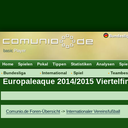
Bundesli
basic
Player
Home
Spielen
Pokal
Tippen
Statistiken
Analysen
Spie
Bundesliga
International
Spiel
Teambes
Europaleaque 2014/2015 Viertelfi
Hot News
Vereine
Regeln & Tipps
Bewertu
Talk
WM 2014
Mitgliedersuche
Transfer
Spielanalyse
Aufstellu
Vereinsdiskussion
Saisonü
Comunio.de Foren-Übersicht
->
Internationaler Vereinsfußball
Vereinsfragen