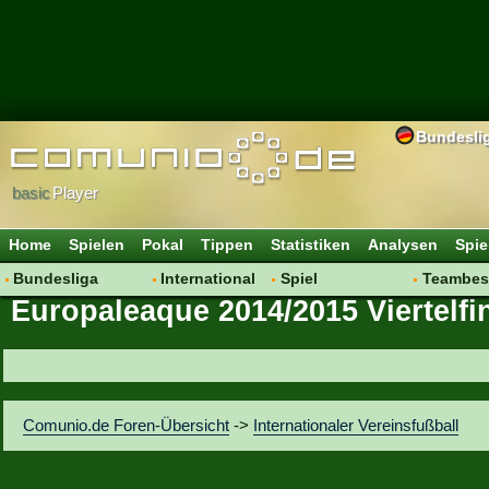
Bundesli
basic
Player
Home
Spielen
Pokal
Tippen
Statistiken
Analysen
Spie
Bundesliga
International
Spiel
Teambes
Europaleaque 2014/2015 Viertelfi
Hot News
Vereine
Regeln & Tipps
Bewertu
Talk
WM 2014
Mitgliedersuche
Transfer
Spielanalyse
Aufstellu
Vereinsdiskussion
Saisonü
Comunio.de Foren-Übersicht
->
Internationaler Vereinsfußball
Vereinsfragen