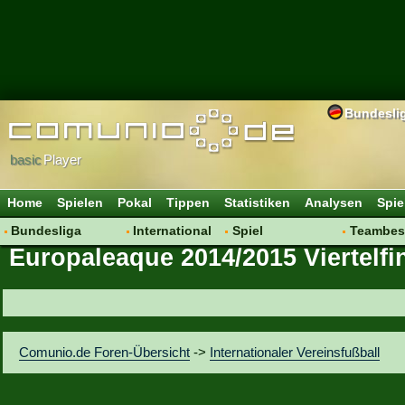
Bundesli
basic
Player
Home
Spielen
Pokal
Tippen
Statistiken
Analysen
Spie
Bundesliga
International
Spiel
Teambes
Europaleaque 2014/2015 Viertelfi
Hot News
Vereine
Regeln & Tipps
Bewertu
Talk
WM 2014
Mitgliedersuche
Transfer
Spielanalyse
Aufstellu
Vereinsdiskussion
Saisonü
Comunio.de Foren-Übersicht
->
Internationaler Vereinsfußball
Vereinsfragen