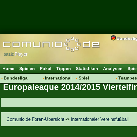
Bundesli
basic
Player
Home
Spielen
Pokal
Tippen
Statistiken
Analysen
Spie
Bundesliga
International
Spiel
Teambes
Europaleaque 2014/2015 Viertelfi
Hot News
Vereine
Regeln & Tipps
Bewertu
Talk
WM 2014
Mitgliedersuche
Transfer
Spielanalyse
Aufstellu
Vereinsdiskussion
Saisonü
Comunio.de Foren-Übersicht
->
Internationaler Vereinsfußball
Vereinsfragen