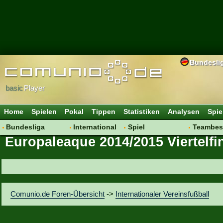
Bundesli
basic
Player
Home
Spielen
Pokal
Tippen
Statistiken
Analysen
Spie
Bundesliga
International
Spiel
Teambes
Europaleaque 2014/2015 Viertelfi
Hot News
Vereine
Regeln & Tipps
Bewertu
Talk
WM 2014
Mitgliedersuche
Transfer
Spielanalyse
Aufstellu
Vereinsdiskussion
Saisonü
Comunio.de Foren-Übersicht
->
Internationaler Vereinsfußball
Vereinsfragen