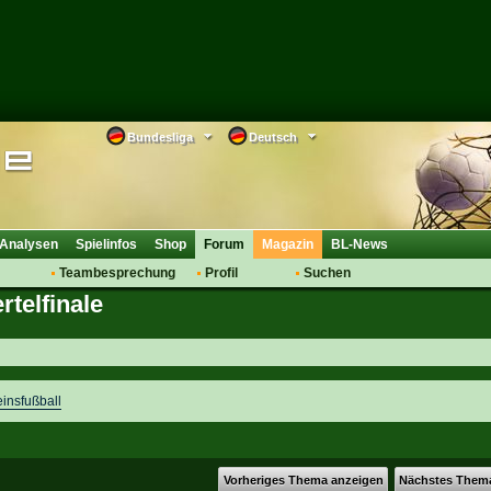
Bundesliga
Deutsch
Analysen
Spielinfos
Shop
Forum
Magazin
BL-News
Teambesprechung
Profil
Suchen
telfinale
Anmelden
Tipps
Bewertungen
suche
Transfers & Co.
FAQ
Aufstellung
Support
Saisonübergang
einsfußball
Vorheriges Thema anzeigen
Nächstes Them