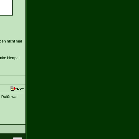
den nicht mal
enke Neapel
. Dafür war