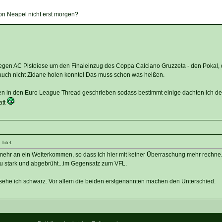
n Neapel nicht erst morgen?
egen AC Pistoiese um den Finaleinzug des Coppa Calciano Gruzzeta - den Pokal, 
 auch nicht Zidane holen konnte! Das muss schon was heißen.
en in den Euro League Thread geschrieben sodass bestimmt einige dachten ich d
att
Titel:
 mehr an ein Weiterkommen, so dass ich hier mit keiner Überraschung mehr rechne
zu stark und abgebrüht...im Gegensatz zum VFL.
 sehe ich schwarz. Vor allem die beiden erstgenannten machen den Unterschied.