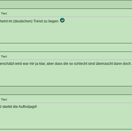
Titel:
heint im (deutschen) Trend zu liegen.
Titel:
chätzt wird war mir ja klar, aber dass die so schlecht sind überrascht dann doch.
Titel:
 startet die Aufholjagd!