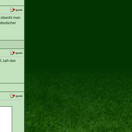
n obwohl man
 deutscher
t, sah das