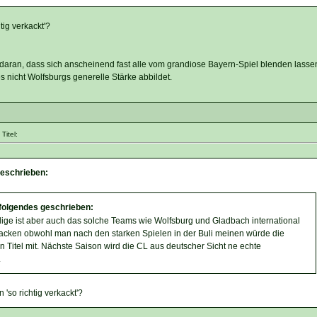
ig verkackt'?
 daran, dass sich anscheinend fast alle vom grandiose Bayern-Spiel blenden lasse
 nicht Wolfsburgs generelle Stärke abbildet.
Titel:
geschrieben:
 folgendes geschrieben:
ge ist aber auch das solche Teams wie Wolfsburg und Gladbach international
rkacken obwohl man nach den starken Spielen in der Buli meinen würde die
n Titel mit. Nächste Saison wird die CL aus deutscher Sicht ne echte
.
'so richtig verkackt'?