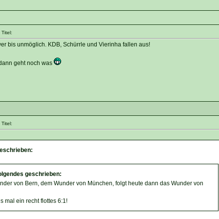
Titel:
er bis unmöglich. KDB, Schürrle und Vierinha fallen aus!
 - dann geht noch was
Titel:
geschrieben:
olgendes geschrieben:
der von Bern, dem Wunder von München, folgt heute dann das Wunder von
 mal ein recht flottes 6:1!