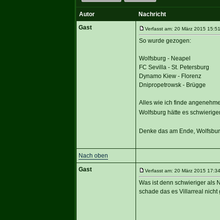
Autor
Nachricht
Gast
Verfasst am: 20 März 2015 15:51
So wurde gezogen:
Wolfsburg - Neapel
FC Sevilla - St. Petersburg
Dynamo Kiew - Florenz
Dnipropetrowsk - Brügge
Alles wie ich finde angeneh
Wolfsburg hätte es schwierige
Denke das am Ende, Wolfsburg
Nach oben
Gast
Verfasst am: 20 März 2015 17:34
Was ist denn schwieriger als 
schade das es Villarreal nicht 