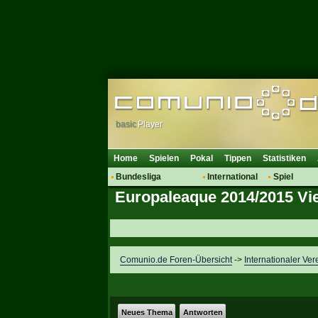
basic
Player
Home
Spielen
Pokal
Tippen
Statistiken
Bundesliga
International
Spiel
Europaleaque 2014/2015 Vier
Hot News
Vereine
Regeln & 
Talk
WM 2014
Mitglieder
Spielanalyse
Vereinsdiskussion
Comunio.de Foren-Übersicht
->
Internationaler Ver
Vereinsfragen
Neues Thema
Antworten