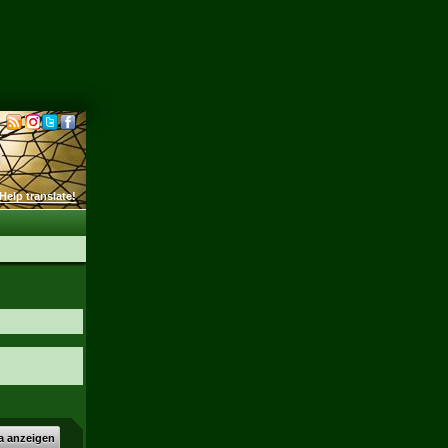
Help translate!
a anzeigen