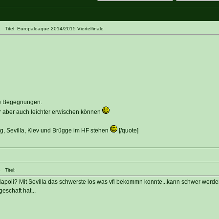
 Titel: Europaleaque 2014/2015 Viertelfinale
me Begegnungen.
r aber auch leichter erwischen können
, Sevilla, Kiev und Brügge im HF stehen
[/quote]
 Titel:
Napoli? Mit Sevilla das schwerste los was vfl bekommn konnte...kann schwer werde
geschaft hat...