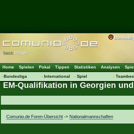
Bundesli
basic
Player
Home
Spielen
Pokal
Tippen
Statistiken
Analysen
Spie
Bundesliga
International
Spiel
Teambes
EM-Qualifikation in Georgien und
Hot News
Vereine
Regeln & Tipps
Bewertu
Talk
WM 2014
Mitgliedersuche
Transfer
Spielanalyse
Aufstellu
Vereinsdiskussion
Saisonü
Comunio.de Foren-Übersicht
->
Nationalmannschaften
Vereinsfragen