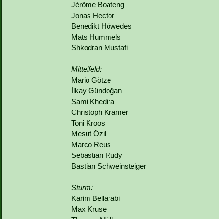
Jérôme Boateng
Jonas Hector
Benedikt Höwedes
Mats Hummels
Shkodran Mustafi
Mittelfeld:
Mario Götze
İlkay Gündoğan
Sami Khedira
Christoph Kramer
Toni Kroos
Mesut Özil
Marco Reus
Sebastian Rudy
Bastian Schweinsteiger
Sturm:
Karim Bellarabi
Max Kruse