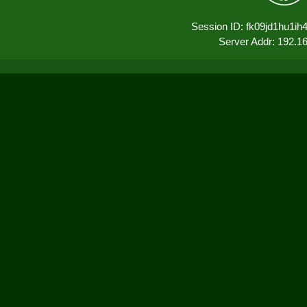
Session ID: fk09jd1hu1i
Server Addr: 192.1