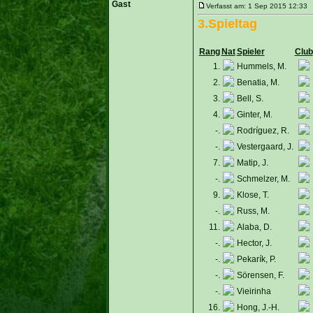
Gast
Verfasst am: 1 Sep 2015 12:33 T
3.Spieltag
Rang
Nat
Spieler
Club
1.
Hummels, M.
2.
Benatia, M.
3.
Bell, S.
4.
Ginter, M.
-.
Rodríguez, R.
-.
Vestergaard, J.
7.
Matip, J.
-.
Schmelzer, M.
9.
Klose, T.
-.
Russ, M.
11.
Alaba, D.
-.
Hector, J.
-.
Pekarík, P.
-.
Sörensen, F.
-.
Vieirinha
16.
Hong, J.-H.