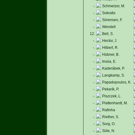
-.
Schmelzer, M.
-.
Sokratis
-.
Sörensen, F.
-.
Wendell
12.
Bell, S.
-.
Hector, J.
-.
Hilbert, R.
-.
Hübner, B.
-.
Insúa, E.
-.
Kaderábek, P.
-.
Langkamp, S.
-.
Papadopoulos, K.
-.
Pekarík, P.
-.
Piszczek, L.
-.
Plattenhardt, M.
-.
Rafinha
-.
Riether, S.
-.
Sorg, O.
-.
Süle, N.