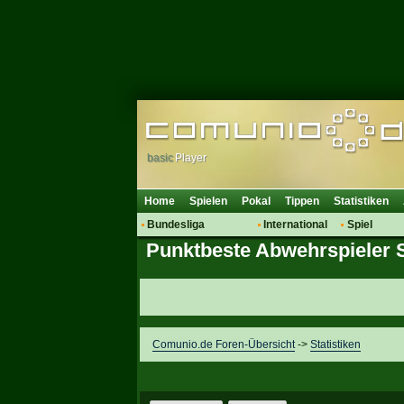
basic
Player
Home
Spielen
Pokal
Tippen
Statistiken
Bundesliga
International
Spiel
Punktbeste Abwehrspieler 
Hot News
Vereine
Regeln & 
Talk
WM 2014
Mitglieder
Spielanalyse
Vereinsdiskussion
Vereinsfragen
Comunio.de Foren-Übersicht
->
Statistiken