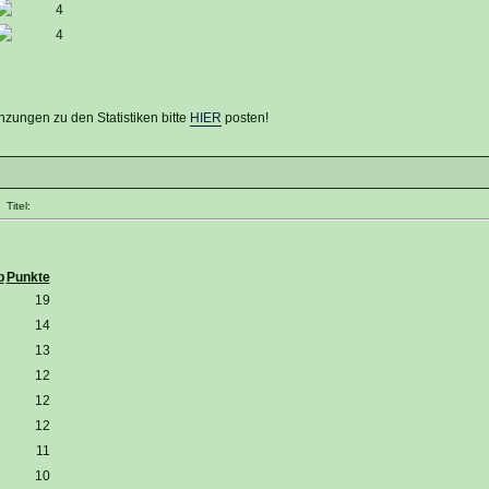
4
4
zungen zu den Statistiken bitte
HIER
posten!
Titel:
b
Punkte
19
14
13
12
12
12
11
10