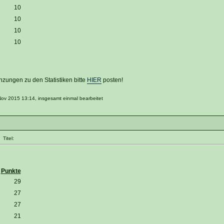
10
10
10
10
zungen zu den Statistiken bitte
HIER
posten!
Nov 2015 13:14, insgesamt einmal bearbeitet
Titel:
Punkte
29
27
27
21