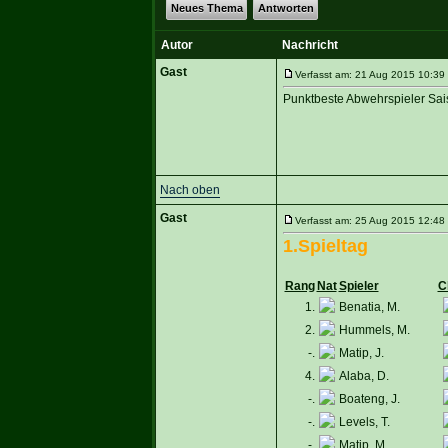
Neues Thema
Antworten
Autor
Nachricht
Gast
Verfasst am: 21 Aug 2015 10:39 
Punktbeste Abwehrspieler Sa
Nach oben
Gast
Verfasst am: 25 Aug 2015 12:48 
1.Spieltag
Rang
Nat
Spieler
C
1.
Benatia, M.
2.
Hummels, M.
-.
Matip, J.
4.
Alaba, D.
-.
Boateng, J.
-.
Levels, T.
-.
Matip, M.