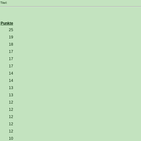
itel:
Punkte
25
19
18
17
17
17
14
14
13
13
12
12
12
12
12
10