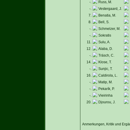
-.
Russ, M.
-.
Vestergaard, J.
7.
Benatia, M.
8.
Bell, S.
-.
Schmelzer, M.
-.
Sokratis
11.
Sulu, A.
12.
Alaba, D.
-.
Träsch, C.
14.
Klose, T.
-.
Sunjic, T.
16.
Caldirola, L.
-.
Matip, M.
-.
Pekarík, P.
-.
Vieirinha
20.
Djourou, J.
Anmerkungen, Kritik und Ergän