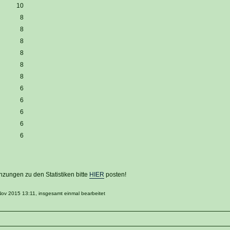
10
8
8
8
8
8
8
6
6
6
6
6
zungen zu den Statistiken bitte
HIER
posten!
Nov 2015 13:11, insgesamt einmal bearbeitet