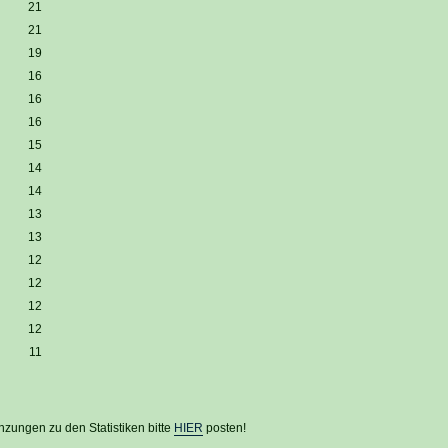
21
21
19
16
16
16
15
14
14
13
13
12
12
12
12
11
zungen zu den Statistiken bitte
HIER
posten!