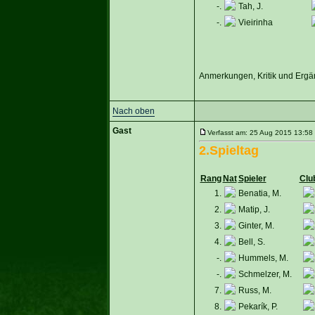
-.
Tah, J.
-.
Vieirinha
Anmerkungen, Kritik und Ergän
Nach oben
Gast
Verfasst am: 25 Aug 2015 13:58 
2.Spieltag
Rang
Nat
Spieler
Clu
1.
Benatia, M.
2.
Matip, J.
3.
Ginter, M.
4.
Bell, S.
-.
Hummels, M.
-.
Schmelzer, M.
7.
Russ, M.
8.
Pekarík, P.