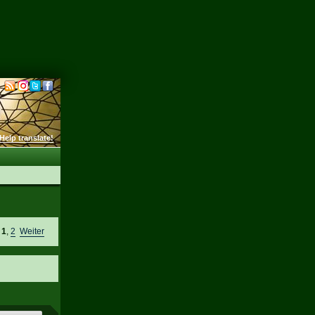
Help translate!
e
1
,
2
Weiter