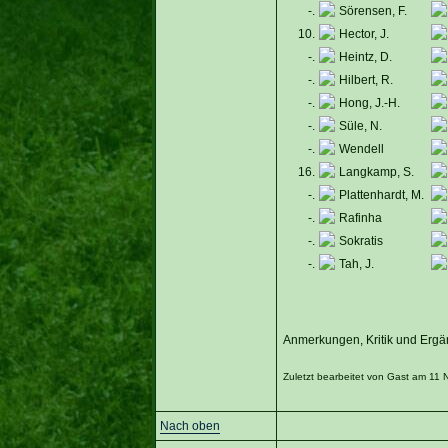
-.
Sörensen, F.
10.
Hector, J.
-.
Heintz, D.
-.
Hilbert, R.
-.
Hong, J.-H.
-.
Süle, N.
-.
Wendell
16.
Langkamp, S.
-.
Plattenhardt, M.
-.
Rafinha
-.
Sokratis
-.
Tah, J.
Anmerkungen, Kritik und Ergän
Zuletzt bearbeitet von Gast am 11 
Nach oben