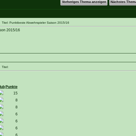
Vorheriges Thema anzeigen
Nächstes Them
Titel: Punktbeste Abwehrspieler Saison 2015/16
ison 2015/16
Titel:
lub
Punkte
15
8
8
6
6
6
6