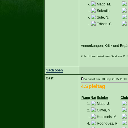
-.
Matip, M.
-.
Sokratis
-.
Süle, N.
-.
Träsch, C.
Anmerkungen, Kritik und Ergän
Zuletzt bearbeitet von Gast am 11 
Nach oben
Gast
Verfasst am: 18 Sep 2015 11:10 
4.Spieltag
Rang
Nat
Spieler
Club
1.
Matip, J.
2.
Ginter, M.
-.
Hummels, M.
4.
Rodríguez, R.