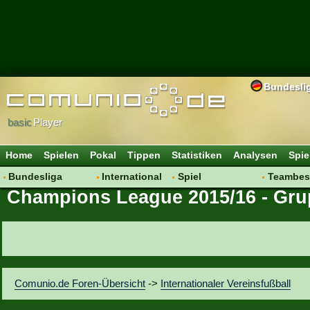
Bundesli
basic
Player
Home
Spielen
Pokal
Tippen
Statistiken
Analysen
Spie
Bundesliga
International
Spiel
Teambes
Champions League 2015/16 - Gr
Hot News
Vereine
Regeln & Tipps
Bewertu
Talk
WM 2014
Mitgliedersuche
Transfer
Spielanalyse
Aufstellu
Vereinsdiskussion
Saisonü
Vereinsfragen
Comunio.de Foren-Übersicht
->
Internationaler Vereinsfußball