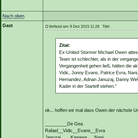
Nach oben
Gast
Verfasst am: 9 Dez 2015 11:28 Titel:
Zitat:
Ex-United Stürmer Michael Owen attest
Team ist schlechter, als in der vergange
Vergangenheit gehen ließ, hätten die 
Vidic, Jonny Evans, Patrice Evra, Nani
Hernandez, Adnan Januzaj, Danny Welbe
Kader in der Startelf stehen.“
ok... hoffen wir mal dass Owen der nächste U
_________De Gea
Rafael__Vidic__Evans__Evra
Januzaj____Kagawa___Nani