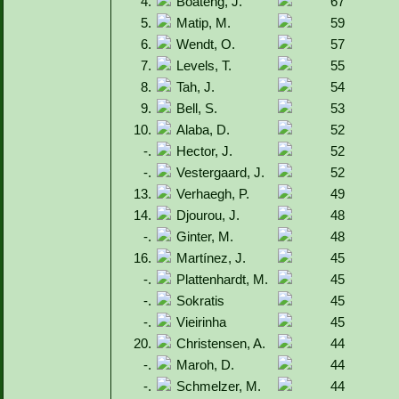
4.
Boateng, J.
67
5.
Matip, M.
59
6.
Wendt, O.
57
7.
Levels, T.
55
8.
Tah, J.
54
9.
Bell, S.
53
10.
Alaba, D.
52
-.
Hector, J.
52
-.
Vestergaard, J.
52
13.
Verhaegh, P.
49
14.
Djourou, J.
48
-.
Ginter, M.
48
16.
Martínez, J.
45
-.
Plattenhardt, M.
45
-.
Sokratis
45
-.
Vieirinha
45
20.
Christensen, A.
44
-.
Maroh, D.
44
-.
Schmelzer, M.
44