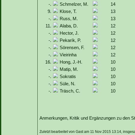
-.
Schmelzer, M.
14
9.
Klose, T.
13
-.
Russ, M.
13
11.
Alaba, D.
12
-.
Hector, J.
12
-.
Pekarík, P.
12
-.
Sörensen, F.
12
-.
Vieirinha
12
16.
Hong, J.-H.
10
-.
Matip, M.
10
-.
Sokratis
10
-.
Süle, N.
10
-.
Träsch, C.
10
Anmerkungen, Kritik und Ergänzungen zu den Sta
Zuletzt bearbeitet von Gast am 11 Nov 2015 13:14, insges