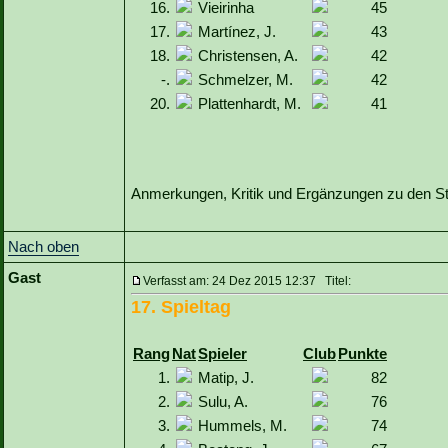
16.
Vieirinha
45
17.
Martínez, J.
43
18.
Christensen, A.
42
-.
Schmelzer, M.
42
20.
Plattenhardt, M.
41
Anmerkungen, Kritik und Ergänzungen zu den Sta
Nach oben
Gast
Verfasst am: 24 Dez 2015 12:37 Titel:
17. Spieltag
Rang
Nat
Spieler
Club
Punkte
1.
Matip, J.
82
2.
Sulu, A.
76
3.
Hummels, M.
74