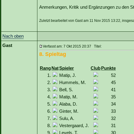
Anmerkungen, Kritik und Ergänzungen zu den Sta
Zuletzt bearbeitet von Gast am 11 Nov 2015 13:22, insges
Nach oben
Gast
Verfasst am: 7 Okt 2015 20:37 Titel:
8. Spieltag
Rang
Nat
Spieler
Club
Punkte
1.
Matip, J.
52
2.
Hummels, M.
45
3.
Bell, S.
41
4.
Matip, M.
35
5.
Alaba, D.
34
6.
Ginter, M.
33
7.
Sulu, A.
32
8.
Vestergaard, J.
31
9.
Levels, T.
30