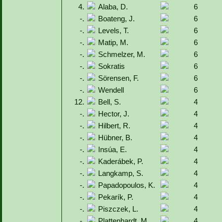
4.
Alaba, D.
6
-.
Boateng, J.
6
-.
Levels, T.
6
-.
Matip, M.
6
-.
Schmelzer, M.
6
-.
Sokratis
6
-.
Sörensen, F.
6
-.
Wendell
6
12.
Bell, S.
4
-.
Hector, J.
4
-.
Hilbert, R.
4
-.
Hübner, B.
4
-.
Insúa, E.
4
-.
Kaderábek, P.
4
-.
Langkamp, S.
4
-.
Papadopoulos, K.
4
-.
Pekarík, P.
4
-.
Piszczek, L.
4
-.
Plattenhardt, M.
4