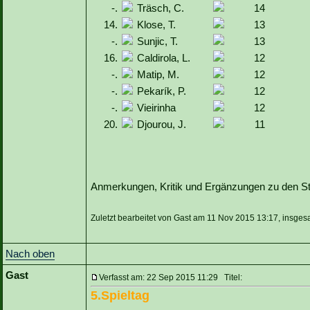
-.
Träsch, C.
14
14.
Klose, T.
13
-.
Sunjic, T.
13
16.
Caldirola, L.
12
-.
Matip, M.
12
-.
Pekarík, P.
12
-.
Vieirinha
12
20.
Djourou, J.
11
Anmerkungen, Kritik und Ergänzungen zu den Sta
Zuletzt bearbeitet von Gast am 11 Nov 2015 13:17, insges
Nach oben
Gast
Verfasst am: 22 Sep 2015 11:29 Titel:
5.Spieltag