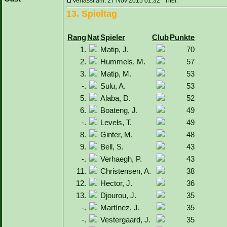
Verfasst am: 27 Nov 2015 01:32 Titel:
13. Spieltag
Rang
Nat
Spieler
Club
Punkte
1.
Matip, J.
70
2.
Hummels, M.
57
3.
Matip, M.
53
-.
Sulu, A.
53
5.
Alaba, D.
52
6.
Boateng, J.
49
-.
Levels, T.
49
8.
Ginter, M.
48
9.
Bell, S.
43
-.
Verhaegh, P.
43
11.
Christensen, A.
38
12.
Hector, J.
36
13.
Djourou, J.
35
-.
Martínez, J.
35
-.
Vestergaard, J.
35