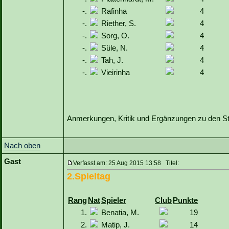
-.
Rafinha
4
-.
Riether, S.
4
-.
Sorg, O.
4
-.
Süle, N.
4
-.
Tah, J.
4
-.
Vieirinha
4
Anmerkungen, Kritik und Ergänzungen zu den Sta
Nach oben
Gast
Verfasst am: 25 Aug 2015 13:58 Titel:
2.Spieltag
Rang
Nat
Spieler
Club
Punkte
1.
Benatia, M.
19
2.
Matip, J.
14