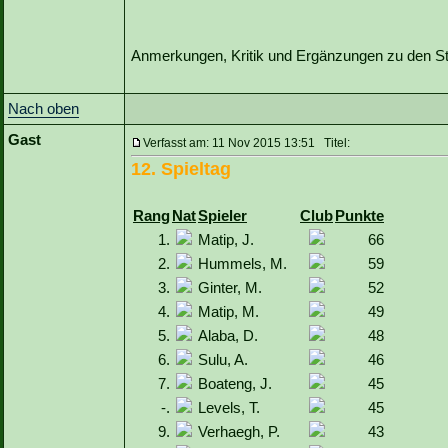
Anmerkungen, Kritik und Ergänzungen zu den Sta
Nach oben
Gast
Verfasst am: 11 Nov 2015 13:51 Titel:
12. Spieltag
Rang
Nat
Spieler
Club
Punkte
1.
Matip, J.
66
2.
Hummels, M.
59
3.
Ginter, M.
52
4.
Matip, M.
49
5.
Alaba, D.
48
6.
Sulu, A.
46
7.
Boateng, J.
45
-.
Levels, T.
45
9.
Verhaegh, P.
43