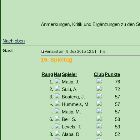
Anmerkungen, Kritik und Ergänzungen zu den Sta
Nach oben
Gast
Verfasst am: 9 Dez 2015 12:51 Titel:
15. Spieltag
Rang
Nat
Spieler
Club
Punkte
1.
Matip, J.
76
2.
Sulu, A.
72
3.
Boateng, J.
57
-.
Hummels, M.
57
-.
Matip, M.
57
6.
Bell, S.
53
-.
Levels, T.
53
8.
Alaba, D.
52