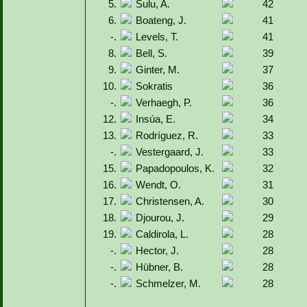
5.
Sulu, A.
42
6.
Boateng, J.
41
-.
Levels, T.
41
8.
Bell, S.
39
9.
Ginter, M.
37
10.
Sokratis
36
-.
Verhaegh, P.
36
12.
Insúa, E.
34
13.
Rodríguez, R.
33
-.
Vestergaard, J.
33
15.
Papadopoulos, K.
32
16.
Wendt, O.
31
17.
Christensen, A.
30
18.
Djourou, J.
29
19.
Caldirola, L.
28
-.
Hector, J.
28
-.
Hübner, B.
28
-.
Schmelzer, M.
28