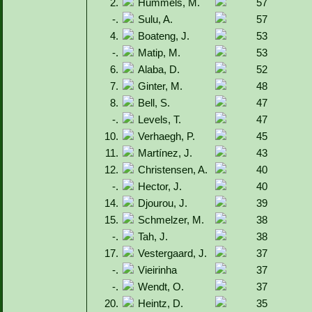
2.
Hummels, M.
57
-.
Sulu, A.
57
4.
Boateng, J.
53
-.
Matip, M.
53
6.
Alaba, D.
52
7.
Ginter, M.
48
8.
Bell, S.
47
-.
Levels, T.
47
10.
Verhaegh, P.
45
11.
Martínez, J.
43
12.
Christensen, A.
40
-.
Hector, J.
40
14.
Djourou, J.
39
15.
Schmelzer, M.
38
-.
Tah, J.
38
17.
Vestergaard, J.
37
-.
Vieirinha
37
-.
Wendt, O.
37
20.
Heintz, D.
35