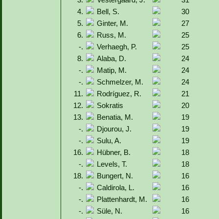
4.
Bell, S.
30
5.
Ginter, M.
27
6.
Russ, M.
25
-.
Verhaegh, P.
25
8.
Alaba, D.
24
-.
Matip, M.
24
-.
Schmelzer, M.
24
11.
Rodríguez, R.
21
12.
Sokratis
20
13.
Benatia, M.
19
-.
Djourou, J.
19
-.
Sulu, A.
19
16.
Hübner, B.
18
-.
Levels, T.
18
18.
Bungert, N.
16
-.
Caldirola, L.
16
-.
Plattenhardt, M.
16
-.
Süle, N.
16