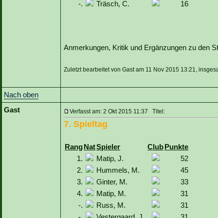
-.
Träsch, C.
16
Anmerkungen, Kritik und Ergänzungen zu den Sta
Zuletzt bearbeitet von Gast am 11 Nov 2015 13:21, insges
Nach oben
Gast
Verfasst am: 2 Okt 2015 11:37 Titel:
7. Spieltag
Rang
Nat
Spieler
Club
Punkte
1.
Matip, J.
52
2.
Hummels, M.
45
3.
Ginter, M.
33
4.
Matip, M.
31
-.
Russ, M.
31
-.
Vestergaard, J.
31