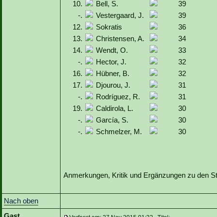
10.
Bell, S.
39
-.
Vestergaard, J.
39
12.
Sokratis
36
13.
Christensen, A.
34
14.
Wendt, O.
33
-.
Hector, J.
32
16.
Hübner, B.
32
17.
Djourou, J.
31
-.
Rodríguez, R.
31
19.
Caldirola, L.
30
-.
García, S.
30
-.
Schmelzer, M.
30
Anmerkungen, Kritik und Ergänzungen zu den Sta
Nach oben
Gast