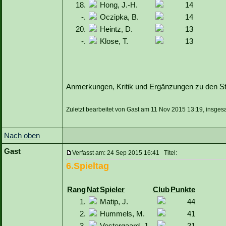
18.
Hong, J.-H.
14
-.
Oczipka, B.
14
20.
Heintz, D.
13
-.
Klose, T.
13
Anmerkungen, Kritik und Ergänzungen zu den Sta
Zuletzt bearbeitet von Gast am 11 Nov 2015 13:19, insges
Nach oben
Gast
Verfasst am: 24 Sep 2015 16:41 Titel:
6.Spieltag
Rang
Nat
Spieler
Club
Punkte
1.
Matip, J.
44
2.
Hummels, M.
41
3.
Vestergaard, J.
31