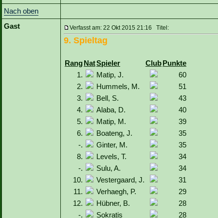
Nach oben
Gast
Verfasst am: 22 Okt 2015 21:16 Titel:
9. Spieltag
Rang
Nat
Spieler
Club
Punkte
1.
Matip, J.
60
2.
Hummels, M.
51
3.
Bell, S.
43
4.
Alaba, D.
40
5.
Matip, M.
39
6.
Boateng, J.
35
-.
Ginter, M.
35
8.
Levels, T.
34
-.
Sulu, A.
34
10.
Vestergaard, J.
31
11.
Verhaegh, P.
29
12.
Hübner, B.
28
-.
Sokratis
28