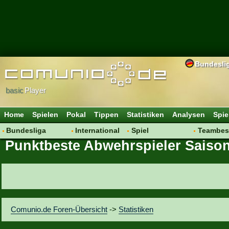
Bundesli
basic
Player
Home
Spielen
Pokal
Tippen
Statistiken
Analysen
Spie
Bundesliga
International
Spiel
Teambes
Punktbeste Abwehrspieler Saison
Hot News
Vereine
Regeln & Tipps
Bewertu
Talk
WM 2014
Mitgliedersuche
Transfer
Spielanalyse
Aufstellu
Vereinsdiskussion
Saisonü
Vereinsfragen
Comunio.de Foren-Übersicht
->
Statistiken