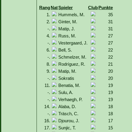
Rang
Nat
Spieler
Club
Punkte
1.
Hummels, M.
35
2.
Ginter, M.
31
-.
Matip, J.
31
4.
Russ, M.
27
-.
Vestergaard, J.
27
6.
Bell, S.
22
-.
Schmelzer, M.
22
8.
Rodríguez, R.
21
9.
Matip, M.
20
-.
Sokratis
20
11.
Benatia, M.
19
-.
Sulu, A.
19
-.
Verhaegh, P.
19
14.
Alaba, D.
18
-.
Träsch, C.
18
16.
Djourou, J.
17
17.
Sunjic, T.
15