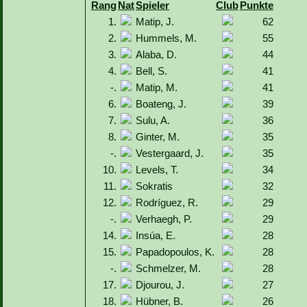
Rang
Nat
Spieler
Club
Punkte
1.
Matip, J.
62
2.
Hummels, M.
55
3.
Alaba, D.
44
4.
Bell, S.
41
-.
Matip, M.
41
6.
Boateng, J.
39
7.
Sulu, A.
36
8.
Ginter, M.
35
-.
Vestergaard, J.
35
10.
Levels, T.
34
11.
Sokratis
32
12.
Rodríguez, R.
29
-.
Verhaegh, P.
29
14.
Insúa, E.
28
15.
Papadopoulos, K.
28
-.
Schmelzer, M.
28
17.
Djourou, J.
27
18.
Hübner, B.
26