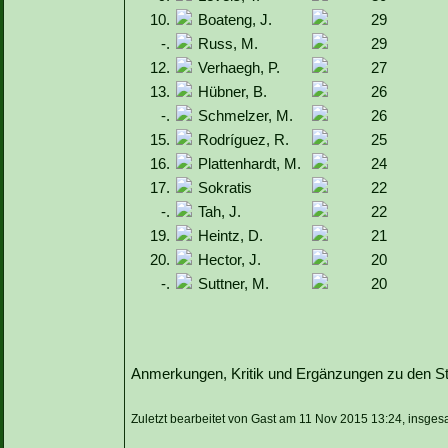
10.
Boateng, J.
29
-.
Russ, M.
29
12.
Verhaegh, P.
27
13.
Hübner, B.
26
-.
Schmelzer, M.
26
15.
Rodríguez, R.
25
16.
Plattenhardt, M.
24
17.
Sokratis
22
-.
Tah, J.
22
19.
Heintz, D.
21
20.
Hector, J.
20
-.
Suttner, M.
20
Anmerkungen, Kritik und Ergänzungen zu den Sta
Zuletzt bearbeitet von Gast am 11 Nov 2015 13:24, insges