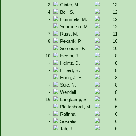
3.
Ginter, M.
13
4.
Bell, S.
12
-.
Hummels, M.
12
-.
Schmelzer, M.
12
7.
Russ, M.
11
8.
Pekarík, P.
10
-.
Sörensen, F.
10
10.
Hector, J.
8
-.
Heintz, D.
8
-.
Hilbert, R.
8
-.
Hong, J.-H.
8
-.
Süle, N.
8
-.
Wendell
8
16.
Langkamp, S.
6
-.
Plattenhardt, M.
6
-.
Rafinha
6
-.
Sokratis
6
-.
Tah, J.
6