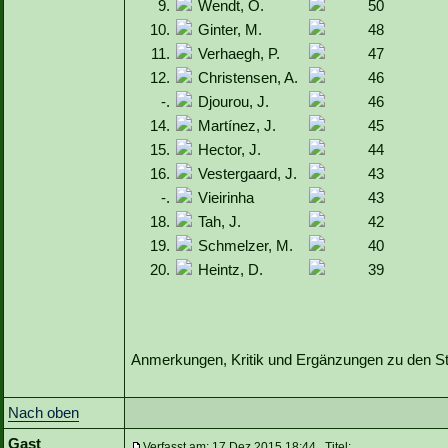
9.
Wendt, O.
50
10.
Ginter, M.
48
11.
Verhaegh, P.
47
12.
Christensen, A.
46
-.
Djourou, J.
46
14.
Martínez, J.
45
15.
Hector, J.
44
16.
Vestergaard, J.
43
-.
Vieirinha
43
18.
Tah, J.
42
19.
Schmelzer, M.
40
20.
Heintz, D.
39
Anmerkungen, Kritik und Ergänzungen zu den Sta
Nach oben
Gast
Verfasst am: 17 Dez 2015 18:44 Titel: