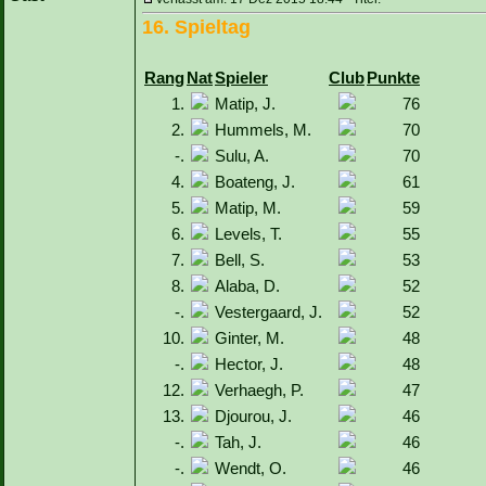
16. Spieltag
Rang
Nat
Spieler
Club
Punkte
1.
Matip, J.
76
2.
Hummels, M.
70
-.
Sulu, A.
70
4.
Boateng, J.
61
5.
Matip, M.
59
6.
Levels, T.
55
7.
Bell, S.
53
8.
Alaba, D.
52
-.
Vestergaard, J.
52
10.
Ginter, M.
48
-.
Hector, J.
48
12.
Verhaegh, P.
47
13.
Djourou, J.
46
-.
Tah, J.
46
-.
Wendt, O.
46