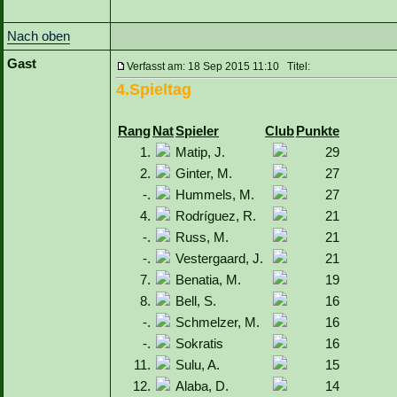
Nach oben
Gast
Verfasst am: 18 Sep 2015 11:10 Titel:
4.Spieltag
Rang
Nat
Spieler
Club
Punkte
1.
Matip, J.
29
2.
Ginter, M.
27
-.
Hummels, M.
27
4.
Rodríguez, R.
21
-.
Russ, M.
21
-.
Vestergaard, J.
21
7.
Benatia, M.
19
8.
Bell, S.
16
-.
Schmelzer, M.
16
-.
Sokratis
16
11.
Sulu, A.
15
12.
Alaba, D.
14