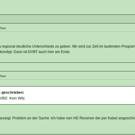
itel:
a regional deutliche Unterschiede zu geben. Mir wird zur Zeit im laufenden Progra
ündigt. Dann ist DVBT auch hier am Ende.
itel:
s geschrieben:
DVBt2. Kein Witz.
ezeigt. Problem an der Sache: Ich habe nen HD Receiver der per Kabel angeschlo