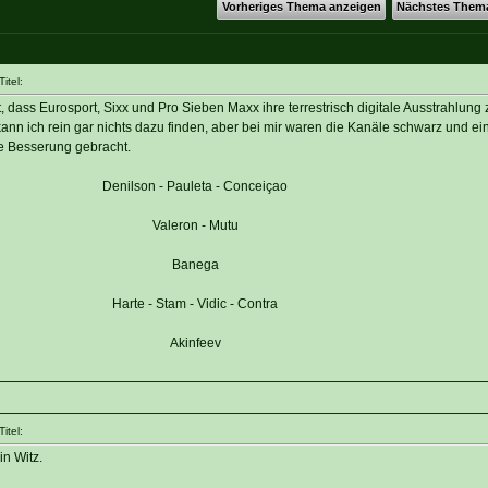
Vorheriges Thema anzeigen
Nächstes Them
itel:
it, dass Eurosport, Sixx und Pro Sieben Maxx ihre terrestrisch digitale Ausstrahlung
 kann ich rein gar nichts dazu finden, aber bei mir waren die Kanäle schwarz und ei
e Besserung gebracht.
Denilson - Pauleta - Conceiçao
Valeron - Mutu
Banega
Harte - Stam - Vidic - Contra
Akinfeev
itel:
in Witz.