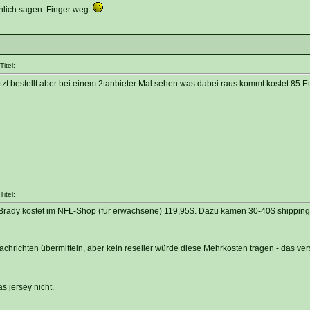
önlich sagen: Finger weg.
itel:
t bestellt aber bei einem 2tanbieter Mal sehen was dabei raus kommt kostet 85 Eu
itel:
Brady kostet im NFL-Shop (für erwachsene) 119,95$. Dazu kämen 30-40$ shipping/T
Nachrichten übermitteln, aber kein reseller würde diese Mehrkosten tragen - das ver
s jersey nicht.