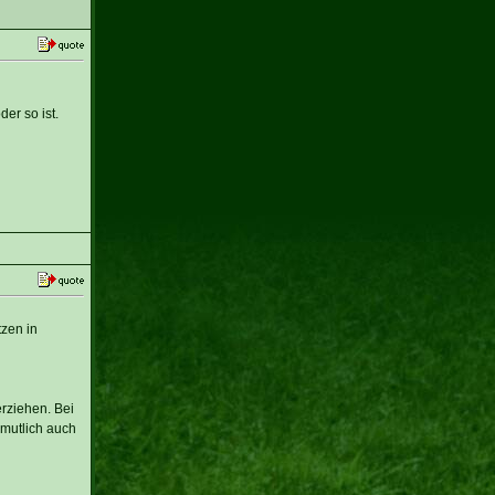
er so ist.
zen in
rziehen. Bei
rmutlich auch