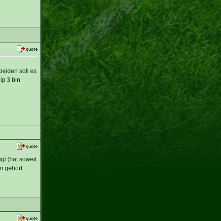
beiden soll es
ip 3 bin
gt (hat soweit
n gehört.