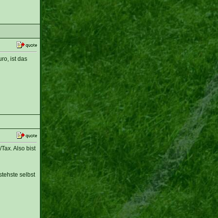
ro, ist das
ax. Also bist
stehste selbst