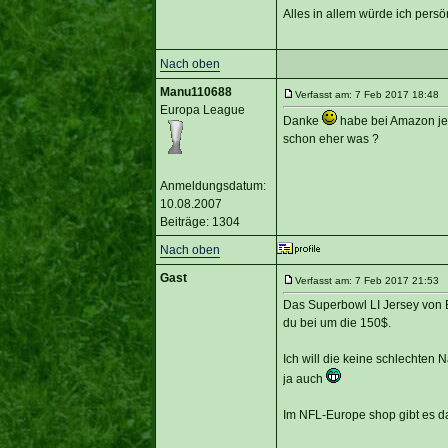
Alles in allem würde ich pers
Nach oben
Manu110688
Verfasst am: 7 Feb 2017 18:48 T
Europa League
Danke
habe bei Amazon jetz
schon eher was ?
Anmeldungsdatum:
10.08.2007
Beiträge: 1304
Nach oben
Gast
Verfasst am: 7 Feb 2017 21:53 T
Das Superbowl LI Jersey von 
du bei um die 150$.
Ich will die keine schlechten 
ja auch
Im NFL-Europe shop gibt es da