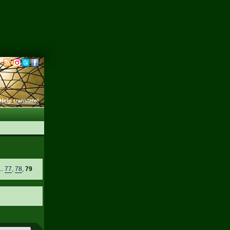
Help translate!
..
77
,
78
,
79