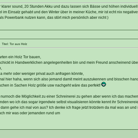
r klarer sound, 20 Stunden Akku und dazu lassen sich Bässe und höhen individuell 
l im Einsatz gehabt und den Winter über in meiner Küche, mir ist echt nix negative
als Powerbank nutzen kann, das stört mich persönlich aber nicht )
Titel: Tor aus Holz
arten ein Holz Tor bauen,
geschickt in Handwerklichen angelegenheiten bin und mein Freund anscheinend übe
,
ja mehr oder weniger privat auch anfragen könnte,
t mal hier haha, wenn sich also jemand damit meint auszukennen und bisschen han
schen in Sachen Holz größe usw nachgeht wäre das perfekt!
 nurnoch die Möglichkeit zu einer Schreinerei zu gehen aber wenn ich das mache
den wo ich das sogar irgendwie selbst visualisieren könnte kennt ihr Schreinereie
 dann gehe ich mal von aus? Ich denke ich frage jetzt trotzdem da mal was an und
uch mir was oder jemanden rund um