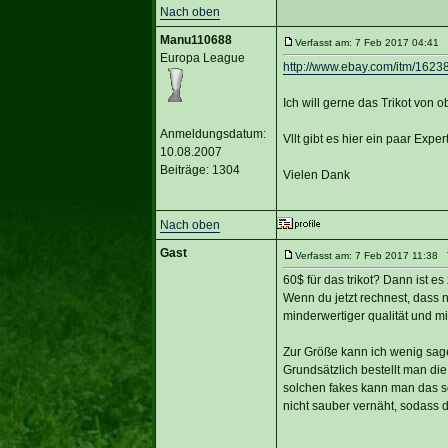
Nach oben
Manu110688
Verfasst am: 7 Feb 2017 04:41 T
Europa League
http://www.ebay.com/itm/162
Ich will gerne das Trikot von o
Anmeldungsdatum:
Vllt gibt es hier ein paar Expe
10.08.2007
Beiträge: 1304
Vielen Dank
Nach oben
Gast
Verfasst am: 7 Feb 2017 11:38 T
60$ für das trikot? Dann ist es
Wenn du jetzt rechnest, dass 
minderwertiger qualität und mi
Zur Größe kann ich wenig sag
Grundsätzlich bestellt man di
solchen fakes kann man das so 
nicht sauber vernäht, sodass d