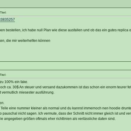
itel:
383835257
ben bestellen, ich habe null Plan wie diese ausfallen und ob das ein gutes replica od
rten, die mir weiterhelfen können
itel:
 zu 100% ein fake.
noch ca. 30$ An steuer und versand dazukommen ist das schon ein enorm teurer fet
t vermutlich miesester ausführung.
en.
e Teile eine nummer kleiner als normal und du kannst immernoch nen hoodie drunte
pauschal nicht sagen. Ich vermute, dass der Schnitt nicht immer gleich ist und ve
ie angegeben größen oftmals eher richtlinien als verlässliche daten sind.