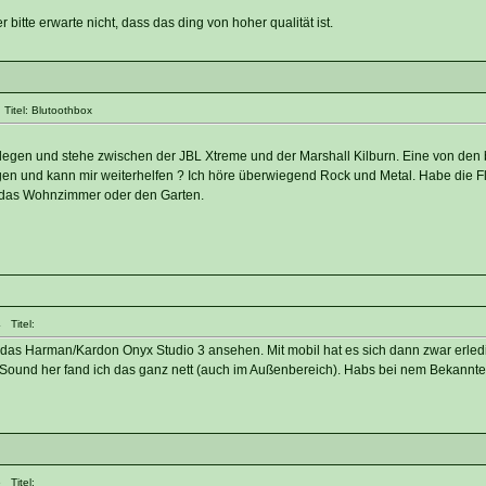
 bitte erwarte nicht, dass das ding von hoher qualität ist.
Titel: Blutoothbox
zulegen und stehe zwischen der JBL Xtreme und der Marshall Kilburn. Eine von den 
n und kann mir weiterhelfen ? Ich höre überwiegend Rock und Metal. Habe die Fl
r das Wohnzimmer oder den Garten.
 Titel:
 das Harman/Kardon Onyx Studio 3 ansehen. Mit mobil hat es sich dann zwar erledi
 Sound her fand ich das ganz nett (auch im Außenbereich). Habs bei nem Bekannte
 Titel: