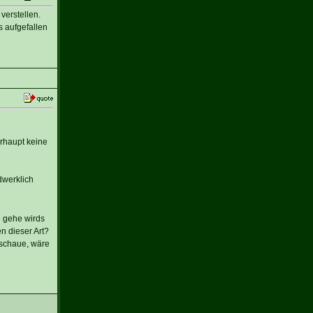
verstellen.
s aufgefallen
rhaupt keine
dwerklich
n gehe wirds
n dieser Art?
 schaue, wäre