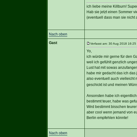
ich liebe meine Killburn! Supe
Hab sie jetzt einen Sommer vie
(eventuell dass man sie nicht 
Nach oben
Gast
Verfasst am: 30 Aug 2018 16:25 
Yo,
ich würde mir gerne für den G
weil ich gefühlt genzlich un
Lust hat mit sowas anzufangen
habe mir gedacht das ich das 
also eventuell auch vielleich
geschickt ist und meinen Wün
Ansonsten habe ich eigentlich
bestimmt teuer, habe was gefun
Wird bestimmt bisschen teurer
aber cool wenn jemand von e
Berlin empfehlen könnte!
Nach oben