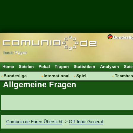
Bundesli
basic
Player
Home
Spielen
Pokal
Tippen
Statistiken
Analysen
Spie
Bundesliga
International
Spiel
Teambes
Allgemeine Fragen
Hot News
Vereine
Regeln & Tipps
Bewertu
Talk
WM 2014
Mitgliedersuche
Transfer
Spielanalyse
Aufstellu
Vereinsdiskussion
Saisonü
Vereinsfragen
Comunio.de Foren-Übersicht
->
Off Topic General