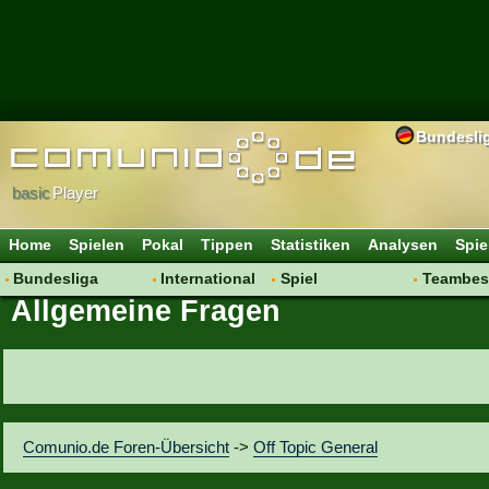
Bundesli
basic
Player
Home
Spielen
Pokal
Tippen
Statistiken
Analysen
Spie
Bundesliga
International
Spiel
Teambes
Allgemeine Fragen
Hot News
Vereine
Regeln & Tipps
Bewertu
Talk
WM 2014
Mitgliedersuche
Transfer
Spielanalyse
Aufstellu
Vereinsdiskussion
Saisonü
Vereinsfragen
Comunio.de Foren-Übersicht
->
Off Topic General