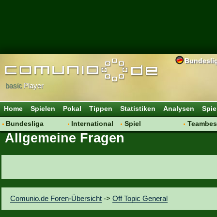
Bundesli
basic
Player
Home
Spielen
Pokal
Tippen
Statistiken
Analysen
Spie
Bundesliga
International
Spiel
Teambes
Allgemeine Fragen
Hot News
Vereine
Regeln & Tipps
Bewertu
Talk
WM 2014
Mitgliedersuche
Transfer
Spielanalyse
Aufstellu
Vereinsdiskussion
Saisonü
Vereinsfragen
Comunio.de Foren-Übersicht
->
Off Topic General