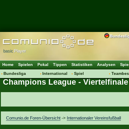
Bundesli
basic
Player
Home
Spielen
Pokal
Tippen
Statistiken
Analysen
Spie
Bundesliga
International
Spiel
Teambes
Champions League - Viertelfinale
Hot News
Vereine
Regeln & Tipps
Bewertu
Talk
WM 2014
Mitgliedersuche
Transfer
Spielanalyse
Aufstellu
Vereinsdiskussion
Saisonü
Vereinsfragen
Comunio.de Foren-Übersicht
->
Internationaler Vereinsfußball