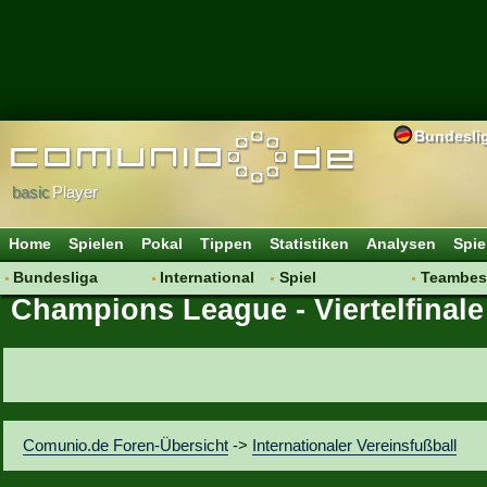
Bundesli
basic
Player
Home
Spielen
Pokal
Tippen
Statistiken
Analysen
Spie
Bundesliga
International
Spiel
Teambes
Champions League - Viertelfinale
Hot News
Vereine
Regeln & Tipps
Bewertu
Talk
WM 2014
Mitgliedersuche
Transfer
Spielanalyse
Aufstellu
Vereinsdiskussion
Saisonü
Vereinsfragen
Comunio.de Foren-Übersicht
->
Internationaler Vereinsfußball