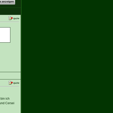
a anzeigen
bin ich
 und Cersei