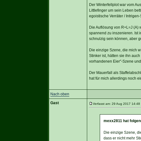
Der Winterfellplot war vom Aus
Littlefinger um sein Leben bett
egoistische Verräter / Intrigen
Die Auflösung von R+L=J (A) wa
spannend zu inszenieren. Ist
schnulzig sein können, aber gu
Die einzige Szene, die mich w
Stinker ist, hätten sie ihn au
vorhandenen Eier"-Szene und 
Der Mauerfall als Staffelabsc
hat für mich allerdings noch 
Nach oben
Gast
Verfasst am: 29 Aug 2017 14:48 
mexx2811 hat folgen
Die einzige Szene, di
dass er nicht mehr St