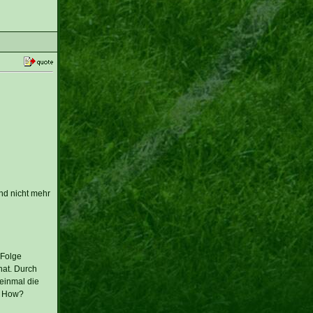
nd nicht mehr
 Folge
hat. Durch
 einmal die
F? How?