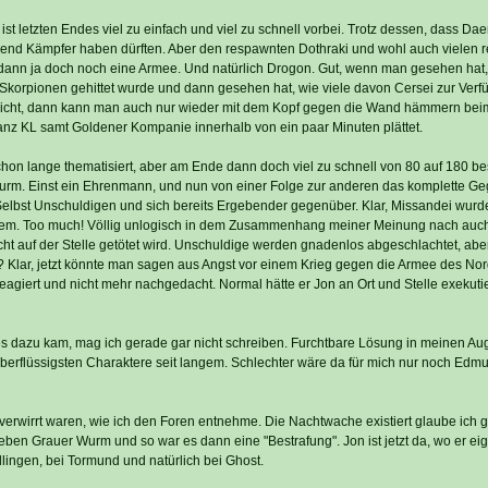
t letzten Endes viel zu einfach und viel zu schnell vorbei. Trotz dessen, dass Da
usend Kämpfer haben dürften. Aber den respawnten Dothraki und wohl auch vielen
 dann ja doch noch eine Armee. Und natürlich Drogon. Gut, wenn man gesehen hat,
Skorpionen gehittet wurde und dann gesehen hat, wie viele davon Cersei zur Ver
 dicht, dann kann man auch nur wieder mit dem Kopf gegen die Wand hämmern beim
nz KL samt Goldener Kompanie innerhalb von ein paar Minuten plättet.
on lange thematisiert, aber am Ende dann doch viel zu schnell von 80 auf 180 be
urm. Einst ein Ehrenmann, und nun von einer Folge zur anderen das komplette Geg
Selbst Unschuldigen und sich bereits Ergebender gegenüber. Klar, Missandei wurd
tzdem. Too much! Völlig unlogisch in dem Zusammenhang meiner Meinung nach auc
t auf der Stelle getötet wird. Unschuldige werden gnadenlos abgeschlachtet, abe
t? Klar, jetzt könnte man sagen aus Angst vor einem Krieg gegen die Armee des No
eagiert und nicht mehr nachgedacht. Normal hätte er Jon an Ort und Stelle exekut
es dazu kam, mag ich gerade gar nicht schreiben. Furchtbare Lösung in meinen A
überflüssigsten Charaktere seit langem. Schlechter wäre da für mich nur noch Edmu
erwirrt waren, wie ich den Foren entnehme. Die Nachtwache existiert glaube ich ga
eben Grauer Wurm und so war es dann eine "Bestrafung". Jon ist jetzt da, wo er ei
lingen, bei Tormund und natürlich bei Ghost.