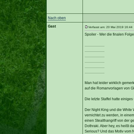
Nach oben
Gast
Verfasst am: 20 Mai 2019 16:44 
Spoiler - Wer die finalen Folge
......................
......................
......................
......................
......................
......................
Man hat leider wirklich gemer
auf die Romanvorlagen von G
Die letzte Staffel hatte einige
Der Night King und die White 
vernichtet zu werden, in eine
einen Stealthangriff von der g
Dothraki. Aber hey, es heißt 
Serious? Und das Motiv vom N