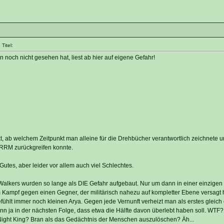
Titel:
n noch nicht gesehen hat, liest ab hier auf eigene Gefahr!
kt, ab welchem Zeitpunkt man alleine für die Drehbücher verantwortlich zeichnete u
RRM zurückgreifen konnte.
s Gutes, aber leider vor allem auch viel Schlechtes.
Walkers wurden so lange als DIE Gefahr aufgebaut. Nur um dann in einer einzigen
m Kampf gegen einen Gegner, der militärisch nahezu auf kompletter Ebene versagt 
efühlt immer noch kleinen Arya. Gegen jede Vernunft verheizt man als erstes gleich
dann ja in der nächsten Folge, dass etwa die Hälfte davon überlebt haben soll. WT
ight King? Bran als das Gedächtnis der Menschen auszulöschen? Äh...