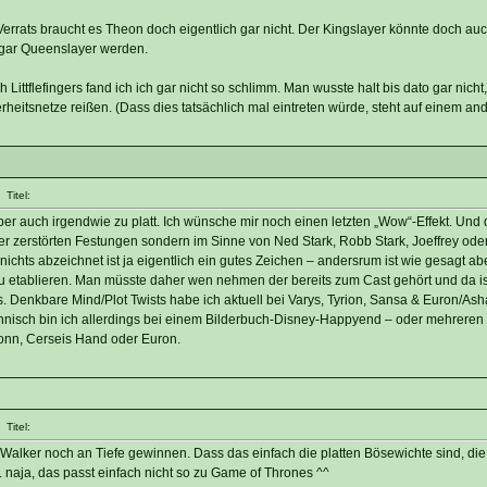
Verrats braucht es Theon doch eigentlich gar nicht. Der Kingslayer könnte doch au
sogar Queenslayer werden.
tflefingers fand ich ich gar nicht so schlimm. Man wusste halt bis dato gar nicht,
rheitsnetze reißen. (Dass dies tatsächlich mal eintreten würde, steht auf einem and
Titel:
er auch irgendwie zu platt. Ich wünsche mir noch einen letzten „Wow“-Effekt. Und d
zerstörten Festungen sondern im Sinne von Ned Stark, Robb Stark, Joeffrey oder
ichts abzeichnet ist ja eigentlich ein gutes Zeichen – andersrum ist wie gesagt ab
u etablieren. Man müsste daher wen nehmen der bereits zum Cast gehört und da ist
s. Denkbare Mind/Plot Twists habe ich aktuell bei Varys, Tyrion, Sansa & Euron/As
nisch bin ich allerdings bei einem Bilderbuch-Disney-Happyend – oder mehreren f
ronn, Cerseis Hand oder Euron.
Titel:
e Walker noch an Tiefe gewinnen. Dass das einfach die platten Bösewichte sind, die
.. naja, das passt einfach nicht so zu Game of Thrones ^^