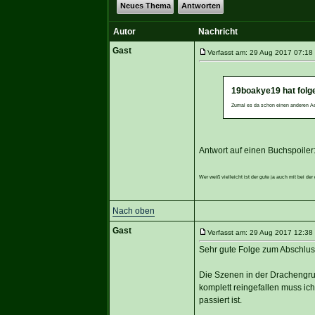
Neues Thema
Antworten
Autor
Nachricht
Gast
Verfasst am: 29 Aug 2017 07:18 
19boakye19 hat folg
Zumal es da schon einen anderen Aeg
Antwort auf einen Buchspoiler
Wer weiß vielleicht ist der gute ja auch mit bei 
Nach oben
Gast
Verfasst am: 29 Aug 2017 12:38 
Sehr gute Folge zum Abschlus
Die Szenen in der Drachengrub
komplett reingefallen muss ic
passiert ist.