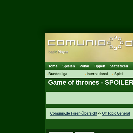
basic
Player
Home
Spielen
Pokal
Tippen
Statistiken
Bundesliga
International
Spiel
Game of thrones - SPOIL
Hot News
Vereine
Regeln & 
Talk
WM 2014
Mitglieder
Spielanalyse
Vereinsdiskussion
Vereinsfragen
Comunio.de Foren-Übersicht
->
Off Topic General