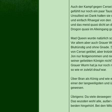
Auch der Kampf gegen Cersei is
gefühlt nur noch ein paar Ta
Unsullied sei Dank hatten sie
und einfach Rhaegal von den 
und das meist quasi dicht an
Drogon quasi im Alleingang ga
Mad Queen wurde natürlich sch
Vor allem aber auch Grauer W
Blutrünstig und ohne Gnade. 
von Cersei getötet, aber tro
Jon nur festgenommen und nich
seiner geliebten Königin nich
Grauer Wurm hat ja nur noch r
so wie er zuletzt drauf war.
Über Bran als König und wie 
einer der langweiligsten und 
gewesen.
Übrigens: Da viele deswegen v
Das wussten wohl alle, außer 
besten hingehört. Bei den Wild