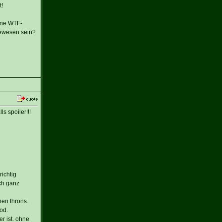
!
ine WTF-
gewesen sein?
s spoiler!!!
ichtig
ich ganz
nen throns.
od.
r ist. ohne