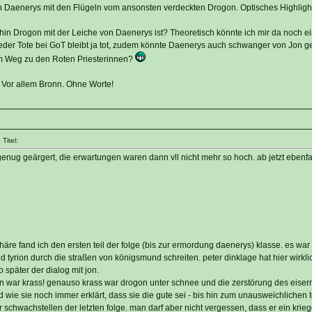
h Daenerys mit den Flügeln vom ansonsten verdeckten Drogon. Optisches Highlight
in Drogon mit der Leiche von Daenerys ist? Theoretisch könnte ich mir da noch e
 jeder Tote bei GoT bleibt ja tot, zudem könnte Daenerys auch schwanger von Jon 
dem Weg zu den Roten Priesterinnen?
 Vor allem Bronn. Ohne Worte!
Titel:
nug geärgert, die erwartungen waren dann vll nicht mehr so hoch. ab jetzt ebenfall
e fand ich den ersten teil der folge (bis zur ermordung daenerys) klasse. es war r
 tyrion durch die straßen von königsmund schreiten. peter dinklage hat hier wirkl
später der dialog mit jon.
ln war krass! genauso krass war drogon unter schnee und die zerstörung des eiser
wie sie noch immer erklärt, dass sie die gute sei - bis hin zum unausweichlichen t
 schwachstellen der letzten folge. man darf aber nicht vergessen, dass er ein kriege