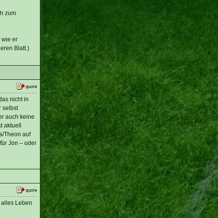
ch zum
 wie er
eren Blatt.)
as nicht in
 selbst
er auch keine
 aktuell
ha/Theon auf
ür Jon – oder
 alles Leben