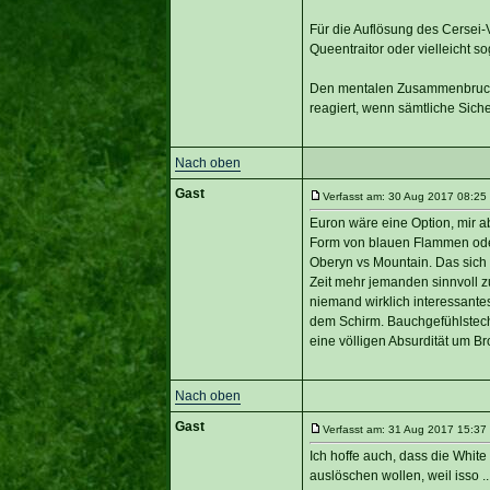
Für die Auflösung des Cersei-
Queentraitor oder vielleicht 
Den mentalen Zusammenbruch Lit
reagiert, wenn sämtliche Siche
Nach oben
Gast
Verfasst am: 30 Aug 2017 08:25 
Euron wäre eine Option, mir ab
Form von blauen Flammen oder 
Oberyn vs Mountain. Das sich n
Zeit mehr jemanden sinnvoll z
niemand wirklich interessante
dem Schirm. Bauchgefühlstech
eine völligen Absurdität um B
Nach oben
Gast
Verfasst am: 31 Aug 2017 15:37 
Ich hoffe auch, dass die Whit
auslöschen wollen, weil isso .