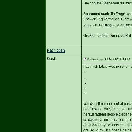
Die coolste Szene war für mic
Spannend auch die Frage, woh
Entwicklung vorstellen. Nicht
Vielleicht ist Drogon ja auf 
Größter Lacher: Der neue Rat.
Nach oben
Gast
Verfasst am: 21 Mai 2019 23:07 
hab mich letzte woche schon ge
...
...
...
...
...
von der stimmung und atmosphär
bedrückend, wie jon, davos und
herausragend gespielt, ebenso 
ja, daenerys mit drachenflüge
auch daenerys wahnsinn... und 
grauer wurm ist sicher eine der