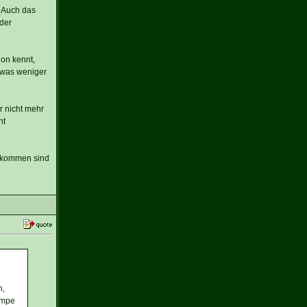
. Auch das
 der
hon kennt,
twas weniger
r nicht mehr
ht
gekommen sind
n,
umpe