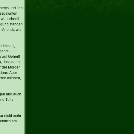
enerys und Jon
 respawnten
 wie schnell
fügung standen
 Anblick, wie
schleunigt.
enteil.
e auf Geheiß
h, dass dann
r der Mörder
rdens. Aber
ieren müssen,
ugen und auch
nd Tully
r nicht mehr.
gentlich am