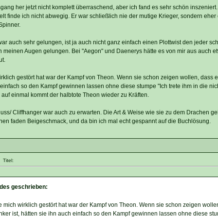
gang her jetzt nicht komplett überraschend, aber ich fand es sehr schön inszeniert
elt finde ich nicht abwegig. Er war schließlich nie der mutige Krieger, sondern eher
-Spinner.
r auch sehr gelungen, ist ja auch nicht ganz einfach einen Plottwist den jeder sc
 in meinen Augen gelungen. Bei "Aegon" und Daenerys hätte es von mir aus auch e
t.
irklich gestört hat war der Kampf von Theon. Wenn sie schon zeigen wollen, dass e
ch einfach so den Kampf gewinnen lassen ohne diese stumpe "Ich trete ihm in die nic
auf einmal kommt der halbtote Theon wieder zu Kräften.
hluss/ Cliffhanger war auch zu erwarten. Die Art & Weise wie sie zu dem Drachen 
einen faden Beigeschmack, und da bin ich mal echt gespannt auf die Buchlösung.
Titel:
des geschrieben:
e mich wirklich gestört hat war der Kampf von Theon. Wenn sie schon zeigen wolle
inker ist, hätten sie ihn auch einfach so den Kampf gewinnen lassen ohne diese st