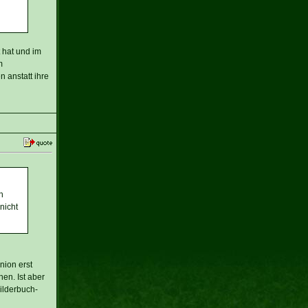
 hat und im
m
 anstatt ihre
n
nicht
nion erst
en. Ist aber
ilderbuch-