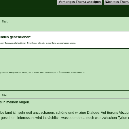
Vorheriges Thema anzeigen
Nächstes Them
Titel:
endes geschrieben:
on Targaryen als legitimen Thronfolger gibt, der in der Serie weggelassen wurde.
:
der goldenen Kompanie an Board, auch wenn Jons Thronanspruch über seinem anzusiedeln ist
Titel:
s in meinen Augen.
e fand ich sehr geil anzuschauen, schöne und witzige Dialoge. Auf Eurons Abzug 
h gestehen. Interessant wird tatsächlich, was oder ob da noch was zwischen Tyrion