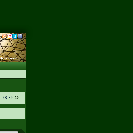
Help translate!
..
38
,
39
,
40