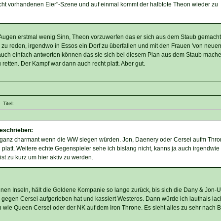
 nicht vorhandenen Eier"-Szene und auf einmal kommt der halbtote Theon wieder zu
 Augen erstmal wenig Sinn, Theon vorzuwerfen das er sich aus dem Staub gemacht
u reden, irgendwo in Essos ein Dorf zu überfallen und mit den Frauen 'von neue
uch einfach antworten können das sie sich bei diesem Plan aus dem Staub machen
retten. Der Kampf war dann auch recht platt. Aber gut.
Titel:
geschrieben:
le ganz charmant wenn die WW siegen würden. Jon, Daenery oder Cersei aufm Thro
 platt. Weitere echte Gegenspieler sehe ich bislang nicht, kanns ja auch irgendwie 
ist zu kurz um hier aktiv zu werden.
einen Inseln, hält die Goldene Kompanie so lange zurück, bis sich die Dany & Jon-U
gen Cersei aufgerieben hat und kassiert Westeros. Dann würde ich lauthals lach
 wie Queen Cersei oder der NK auf dem Iron Throne. Es sieht alles zu sehr nach B