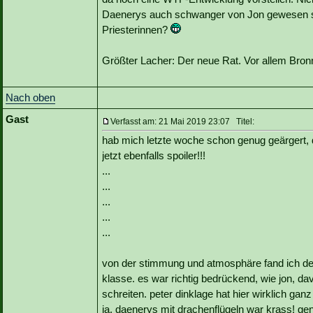
Daenerys auch schwanger von Jon gewesen sei
Priesterinnen?
Größter Lacher: Der neue Rat. Vor allem Bron
Nach oben
Gast
Verfasst am: 21 Mai 2019 23:07 Titel:
hab mich letzte woche schon genug geärgert, 
jetzt ebenfalls spoiler!!!
...
...
...
...
...
von der stimmung und atmosphäre fand ich den 
klasse. es war richtig bedrückend, wie jon, d
schreiten. peter dinklage hat hier wirklich gan
ja, daenerys mit drachenflügeln war krass! g