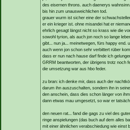
des eisernen throns. auch daenerys wahnsinn...
bis hin zum unausweichlichen tod.
grauer wurm ist sicher eine der schwachstellen
er ein krieger ist. ohne misandei hat er niema
ehrlich gesagt längst nicht so krass wie die v
sowohl tyrion, als auch jon noch so lange leben
gibt... nun ja... meinetwegen, fürs happy end. 
auch wenn jon schon sehr verbittert rüber komm
dass er nun nach hause darf finde ich gelunge
GRRM beantworten, der übrigens trotz noch fehl
die umsetzung war aus hbo feder.
zu bran: ich denke mir, dass auch der nachtkön
darum ihn auszuschalten, sondern ihn in seine
den anschein, dass dies schon länger von ihm 
dann etwas mau umgesetzt, so war er tatsächl
den neuen rat... fand die gags zu viel des gut
ringe anspielungen (das buch auf dem alles basier
mit einer ähnlichen verabschiedung wie einst 