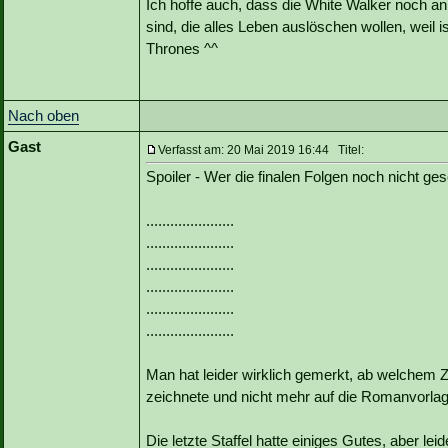
Ich hoffe auch, dass die White Walker noch an
sind, die alles Leben auslöschen wollen, weil i
Thrones ^^
Nach oben
Gast
Verfasst am: 20 Mai 2019 16:44 Titel:
Spoiler - Wer die finalen Folgen noch nicht ges
......................
......................
......................
......................
......................
......................
Man hat leider wirklich gemerkt, ab welchem Z
zeichnete und nicht mehr auf die Romanvorl
Die letzte Staffel hatte einiges Gutes, aber lei