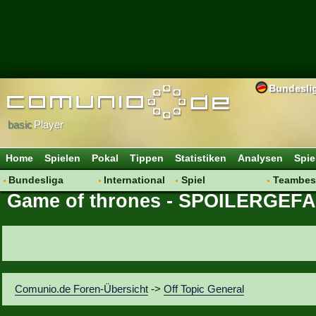
Bundesli
basic
Player
Home
Spielen
Pokal
Tippen
Statistiken
Analysen
Spie
Bundesliga
International
Spiel
Teambes
Game of thrones - SPOILERGEF
Hot News
Vereine
Regeln & Tipps
Bewertu
Talk
WM 2014
Mitgliedersuche
Transfer
Spielanalyse
Aufstellu
Vereinsdiskussion
Saisonü
Vereinsfragen
Comunio.de Foren-Übersicht
->
Off Topic General