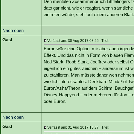
Den mentalen Zusammenbruch Littflefingers fa
dato gar nicht, wie er reagiert, wenn sämtlich
eintreten würde, steht auf einem anderen Blatt.
Nach oben
Gast
Verfasst am: 30 Aug 2017 08:25 Titel:
Euron wäre eine Option, mir aber auch irgendw
Effekt. Und das nicht in Form von blauen Fl
Ned Stark, Robb Stark, Joeffrey oder selbst O
eigentlich ein gutes Zeichen – andersrum ist 
zu etablieren. Man müsste daher wen nehmen d
wirklich interessantes. Denkbare Mind/Plot Twi
Euron/Asha/Theon auf dem Schirm. Bauchgefühl
Disney-Happyend – oder mehreren für Jon – od
oder Euron.
Nach oben
Gast
Verfasst am: 31 Aug 2017 15:37 Titel: