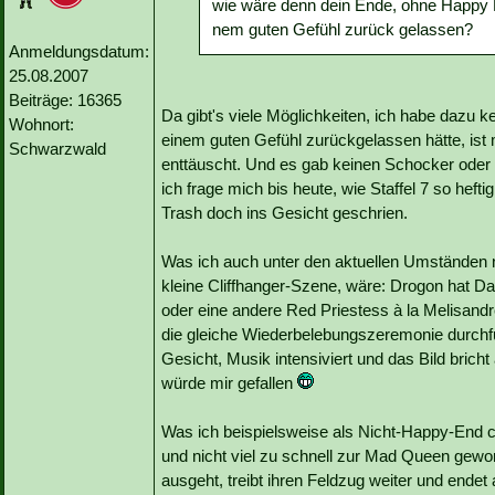
wie wäre denn dein Ende, ohne Happy 
nem guten Gefühl zurück gelassen?
Anmeldungsdatum:
25.08.2007
Beiträge: 16365
Da gibt's viele Möglichkeiten, ich habe dazu k
Wohnort:
einem guten Gefühl zurückgelassen hätte, ist m
Schwarzwald
enttäuscht. Und es gab keinen Schocker oder s
ich frage mich bis heute, wie Staffel 7 so hef
Trash doch ins Gesicht geschrien.
Was ich auch unter den aktuellen Umständen no
kleine Cliffhanger-Szene, wäre: Drogon hat D
oder eine andere Red Priestess à la Melisandr
die gleiche Wiederbelebungszeremonie durchf
Gesicht, Musik intensiviert und das Bild brich
würde mir gefallen
Was ich beispielsweise als Nicht-Happy-End c
und nicht viel zu schnell zur Mad Queen gewo
ausgeht, treibt ihren Feldzug weiter und endet