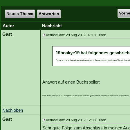
Vorh
Neues Thema
Antworten
Autor
Nachricht
Gast
Verfasst am: 29 Aug 2017 07:18 Titel:
19boakye19 hat folgendes geschrieb
Zumal es da schon einen anderen Aegon Targaryen als legitimen Thronfolger gi
Antwort auf einen Buchspoiler:
Wer weiß vielleicht ist der gute ja auch mit bei der goldenen Kompanie an Board, auch wen
Nach oben
Gast
Verfasst am: 29 Aug 2017 12:38 Titel:
Sehr gute Folge zum Abschluss in meinen Au