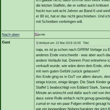
die letzten Staffeln, die er selbst auch kritisi
hockt nun seit acht Jahren an Band 6 und wi
er 80 ist, hat er das nicht geschrieben. Und i
mit Schreiben verbringen will.
Nach oben
Gast
Verfasst am: 22 Mai 2019 16:00 Titel:
naja, es ist ja schon nach GRRM Vorlage zu E
anderes Ende vorschwebt - was aber auch da
andere Verläufe hat. Deinem Post entnehme ic
verkauft wurde. wie wäre denn dein Ende, o
mit nem guten Gefühl zurück gelassen?
Am Ende ging es in GoT vor allem darum, den
einige kürzer, einige länger. Die Stark Kinder 
Staffel 1 beabsichtigt von Eddard Stark, Sansa
Minute an wünscht und dafür auch viel von ihren 
dass seine Rolle einfach nicht genug gewürd
zumal er nur ein paar Folgen entfernt gesagt ha
wie ein langweiliger Nebencharakter der jetzt K