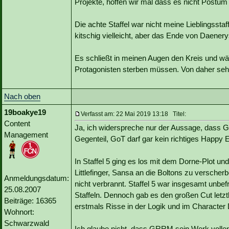
Projekte, hoffen wir mal dass es nicht Postum
Die achte Staffel war nicht meine Lieblingsst
kitschig vielleicht, aber das Ende von Daenery
Es schließt in meinen Augen den Kreis und wä
Protagonisten sterben müssen. Von daher seh
Nach oben
19boakye19
Verfasst am: 22 Mai 2019 13:18 Titel:
Content
Ja, ich widerspreche nur der Aussage, dass G
Management
Gegenteil, GoT darf gar kein richtiges Happy 
In Staffel 5 ging es los mit dem Dorne-Plot u
Littlefinger, Sansa an die Boltons zu verscher
Anmeldungsdatum:
nicht verbrannt. Staffel 5 war insgesamt unbef
25.08.2007
Staffeln. Dennoch gab es den großen Cut letztl
Beiträge: 16365
erstmals Risse in der Logik und im Characte
Wohnort:
Schwarzwald
Ich glaube nicht, dass GRRM sein Werk vollen