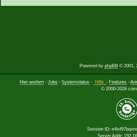
Powered by
phpBB
© 2001, 
Hier werben
-
Jobs
-
Systemstatus
-
Hilfe
-
Features
-
An
© 2000-2026 comu
Session ID: e4isf97bqon
Server Addr: 192.1