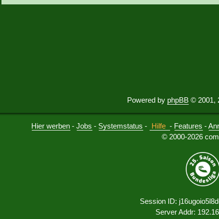
Powered by
phpBB
© 2001, 
Hier werben
-
Jobs
-
Systemstatus
-
Hilfe
-
Features
-
An
© 2000-2026 comu
Session ID: j16ugoio5l8
Server Addr: 192.1