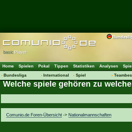
Bundesli
basic
Player
Home
Spielen
Pokal
Tippen
Statistiken
Analysen
Spie
Bundesliga
International
Spiel
Teambes
Welche spiele gehören zu welche
Hot News
Vereine
Regeln & Tipps
Bewertu
Talk
WM 2014
Mitgliedersuche
Transfer
Spielanalyse
Aufstellu
Vereinsdiskussion
Saisonü
Comunio.de Foren-Übersicht
->
Nationalmannschaften
Vereinsfragen