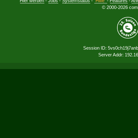
Hier werben
-
Jobs
-
Systemstatus
-
Hilfe
-
Features
-
An
© 2000-2026 comu
Session ID: 5vs0ch19j7a
Server Addr: 192.1