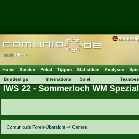
Bundesli
basic
Player
Home
Spielen
Pokal
Tippen
Statistiken
Analysen
Spie
Bundesliga
International
Spiel
Teambes
IWS 22 - Sommerloch WM Spezial
Hot News
Vereine
Regeln & Tipps
Bewertu
Talk
WM 2014
Mitgliedersuche
Transfer
Spielanalyse
Aufstellu
Vereinsdiskussion
Saisonü
Vereinsfragen
Comunio.de Foren-Übersicht
->
Games