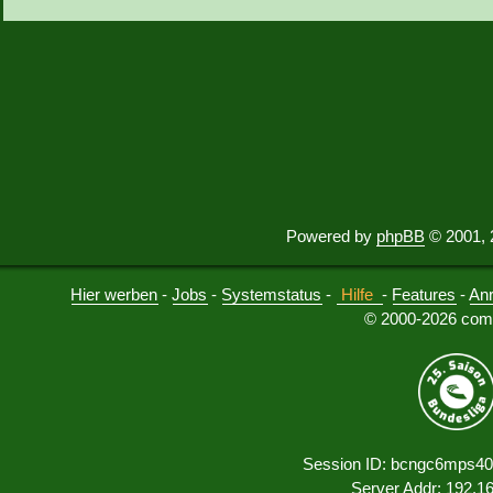
Powered by
phpBB
© 2001, 
Hier werben
-
Jobs
-
Systemstatus
-
Hilfe
-
Features
-
An
© 2000-2026 comu
Session ID: bcngc6mps40
Server Addr: 192.1