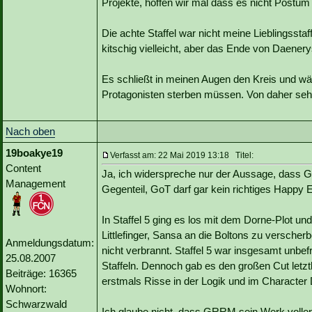
Projekte, hoffen wir mal dass es nicht Postum
Die achte Staffel war nicht meine Lieblingsst
kitschig vielleicht, aber das Ende von Daenery
Es schließt in meinen Augen den Kreis und wä
Protagonisten sterben müssen. Von daher seh
Nach oben
19boakye19
Verfasst am: 22 Mai 2019 13:18 Titel:
Content
Ja, ich widerspreche nur der Aussage, dass G
Management
Gegenteil, GoT darf gar kein richtiges Happy 
In Staffel 5 ging es los mit dem Dorne-Plot u
Littlefinger, Sansa an die Boltons zu verscher
Anmeldungsdatum:
nicht verbrannt. Staffel 5 war insgesamt unbef
25.08.2007
Staffeln. Dennoch gab es den großen Cut letztl
Beiträge: 16365
erstmals Risse in der Logik und im Characte
Wohnort:
Schwarzwald
Ich glaube nicht, dass GRRM sein Werk vollen