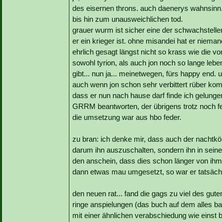
des eisernen throns. auch daenerys wahnsinn...
bis hin zum unausweichlichen tod.
grauer wurm ist sicher eine der schwachstellen
er ein krieger ist. ohne misandei hat er niema
ehrlich gesagt längst nicht so krass wie die v
sowohl tyrion, als auch jon noch so lange leben
gibt... nun ja... meinetwegen, fürs happy end. 
auch wenn jon schon sehr verbittert rüber komm
dass er nun nach hause darf finde ich gelunge
GRRM beantworten, der übrigens trotz noch fehl
die umsetzung war aus hbo feder.
zu bran: ich denke mir, dass auch der nachtkön
darum ihn auszuschalten, sondern ihn in seine
den anschein, dass dies schon länger von ihm 
dann etwas mau umgesetzt, so war er tatsächl
den neuen rat... fand die gags zu viel des gut
ringe anspielungen (das buch auf dem alles basier
mit einer ähnlichen verabschiedung wie einst 