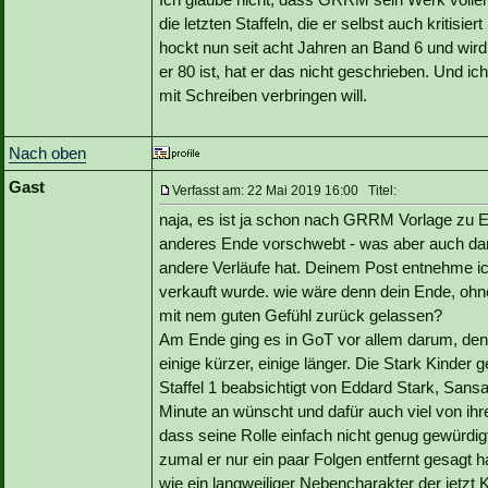
die letzten Staffeln, die er selbst auch kritisi
hockt nun seit acht Jahren an Band 6 und wi
er 80 ist, hat er das nicht geschrieben. Und i
mit Schreiben verbringen will.
Nach oben
Gast
Verfasst am: 22 Mai 2019 16:00 Titel:
naja, es ist ja schon nach GRRM Vorlage zu E
anderes Ende vorschwebt - was aber auch da
andere Verläufe hat. Deinem Post entnehme ic
verkauft wurde. wie wäre denn dein Ende, o
mit nem guten Gefühl zurück gelassen?
Am Ende ging es in GoT vor allem darum, den
einige kürzer, einige länger. Die Stark Kinder 
Staffel 1 beabsichtigt von Eddard Stark, Sansa
Minute an wünscht und dafür auch viel von ihren 
dass seine Rolle einfach nicht genug gewürd
zumal er nur ein paar Folgen entfernt gesagt ha
wie ein langweiliger Nebencharakter der jetzt K