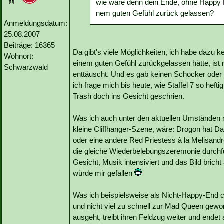
wie wäre denn dein Ende, ohne Happy 
nem guten Gefühl zurück gelassen?
Anmeldungsdatum:
25.08.2007
Beiträge: 16365
Da gibt's viele Möglichkeiten, ich habe dazu k
Wohnort:
einem guten Gefühl zurückgelassen hätte, ist m
Schwarzwald
enttäuscht. Und es gab keinen Schocker oder s
ich frage mich bis heute, wie Staffel 7 so hef
Trash doch ins Gesicht geschrien.
Was ich auch unter den aktuellen Umständen no
kleine Cliffhanger-Szene, wäre: Drogon hat D
oder eine andere Red Priestess à la Melisandr
die gleiche Wiederbelebungszeremonie durchf
Gesicht, Musik intensiviert und das Bild brich
würde mir gefallen
Was ich beispielsweise als Nicht-Happy-End c
und nicht viel zu schnell zur Mad Queen gewo
ausgeht, treibt ihren Feldzug weiter und endet