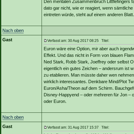
Den mentalen Zusammenbruch Littflefingers fa
dato gar nicht, wie er reagiert, wenn sämtlich
eintreten würde, steht auf einem anderen Blatt.
Nach oben
Gast
Verfasst am: 30 Aug 2017 08:25 Titel:
Euron wäre eine Option, mir aber auch irgendw
Effekt. Und das nicht in Form von blauen Fl
Ned Stark, Robb Stark, Joeffrey oder selbst O
eigentlich ein gutes Zeichen – andersrum ist 
zu etablieren. Man müsste daher wen nehmen d
wirklich interessantes. Denkbare Mind/Plot Twi
Euron/Asha/Theon auf dem Schirm. Bauchgefühl
Disney-Happyend – oder mehreren für Jon – od
oder Euron.
Nach oben
Gast
Verfasst am: 31 Aug 2017 15:37 Titel: