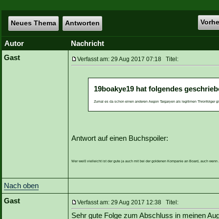
Vorh
Neues Thema
Antworten
Autor
Nachricht
Gast
Verfasst am: 29 Aug 2017 07:18 Titel:
19boakye19 hat folgendes geschrieb
Zumal es da schon einen anderen Aegon Targaryen als legitimen Thronfolger gi
Antwort auf einen Buchspoiler:
Wer weiß vielleicht ist der gute ja auch mit bei der goldenen Kompanie an Board, auch wen
Nach oben
Gast
Verfasst am: 29 Aug 2017 12:38 Titel:
Sehr gute Folge zum Abschluss in meinen Au