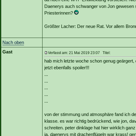
Daenerys auch schwanger von Jon gewesen sei
Priesterinnen?
Größter Lacher: Der neue Rat. Vor allem Bron
Nach oben
Gast
Verfasst am: 21 Mai 2019 23:07 Titel:
hab mich letzte woche schon genug geärgert, 
jetzt ebenfalls spoiler!!!
...
...
...
...
...
von der stimmung und atmosphäre fand ich den 
klasse. es war richtig bedrückend, wie jon, d
schreiten. peter dinklage hat hier wirklich gan
ja, daenerys mit drachenflügeln war krass! g