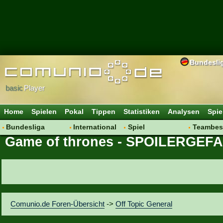
Bundesli
basic
Player
Home
Spielen
Pokal
Tippen
Statistiken
Analysen
Spie
Bundesliga
International
Spiel
Teambes
Game of thrones - SPOILERGEF
Hot News
Vereine
Regeln & Tipps
Bewertu
Talk
WM 2014
Mitgliedersuche
Transfer
Spielanalyse
Aufstellu
Vereinsdiskussion
Saisonü
Vereinsfragen
Comunio.de Foren-Übersicht
->
Off Topic General