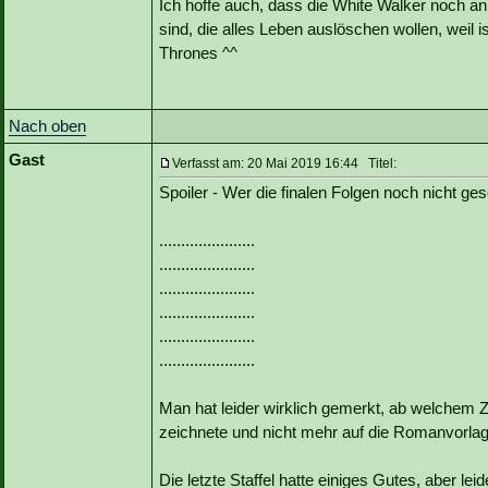
Ich hoffe auch, dass die White Walker noch an
sind, die alles Leben auslöschen wollen, weil i
Thrones ^^
Nach oben
Gast
Verfasst am: 20 Mai 2019 16:44 Titel:
Spoiler - Wer die finalen Folgen noch nicht ges
......................
......................
......................
......................
......................
......................
Man hat leider wirklich gemerkt, ab welchem Z
zeichnete und nicht mehr auf die Romanvorl
Die letzte Staffel hatte einiges Gutes, aber lei