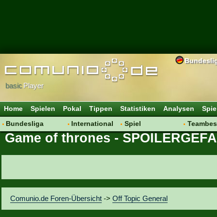
Bundesli
basic
Player
Home
Spielen
Pokal
Tippen
Statistiken
Analysen
Spie
Bundesliga
International
Spiel
Teambes
Game of thrones - SPOILERGEF
Hot News
Vereine
Regeln & Tipps
Bewertu
Talk
WM 2014
Mitgliedersuche
Transfer
Spielanalyse
Aufstellu
Vereinsdiskussion
Saisonü
Vereinsfragen
Comunio.de Foren-Übersicht
->
Off Topic General