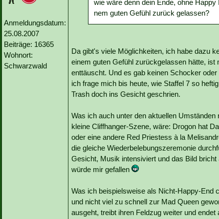
wie wäre denn dein Ende, ohne Happy 
nem guten Gefühl zurück gelassen?
Anmeldungsdatum:
25.08.2007
Beiträge: 16365
Da gibt's viele Möglichkeiten, ich habe dazu k
Wohnort:
einem guten Gefühl zurückgelassen hätte, ist m
Schwarzwald
enttäuscht. Und es gab keinen Schocker oder s
ich frage mich bis heute, wie Staffel 7 so hef
Trash doch ins Gesicht geschrien.
Was ich auch unter den aktuellen Umständen no
kleine Cliffhanger-Szene, wäre: Drogon hat D
oder eine andere Red Priestess à la Melisandr
die gleiche Wiederbelebungszeremonie durchf
Gesicht, Musik intensiviert und das Bild brich
würde mir gefallen
Was ich beispielsweise als Nicht-Happy-End c
und nicht viel zu schnell zur Mad Queen gewo
ausgeht, treibt ihren Feldzug weiter und endet