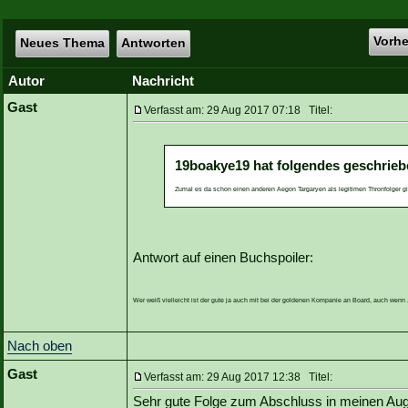
Vorh
Neues Thema
Antworten
Autor
Nachricht
Gast
Verfasst am: 29 Aug 2017 07:18 Titel:
19boakye19 hat folgendes geschrieb
Zumal es da schon einen anderen Aegon Targaryen als legitimen Thronfolger gi
Antwort auf einen Buchspoiler:
Wer weiß vielleicht ist der gute ja auch mit bei der goldenen Kompanie an Board, auch wen
Nach oben
Gast
Verfasst am: 29 Aug 2017 12:38 Titel:
Sehr gute Folge zum Abschluss in meinen Au