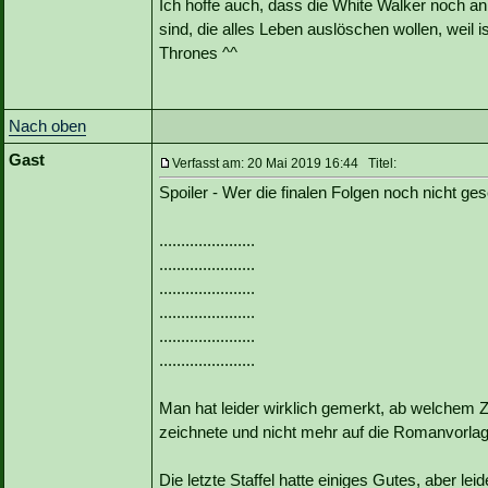
Ich hoffe auch, dass die White Walker noch an
sind, die alles Leben auslöschen wollen, weil i
Thrones ^^
Nach oben
Gast
Verfasst am: 20 Mai 2019 16:44 Titel:
Spoiler - Wer die finalen Folgen noch nicht ges
......................
......................
......................
......................
......................
......................
Man hat leider wirklich gemerkt, ab welchem Z
zeichnete und nicht mehr auf die Romanvorl
Die letzte Staffel hatte einiges Gutes, aber lei