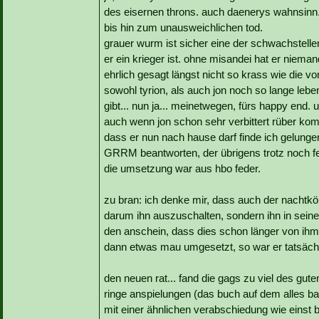
des eisernen throns. auch daenerys wahnsinn...
bis hin zum unausweichlichen tod.
grauer wurm ist sicher eine der schwachstellen
er ein krieger ist. ohne misandei hat er niema
ehrlich gesagt längst nicht so krass wie die v
sowohl tyrion, als auch jon noch so lange leben
gibt... nun ja... meinetwegen, fürs happy end. 
auch wenn jon schon sehr verbittert rüber komm
dass er nun nach hause darf finde ich gelunge
GRRM beantworten, der übrigens trotz noch fehl
die umsetzung war aus hbo feder.
zu bran: ich denke mir, dass auch der nachtkön
darum ihn auszuschalten, sondern ihn in seine
den anschein, dass dies schon länger von ihm 
dann etwas mau umgesetzt, so war er tatsächl
den neuen rat... fand die gags zu viel des gut
ringe anspielungen (das buch auf dem alles basier
mit einer ähnlichen verabschiedung wie einst 