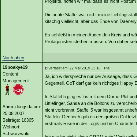
Projekte, hoffen wir mal dass es nicht Postum
Die achte Staffel war nicht meine Lieblingsst
kitschig vielleicht, aber das Ende von Daenery
Es schließt in meinen Augen den Kreis und wä
Protagonisten sterben müssen. Von daher seh
Nach oben
19boakye19
Verfasst am: 22 Mai 2019 13:18 Titel:
Content
Ja, ich widerspreche nur der Aussage, dass G
Management
Gegenteil, GoT darf gar kein richtiges Happy 
In Staffel 5 ging es los mit dem Dorne-Plot u
Littlefinger, Sansa an die Boltons zu verscher
Anmeldungsdatum:
nicht verbrannt. Staffel 5 war insgesamt unbef
25.08.2007
Staffeln. Dennoch gab es den großen Cut letztl
Beiträge: 16365
erstmals Risse in der Logik und im Characte
Wohnort:
Schwarzwald
Ich glaube nicht, dass GRRM sein Werk vollen