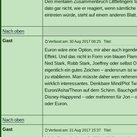
Den mentalen Zusammenbruch Littflefingers fa
dato gar nicht, wie er reagiert, wenn sämtlich
eintreten würde, steht auf einem anderen Blatt.
Nach oben
Gast
Verfasst am: 30 Aug 2017 08:25 Titel:
Euron wäre eine Option, mir aber auch irgendw
Effekt. Und das nicht in Form von blauen Fl
Ned Stark, Robb Stark, Joeffrey oder selbst O
eigentlich ein gutes Zeichen – andersrum ist 
zu etablieren. Man müsste daher wen nehmen d
wirklich interessantes. Denkbare Mind/Plot Twi
Euron/Asha/Theon auf dem Schirm. Bauchgefühl
Disney-Happyend – oder mehreren für Jon – od
oder Euron.
Nach oben
Gast
Verfasst am: 31 Aug 2017 15:37 Titel: