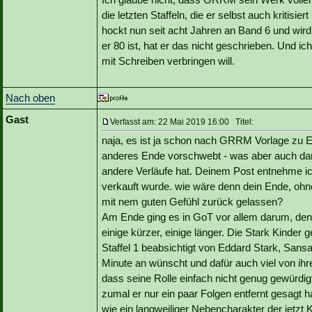
die letzten Staffeln, die er selbst auch kritisi
hockt nun seit acht Jahren an Band 6 und wi
er 80 ist, hat er das nicht geschrieben. Und i
mit Schreiben verbringen will.
Nach oben
Gast
Verfasst am: 22 Mai 2019 16:00 Titel:
naja, es ist ja schon nach GRRM Vorlage zu E
anderes Ende vorschwebt - was aber auch da
andere Verläufe hat. Deinem Post entnehme ic
verkauft wurde. wie wäre denn dein Ende, o
mit nem guten Gefühl zurück gelassen?
Am Ende ging es in GoT vor allem darum, den
einige kürzer, einige länger. Die Stark Kinder 
Staffel 1 beabsichtigt von Eddard Stark, Sansa
Minute an wünscht und dafür auch viel von ihren 
dass seine Rolle einfach nicht genug gewürd
zumal er nur ein paar Folgen entfernt gesagt ha
wie ein langweiliger Nebencharakter der jetzt K