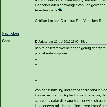
Daenerys auch schwanger von Jon gewesen sei
Priesterinnen?
Größter Lacher: Der neue Rat. Vor allem Bron
Nach oben
Gast
Verfasst am: 21 Mai 2019 23:07 Titel:
hab mich letzte woche schon genug geärgert, 
jetzt ebenfalls spoiler!!!
...
...
...
...
...
von der stimmung und atmosphäre fand ich den 
klasse. es war richtig bedrückend, wie jon, d
schreiten. peter dinklage hat hier wirklich gan
ja, daenerys mit drachenflügeln war krass! g