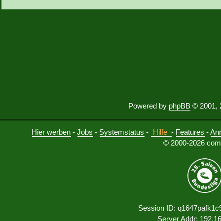
Powered by
phpBB
© 2001, 
Hier werben
-
Jobs
-
Systemstatus
-
Hilfe
-
Features
-
An
© 2000-2026 comu
Session ID: q1647pafk1c
Server Addr: 192.1