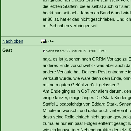
die letzten Staffeln, die er selbst auch kritisi
hockt nun seit acht Jahren an Band 6 und wi
er 80 ist, hat er das nicht geschrieben. Und i
mit Schreiben verbringen will.
Nach oben
Gast
Verfasst am: 22 Mai 2019 16:00 Titel:
naja, es ist ja schon nach GRRM Vorlage zu E
anderes Ende vorschwebt - was aber auch da
andere Verläufe hat. Deinem Post entnehme ic
verkauft wurde. wie wäre denn dein Ende, o
mit nem guten Gefühl zurück gelassen?
Am Ende ging es in GoT vor allem darum, den
einige kürzer, einige länger. Die Stark Kinder 
Staffel 1 beabsichtigt von Eddard Stark, Sansa
Minute an wünscht und dafür auch viel von ihren 
dass seine Rolle einfach nicht genug gewürd
zumal er nur ein paar Folgen entfernt gesagt ha
wie ein langweiliger Nebencharakter der jetzt K