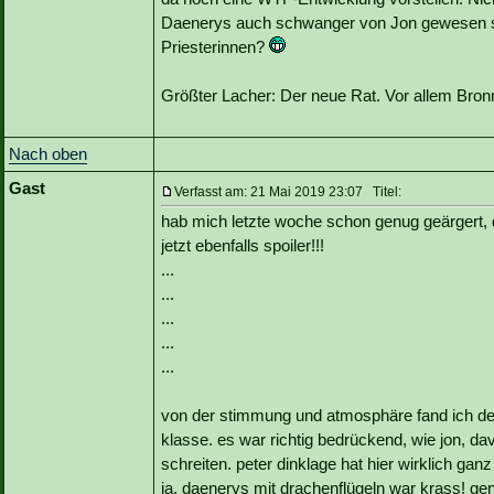
Daenerys auch schwanger von Jon gewesen sei
Priesterinnen?
Größter Lacher: Der neue Rat. Vor allem Bron
Nach oben
Gast
Verfasst am: 21 Mai 2019 23:07 Titel:
hab mich letzte woche schon genug geärgert, 
jetzt ebenfalls spoiler!!!
...
...
...
...
...
von der stimmung und atmosphäre fand ich den 
klasse. es war richtig bedrückend, wie jon, d
schreiten. peter dinklage hat hier wirklich gan
ja, daenerys mit drachenflügeln war krass! g