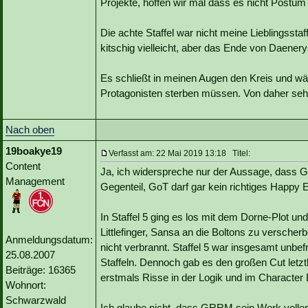
Projekte, hoffen wir mal dass es nicht Postum
Die achte Staffel war nicht meine Lieblingsst
kitschig vielleicht, aber das Ende von Daenery
Es schließt in meinen Augen den Kreis und wä
Protagonisten sterben müssen. Von daher seh
Nach oben
19boakye19
Verfasst am: 22 Mai 2019 13:18 Titel:
Content
Ja, ich widerspreche nur der Aussage, dass G
Management
Gegenteil, GoT darf gar kein richtiges Happy 
In Staffel 5 ging es los mit dem Dorne-Plot u
Littlefinger, Sansa an die Boltons zu verscher
Anmeldungsdatum:
nicht verbrannt. Staffel 5 war insgesamt unbef
25.08.2007
Staffeln. Dennoch gab es den großen Cut letztl
Beiträge: 16365
erstmals Risse in der Logik und im Characte
Wohnort:
Schwarzwald
Ich glaube nicht, dass GRRM sein Werk vollen