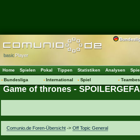
Bundesli
basic
Player
Home
Spielen
Pokal
Tippen
Statistiken
Analysen
Spie
Bundesliga
International
Spiel
Teambes
Game of thrones - SPOILERGEF
Hot News
Vereine
Regeln & Tipps
Bewertu
Talk
WM 2014
Mitgliedersuche
Transfer
Spielanalyse
Aufstellu
Vereinsdiskussion
Saisonü
Vereinsfragen
Comunio.de Foren-Übersicht
->
Off Topic General