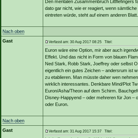
Den mentalen Zusammenbruch Littflefingers fa
dato gar nicht, wie er reagiert, wenn sämtlich
eintreten würde, steht auf einem anderen Blatt.
Nach oben
Gast
Verfasst am: 30 Aug 2017 08:25 Titel:
Euron wäre eine Option, mir aber auch irgendw
Effekt. Und das nicht in Form von blauen Fl
Ned Stark, Robb Stark, Joeffrey oder selbst O
eigentlich ein gutes Zeichen – andersrum ist 
zu etablieren. Man müsste daher wen nehmen d
wirklich interessantes. Denkbare Mind/Plot Twi
Euron/Asha/Theon auf dem Schirm. Bauchgefühl
Disney-Happyend – oder mehreren für Jon – od
oder Euron.
Nach oben
Gast
Verfasst am: 31 Aug 2017 15:37 Titel: