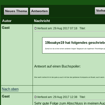
Vorh
Neues Thema
Antworten
Autor
Nachricht
Gast
Verfasst am: 29 Aug 2017 07:18 Titel:
19boakye19 hat folgendes geschrieb
Zumal es da schon einen anderen Aegon Targaryen als legitimen Thronfolger gi
Antwort auf einen Buchspoiler:
Wer weiß vielleicht ist der gute ja auch mit bei der goldenen Kompanie an Board, auch wen
Nach oben
Gast
Verfasst am: 29 Aug 2017 12:38 Titel:
Sehr gute Folge zum Abschluss in meinen Au