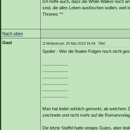
Ich hoffe auch, dass die White Walker noch an
sind, die alles Leben auslöschen wollen, weil i
Thrones ^^
Nach oben
Gast
Verfasst am: 20 Mai 2019 16:44 Titel:
Spoiler - Wer die finalen Folgen noch nicht ges
......................
......................
......................
......................
......................
......................
Man hat leider wirklich gemerkt, ab welchem Z
zeichnete und nicht mehr auf die Romanvorl
Die letzte Staffel hatte einiges Gutes, aber lei