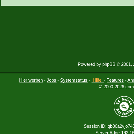
Powered by
phpBB
© 2001, 
Hier werben
-
Jobs
-
Systemstatus
-
Hilfe
-
Features
-
An
© 2000-2026 comu
Session ID: qb86a2vjo74
Server Addr: 192.1