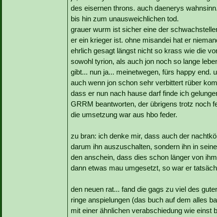
des eisernen throns. auch daenerys wahnsinn...
bis hin zum unausweichlichen tod.
grauer wurm ist sicher eine der schwachstellen
er ein krieger ist. ohne misandei hat er niema
ehrlich gesagt längst nicht so krass wie die v
sowohl tyrion, als auch jon noch so lange leben
gibt... nun ja... meinetwegen, fürs happy end. 
auch wenn jon schon sehr verbittert rüber komm
dass er nun nach hause darf finde ich gelunge
GRRM beantworten, der übrigens trotz noch fehl
die umsetzung war aus hbo feder.
zu bran: ich denke mir, dass auch der nachtkön
darum ihn auszuschalten, sondern ihn in seine
den anschein, dass dies schon länger von ihm 
dann etwas mau umgesetzt, so war er tatsächl
den neuen rat... fand die gags zu viel des gut
ringe anspielungen (das buch auf dem alles basier
mit einer ähnlichen verabschiedung wie einst 