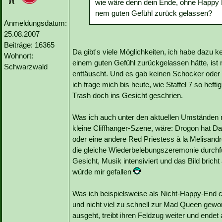
wie wäre denn dein Ende, ohne Happy 
nem guten Gefühl zurück gelassen?
Anmeldungsdatum:
25.08.2007
Beiträge: 16365
Da gibt's viele Möglichkeiten, ich habe dazu k
Wohnort:
einem guten Gefühl zurückgelassen hätte, ist m
Schwarzwald
enttäuscht. Und es gab keinen Schocker oder s
ich frage mich bis heute, wie Staffel 7 so hef
Trash doch ins Gesicht geschrien.
Was ich auch unter den aktuellen Umständen no
kleine Cliffhanger-Szene, wäre: Drogon hat D
oder eine andere Red Priestess à la Melisandr
die gleiche Wiederbelebungszeremonie durchf
Gesicht, Musik intensiviert und das Bild brich
würde mir gefallen
Was ich beispielsweise als Nicht-Happy-End c
und nicht viel zu schnell zur Mad Queen gewo
ausgeht, treibt ihren Feldzug weiter und endet