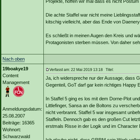
Projekte, hoffen wir mal dass es nicht Postum
Die achte Staffel war nicht meine Lieblingsst
kitschig vielleicht, aber das Ende von Daenery
Es schließt in meinen Augen den Kreis und wä
Protagonisten sterben müssen. Von daher seh
Nach oben
19boakye19
Verfasst am: 22 Mai 2019 13:18 Titel:
Content
Ja, ich widerspreche nur der Aussage, dass G
Management
Gegenteil, GoT darf gar kein richtiges Happy 
In Staffel 5 ging es los mit dem Dorne-Plot u
Littlefinger, Sansa an die Boltons zu verscher
Anmeldungsdatum:
nicht verbrannt. Staffel 5 war insgesamt unbef
25.08.2007
Staffeln. Dennoch gab es den großen Cut letztl
Beiträge: 16365
erstmals Risse in der Logik und im Characte
Wohnort:
Schwarzwald
Ich glaube nicht, dass GRRM sein Werk vollen