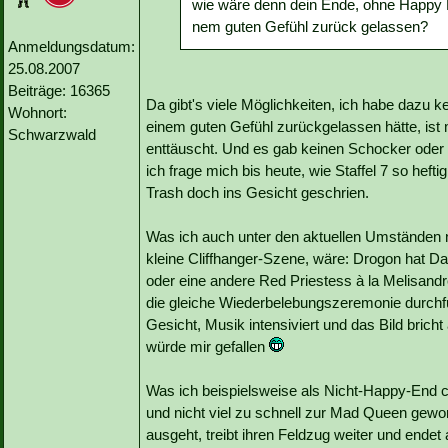
wie wäre denn dein Ende, ohne Happy 
nem guten Gefühl zurück gelassen?
Anmeldungsdatum:
25.08.2007
Beiträge: 16365
Da gibt's viele Möglichkeiten, ich habe dazu k
Wohnort:
einem guten Gefühl zurückgelassen hätte, ist m
Schwarzwald
enttäuscht. Und es gab keinen Schocker oder s
ich frage mich bis heute, wie Staffel 7 so hef
Trash doch ins Gesicht geschrien.
Was ich auch unter den aktuellen Umständen no
kleine Cliffhanger-Szene, wäre: Drogon hat D
oder eine andere Red Priestess à la Melisandr
die gleiche Wiederbelebungszeremonie durchf
Gesicht, Musik intensiviert und das Bild brich
würde mir gefallen
Was ich beispielsweise als Nicht-Happy-End c
und nicht viel zu schnell zur Mad Queen gewo
ausgeht, treibt ihren Feldzug weiter und endet