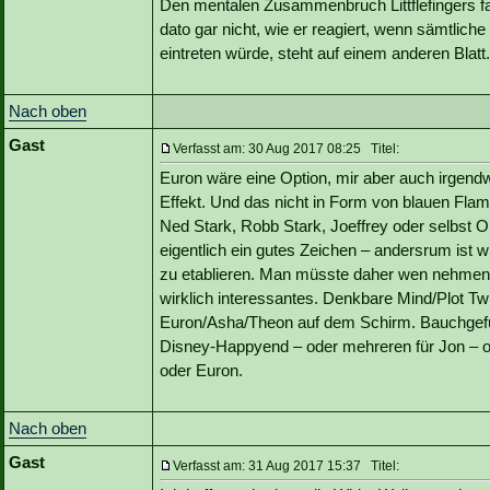
Den mentalen Zusammenbruch Littflefingers fa
dato gar nicht, wie er reagiert, wenn sämtlich
eintreten würde, steht auf einem anderen Blatt.
Nach oben
Gast
Verfasst am: 30 Aug 2017 08:25 Titel:
Euron wäre eine Option, mir aber auch irgendw
Effekt. Und das nicht in Form von blauen Fl
Ned Stark, Robb Stark, Joeffrey oder selbst O
eigentlich ein gutes Zeichen – andersrum ist 
zu etablieren. Man müsste daher wen nehmen d
wirklich interessantes. Denkbare Mind/Plot Twi
Euron/Asha/Theon auf dem Schirm. Bauchgefühl
Disney-Happyend – oder mehreren für Jon – od
oder Euron.
Nach oben
Gast
Verfasst am: 31 Aug 2017 15:37 Titel: