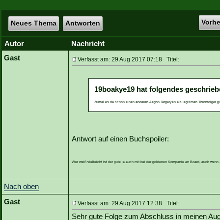
Vorh
Neues Thema
Antworten
Autor
Nachricht
Gast
Verfasst am: 29 Aug 2017 07:18 Titel:
19boakye19 hat folgendes geschrieb
Zumal es da schon einen anderen Aegon Targaryen als legitimen Thronfolger gi
Antwort auf einen Buchspoiler:
Wer weiß vielleicht ist der gute ja auch mit bei der goldenen Kompanie an Board, auch wen
Nach oben
Gast
Verfasst am: 29 Aug 2017 12:38 Titel:
Sehr gute Folge zum Abschluss in meinen Au