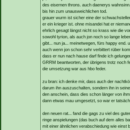
des eisernen throns. auch daenerys wahnsinn...
bis hin zum unausweichlichen tod.
grauer wurm ist sicher eine der schwachstellen
er ein krieger ist. ohne misandei hat er niema
ehrlich gesagt längst nicht so krass wie die v
sowohl tyrion, als auch jon noch so lange leben
gibt... nun ja... meinetwegen, fürs happy end. 
auch wenn jon schon sehr verbittert rüber komm
dass er nun nach hause darf finde ich gelunge
GRRM beantworten, der übrigens trotz noch fehl
die umsetzung war aus hbo feder.
zu bran: ich denke mir, dass auch der nachtkön
darum ihn auszuschalten, sondern ihn in seine
den anschein, dass dies schon länger von ihm 
dann etwas mau umgesetzt, so war er tatsächl
den neuen rat... fand die gags zu viel des gut
ringe anspielungen (das buch auf dem alles basier
mit einer ähnlichen verabschiedung wie einst 