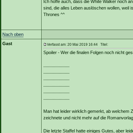
Ich hoffe auch, dass die White Walker noch an
sind, die alles Leben auslöschen wollen, weil i
Thrones ^^
Nach oben
Gast
Verfasst am: 20 Mai 2019 16:44 Titel:
Spoiler - Wer die finalen Folgen noch nicht ges
......................
......................
......................
......................
......................
......................
Man hat leider wirklich gemerkt, ab welchem Z
zeichnete und nicht mehr auf die Romanvorl
Die letzte Staffel hatte einiges Gutes, aber lei