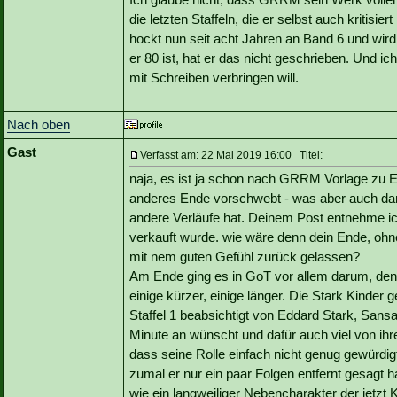
die letzten Staffeln, die er selbst auch kritisi
hockt nun seit acht Jahren an Band 6 und wi
er 80 ist, hat er das nicht geschrieben. Und i
mit Schreiben verbringen will.
Nach oben
Gast
Verfasst am: 22 Mai 2019 16:00 Titel:
naja, es ist ja schon nach GRRM Vorlage zu E
anderes Ende vorschwebt - was aber auch da
andere Verläufe hat. Deinem Post entnehme ic
verkauft wurde. wie wäre denn dein Ende, o
mit nem guten Gefühl zurück gelassen?
Am Ende ging es in GoT vor allem darum, den
einige kürzer, einige länger. Die Stark Kinder 
Staffel 1 beabsichtigt von Eddard Stark, Sansa
Minute an wünscht und dafür auch viel von ihren 
dass seine Rolle einfach nicht genug gewürd
zumal er nur ein paar Folgen entfernt gesagt ha
wie ein langweiliger Nebencharakter der jetzt K