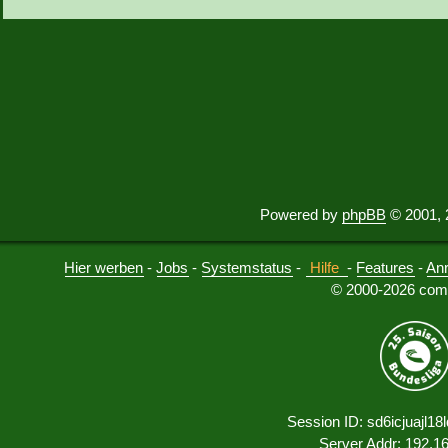
Powered by
phpBB
© 2001, 
Hier werben
-
Jobs
-
Systemstatus
-
Hilfe
-
Features
-
An
© 2000-2026 comu
Session ID: sd6icjuajl1
Server Addr: 192.1