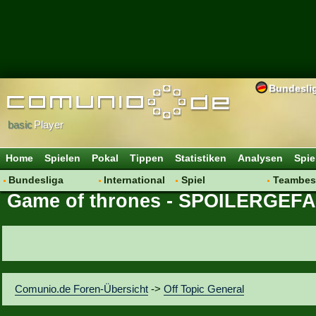
Bundesli
basic
Player
Home
Spielen
Pokal
Tippen
Statistiken
Analysen
Spie
Bundesliga
International
Spiel
Teambes
Game of thrones - SPOILERGEF
Hot News
Vereine
Regeln & Tipps
Bewertu
Talk
WM 2014
Mitgliedersuche
Transfer
Spielanalyse
Aufstellu
Vereinsdiskussion
Saisonü
Vereinsfragen
Comunio.de Foren-Übersicht
->
Off Topic General