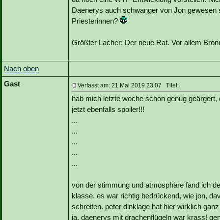
Daenerys auch schwanger von Jon gewesen sei
Priesterinnen?
Größter Lacher: Der neue Rat. Vor allem Bron
Nach oben
Gast
Verfasst am: 21 Mai 2019 23:07 Titel:
hab mich letzte woche schon genug geärgert, 
jetzt ebenfalls spoiler!!!
...
...
...
...
...
von der stimmung und atmosphäre fand ich den 
klasse. es war richtig bedrückend, wie jon, d
schreiten. peter dinklage hat hier wirklich gan
ja, daenerys mit drachenflügeln war krass! g