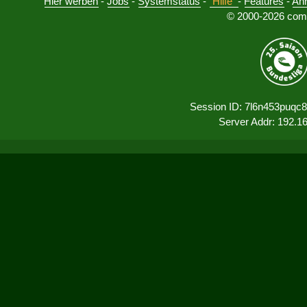
Hier werben
-
Jobs
-
Systemstatus
-
Hilfe
-
Features
-
An
© 2000-2026 comu
Session ID: 7l6n453puqc
Server Addr: 192.1