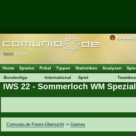
Bundesli
basic
Player
Home
Spielen
Pokal
Tippen
Statistiken
Analysen
Spie
Bundesliga
International
Spiel
Teambes
IWS 22 - Sommerloch WM Spezial
Hot News
Vereine
Regeln & Tipps
Bewertu
Talk
WM 2014
Mitgliedersuche
Transfer
Spielanalyse
Aufstellu
Vereinsdiskussion
Saisonü
Vereinsfragen
Comunio.de Foren-Übersicht
->
Games