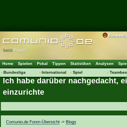
Bundesli
basic
Player
Home
Spielen
Pokal
Tippen
Statistiken
Analysen
Spie
Bundesliga
International
Spiel
Teambes
Ich habe darüber nachgedacht, e
Hot News
Vereine
Regeln & Tipps
Bewertu
Talk
WM 2014
Mitgliedersuche
Transfer
einzurichte
Spielanalyse
Aufstellu
Vereinsdiskussion
Saisonü
Vereinsfragen
Comunio.de Foren-Übersicht
->
Blogs