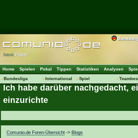
Bundesli
basic
Player
Home
Spielen
Pokal
Tippen
Statistiken
Analysen
Spie
Bundesliga
International
Spiel
Teambes
Ich habe darüber nachgedacht, e
Hot News
Vereine
Regeln & Tipps
Bewertu
Talk
WM 2014
Mitgliedersuche
Transfer
einzurichte
Spielanalyse
Aufstellu
Vereinsdiskussion
Saisonü
Vereinsfragen
Comunio.de Foren-Übersicht
->
Blogs