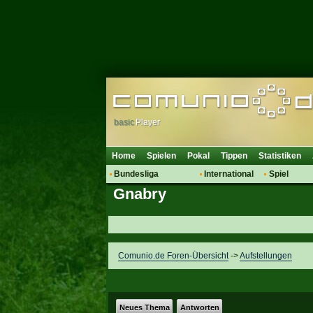
basic
Player
Home
Spielen
Pokal
Tippen
Statistiken
Bundesliga
International
Spiel
Gnabry
Hot News
Vereine
Regeln & 
Talk
WM 2014
Mitglieder
Spielanalyse
Vereinsdiskussion
Comunio.de Foren-Übersicht
->
Aufstellungen
Vereinsfragen
Neues Thema
Antworten