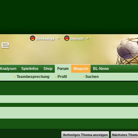
Bundesliga
Deutsch
Analysen
Spielinfos
Shop
Forum
Magazin
BL-News
Teambesprechung
Profil
Suchen
Anmelden
Tipps
Bewertungen
suche
Transfers & Co.
FAQ
Aufstellung
Support
Saisonübergang
Vorheriges Thema anzeigen
Nächstes Them