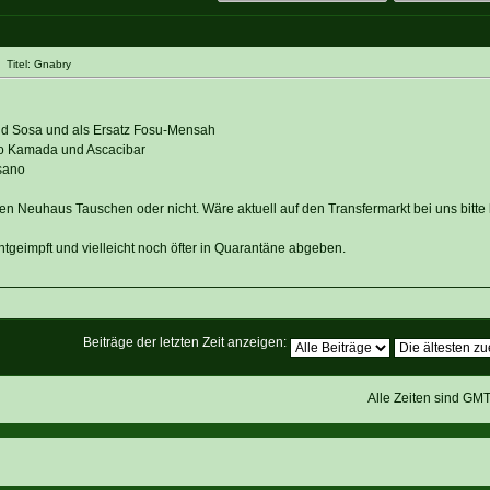
 Titel: Gnabry
 Sosa und als Ersatz Fosu-Mensah
ndo Kamada und Ascacibar
sano
n Neuhaus Tauschen oder nicht. Wäre aktuell auf den Transfermarkt bei uns bitte he
geimpft und vielleicht noch öfter in Quarantäne abgeben.
Beiträge der letzten Zeit anzeigen:
Alle Zeiten sind GM