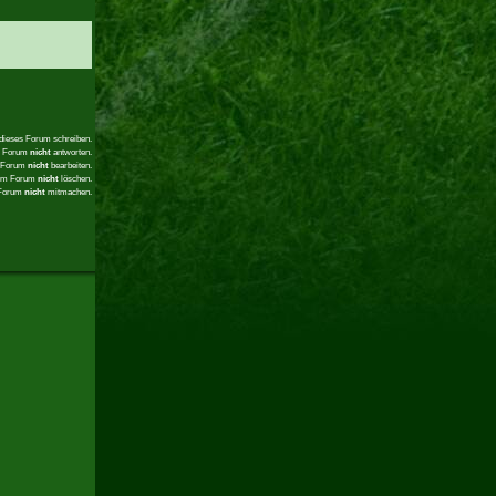
 dieses Forum schreiben.
em Forum
nicht
antworten.
m Forum
nicht
bearbeiten.
sem Forum
nicht
löschen.
 Forum
nicht
mitmachen.