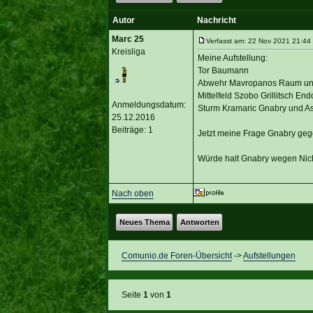
Autor
Nachricht
Marc 25
Verfasst am: 22 Nov 2021 21:44
Kreisliga
Meine Aufstellung:
Tor Baumann
Abwehr Mavropanos Raum und
Mittelfeld Szobo Grillitsch E
Anmeldungsdatum:
Sturm Kramaric Gnabry und A
25.12.2016
Beiträge: 1
Jetzt meine Frage Gnabry gege
Würde halt Gnabry wegen Nicht
Nach oben
Neues Thema
Antworten
Comunio.de Foren-Übersicht
->
Aufstellungen
Seite
1
von
1