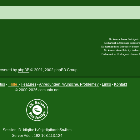
Du
kannst keine
Beiträge in
Du
kannst
auf Beiträge in dies
Du
kannst
deine Beiträge in diese
Du
kannst
deine Beiträge in die
Du
kannst
an Umfragen in diesem
owered by
phpBB
© 2001, 2002 phpBB Group
tus
-
Hilfe
-
Features
-
Anregungen, Wünsche, Probleme?
-
Links
-
Kontakt
© 2000-2026 comunio.net
Session ID: ktiqihe1v0sjrdtpthanh5n4hm
Server Addr: 192.168.113.124