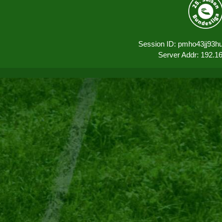
Session ID: pmho43jj93h
Server Addr: 192.1