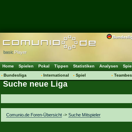
Bundesli
basic
Player
Home
Spielen
Pokal
Tippen
Statistiken
Analysen
Spie
Bundesliga
International
Spiel
Teambes
Suche neue Liga
Hot News
Vereine
Regeln & Tipps
Bewertu
Talk
WM 2014
Mitgliedersuche
Transfer
Spielanalyse
Aufstellu
Vereinsdiskussion
Saisonü
Comunio.de Foren-Übersicht
->
Suche Mitspieler
Vereinsfragen