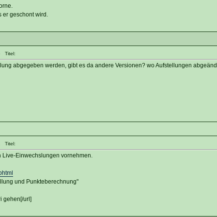
orne.
s er geschont wird.
 Titel:
ellung abgegeben werden, gibt es da andere Versionen? wo Aufstellungen abgeänd
 Titel:
an Live-Einwechslungen vornehmen.
phtml
ellung und Punkteberechnung"
i gehen[/url]