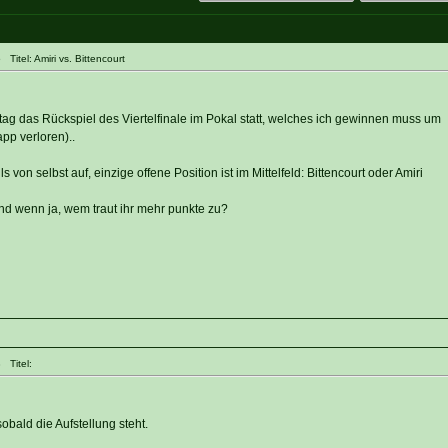
itel: Amiri vs. Bittencourt
tag das Rückspiel des Viertelfinale im Pokal statt, welches ich gewinnen muss um
pp verloren)..
s von selbst auf, einzige offene Position ist im Mittelfeld: Bittencourt oder Amiri
und wenn ja, wem traut ihr mehr punkte zu?
 Titel:
bald die Aufstellung steht.