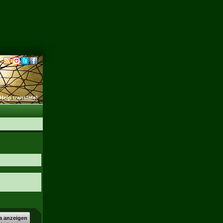
Help translate!
a anzeigen