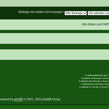
Beiträge der letzten Zeit anzeigen:
Alle Zeiten sind GM
Du
kannst keine
Beiträge in
Du
kannst
auf Beiträge in dies
Du
kannst
deine Beiträge in diese
Du
kannst
deine Beiträge in die
Du
kannst
an Umfragen in diesem
owered by
phpBB
© 2001, 2002 phpBB Group