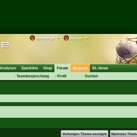
Bundesliga
Deutsch
Analysen
Spielinfos
Shop
Forum
Magazin
BL-News
Teambesprechung
Profil
Suchen
Anmelden
Tipps
Bewertungen
suche
Transfers & Co.
FAQ
Aufstellung
Support
Saisonübergang
Vorheriges Thema anzeigen
Nächstes Them