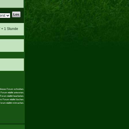
T + 1 Stunde
 dieses Forum schreiben.
em Forum
nicht
antworten.
m Forum
nicht
bearbeiten.
sem Forum
nicht
löschen.
 Forum
nicht
mitmachen.