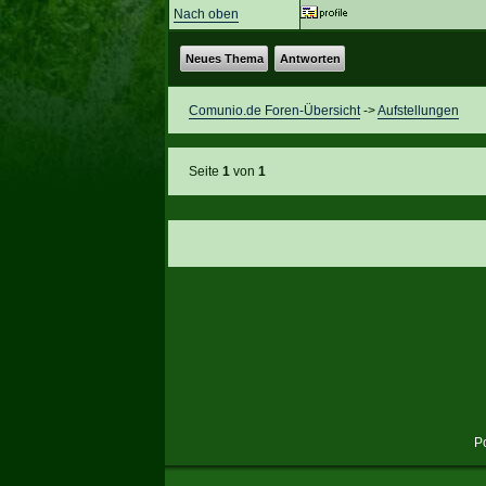
Nach oben
Neues Thema
Antworten
Comunio.de Foren-Übersicht
->
Aufstellungen
Seite
1
von
1
P