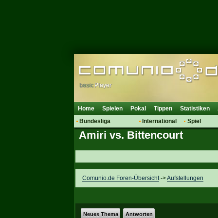
basic
Player
Home
Spielen
Pokal
Tippen
Statistiken
Bundesliga
International
Spiel
Amiri vs. Bittencourt
Hot News
Vereine
Regeln & 
Talk
WM 2014
Mitglieder
Spielanalyse
Vereinsdiskussion
Comunio.de Foren-Übersicht
->
Aufstellungen
Vereinsfragen
Neues Thema
Antworten