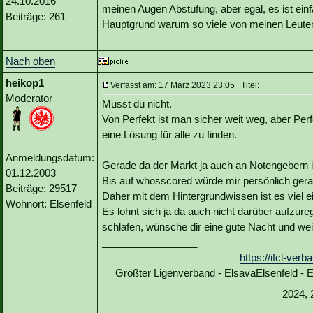
24.10.2016
meinen Augen Abstufung, aber egal, es ist ei
Beiträge: 261
Hauptgrund warum so viele von meinen Leuten
Nach oben
heikop1
Verfasst am: 17 März 2023 23:05 Titel:
Moderator
Musst du nicht.
Von Perfekt ist man sicher weit weg, aber Perf
eine Lösung für alle zu finden.
Anmeldungsdatum:
Gerade da der Markt ja auch an Notengebern 
01.12.2003
Bis auf whosscored würde mir persönlich gerade
Beiträge: 29517
Daher mit dem Hintergrundwissen ist es viel
Wohnort: Elsenfeld
Es lohnt sich ja da auch nicht darüber aufzur
schlafen, wünsche dir eine gute Nacht und weit
_________________
https://ifcl-ve
Größter Ligenverband - ElsavaElsenfeld -
2024, 