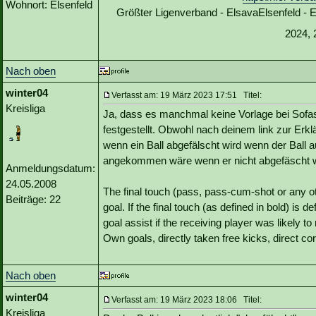
Wohnort: Elsenfeld
Größter Ligenverband - ElsavaElsenfeld -
2024, 
Nach oben
winter04
Verfasst am: 19 März 2023 17:51 Titel:
Kreisliga
Ja, dass es manchmal keine Vorlage bei Sofas
festgestellt. Obwohl nach deinem link zur Erklä
wenn ein Ball abgefälscht wird wenn der Ball 
angekommen wäre wenn er nicht abgefäscht 
Anmeldungsdatum:
24.05.2008
The final touch (pass, pass-cum-shot or any oth
Beiträge: 22
goal. If the final touch (as defined in bold) is d
goal assist if the receiving player was likely to
Own goals, directly taken free kicks, direct co
Nach oben
winter04
Verfasst am: 19 März 2023 18:06 Titel:
Kreisliga