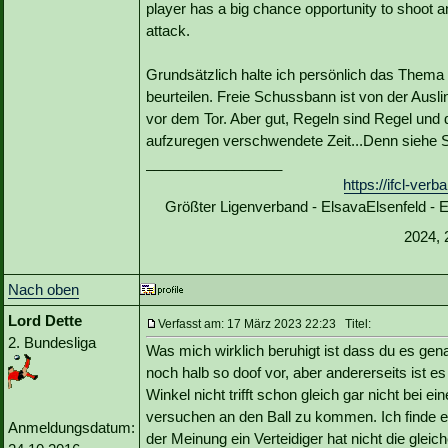
player has a big chance opportunity to shoot an
attack.
Grundsätzlich halte ich persönlich das Thema 
beurteilen. Freie Schussbann ist von der Ausli
vor dem Tor. Aber gut, Regeln sind Regel und d
aufzuregen verschwendete Zeit...Denn siehe St
_________________
https://ifcl-ve
Größter Ligenverband - ElsavaElsenfeld -
2024, 
Nach oben
Lord Dette
Verfasst am: 17 März 2023 22:23 Titel:
2. Bundesliga
Was mich wirklich beruhigt ist dass du es ge
noch halb so doof vor, aber andererseits ist
Winkel nicht trifft schon gleich gar nicht bei
versuchen an den Ball zu kommen. Ich finde es
Anmeldungsdatum:
der Meinung ein Verteidiger hat nicht die gle