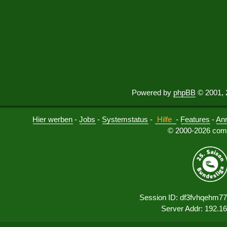
Powered by
phpBB
© 2001, 
Hier werben
-
Jobs
-
Systemstatus
-
Hilfe
-
Features
-
An
© 2000-2026 comu
Session ID: df3fvhqehm7
Server Addr: 192.1