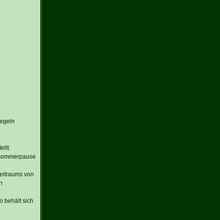
Regeln
llt.
r Sommerpause
Zeitraums von
n
 behält sich