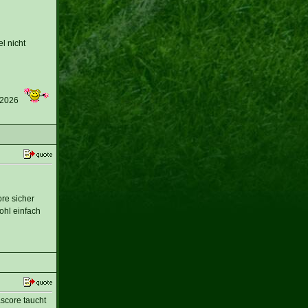
l nicht
 2026
re sicher
ohl einfach
ascore taucht