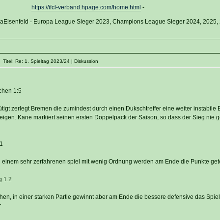
https://ifcl-verband.hpage.com/home.html
-
vaElsenfeld - Europa League Sieger 2023, Champions League Sieger 2024, 2025,
itel: Re: 1. Spieltag 2023/24 | Diskussion
chen 1:5
gt zerlegt Bremen die zumindest durch einen Dukschtreffer eine weiter instabile
igen. Kane markiert seinen ersten Doppelpack der Saison, so dass der Sieg nie g
1
 in einem sehr zerfahrenen spiel mit wenig Ordnung werden am Ende die Punkte gete
g 1:2
chen, in einer starken Partie gewinnt aber am Ende die bessere defensive das Spie
r