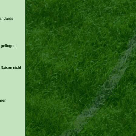
tandards
t gelingen
 Saison nicht
hren.