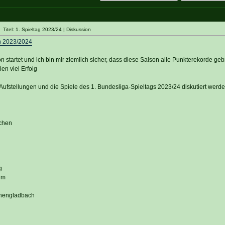
itel: 1. Spieltag 2023/24 | Diskussion
n 2023/2024
n startet und ich bin mir ziemlich sicher, dass diese Saison alle Punkterekorde ge
en viel Erfolg
Aufstellungen und die Spiele des 1. Bundesliga-Spieltags 2023/24 diskutiert werde
chen
g
im
g
chengladbach