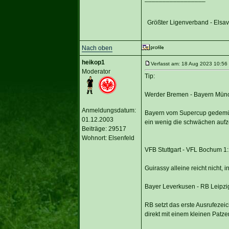
Größter Ligenverband - Elsa
Nach oben
heikop1
Verfasst am: 18 Aug 2023 10:56 T
Moderator
Tip:
Werder Bremen - Bayern Mün
Anmeldungsdatum:
Bayern vom Supercup gedemüti
01.12.2003
ein wenig die schwächen aufze
Beiträge: 29517
Wohnort: Elsenfeld
VFB Stuttgart - VFL Bochum 1:
Guirassy alleine reicht nicht,
Bayer Leverkusen - RB Leipzi
RB setzt das erste Ausrufezei
direkt mit einem kleinen Patze