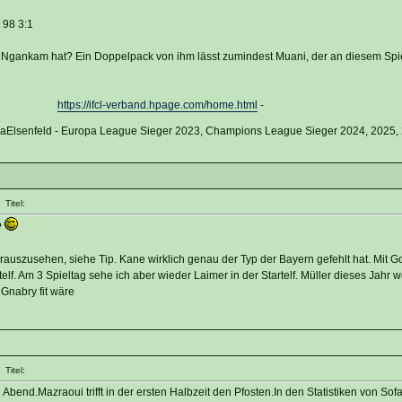
 98 3:1
gankam hat? Ein Doppelpack von ihm lässt zumindest Muani, der an diesem Spie
https://ifcl-verband.hpage.com/home.html
-
vaElsenfeld - Europa League Sieger 2023, Champions League Sieger 2024, 2025,
Titel:
?
rauszusehen, siehe Tip. Kane wirklich genau der Typ der Bayern gefehlt hat. Mit Go
elf. Am 3 Spieltag sehe ich aber wieder Laimer in der Startelf. Müller dieses Jahr w
 Gnabry fit wäre
Titel:
 Abend.Mazraoui trifft in der ersten Halbzeit den Pfosten.In den Statistiken von Sof