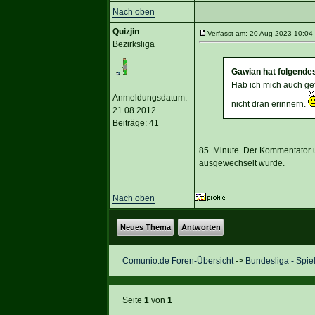
Nach oben
Quizjin
Verfasst am: 20 Aug 2023 10:04 
Bezirksliga
Gawian hat folgende
Hab ich mich auch gef
Anmeldungsdatum:
nicht dran erinnern.
21.08.2012
Beiträge: 41
85. Minute. Der Kommentator u
ausgewechselt wurde.
Nach oben
Neues Thema
Antworten
Comunio.de Foren-Übersicht
->
Bundesliga - Spie
Seite
1
von
1