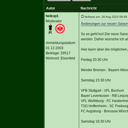
Autor
Nachricht
heikop1
Verfasst am: 18 Aug 2023 08:49 T
Moderator
Änderungen zur neuen Saiso
So es geht los! Die neue Saiso
werden. Daher wünsche ich all
Anmeldungsdatum:
01.12.2003
Hier kann über die möglichen 
Beiträge: 29517
Wohnort: Elsenfeld
Freitag 20:30 Uhr
Werder Bremen - Bayern Mün
Samstag 15:30 Uhr
VFB Stuttgart - VFL Bochum
Bayer Leverkusen - RB Leipzi
VFL Wolfsburg - FC Heidenhe
TSG Hoffenheim - SC Freibur
FC Augsburg - Borussia Mön
Samstag 18:30 Uhr