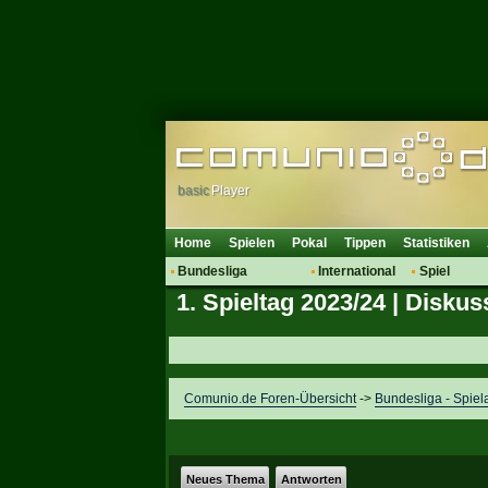
basic
Player
Home
Spielen
Pokal
Tippen
Statistiken
Bundesliga
International
Spiel
1. Spieltag 2023/24 | Diskus
Hot News
Vereine
Regeln & 
Talk
WM 2014
Mitglieder
Spielanalyse
Vereinsdiskussion
Comunio.de Foren-Übersicht
->
Bundesliga - Spiel
Vereinsfragen
Neues Thema
Antworten