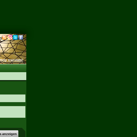
Help translate!
a anzeigen