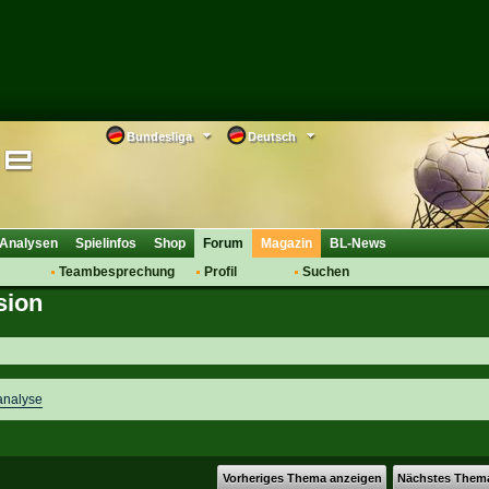
Bundesliga
Deutsch
Analysen
Spielinfos
Shop
Forum
Magazin
BL-News
Teambesprechung
Profil
Suchen
sion
Anmelden
Tipps
Bewertungen
suche
Transfers & Co.
FAQ
Aufstellung
Support
Saisonübergang
analyse
Vorheriges Thema anzeigen
Nächstes Them