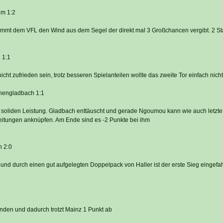
im 1:2
mmt dem VFL den Wind aus dem Segel der direkt mal 3 Großchancen vergibt. 2 S
 1:1
icht zufrieden sein, trotz besseren Spielanteilen wollte das zweite Tor einfach nich
hengladbach 1:1
 soliden Leistung. Gladbach enttäuscht und gerade Ngoumou kann wie auch letzte
eitungen anknüpfen. Am Ende sind es -2 Punkte bei ihm
n 2:0
 und durch einen gut aufgelegten Doppelpack von Haller ist der erste Sieg eingefa
unden und dadurch trotzt Mainz 1 Punkt ab