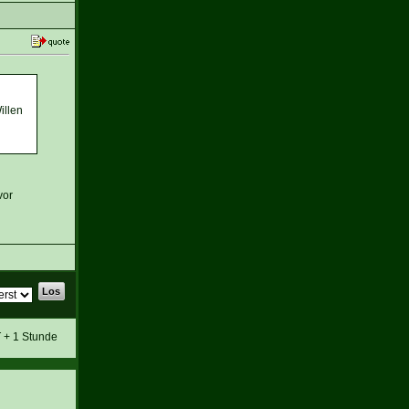
illen
vor
T + 1 Stunde