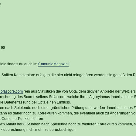
n
t 98
iele findest du auch im
ComunioMagazin!
n. Sollten Kommentare erfolgen die hier nicht reingehören werden sie gemäß den 
ofascore.com
rein aus Statistiken die von Opta, dem größten Anbieter der Welt, erste
rechnung des Scores seitens Sofascore, welche Ihren Algorythmus innerhalb de
 die Datenerfassung bei Opta einen Einfluss.
den nach Spielende noch einer gründlichen Prüfung unterworfen. Innerhalb eines 
kann es daher noch zu Korrekturen kommen, die eventuell auch zu Änderungen vo
t Comunio-Punkten führen.
ach Ablauf der 8 Stunden nach Spielende noch zu weiteren Korrekturen kommen, so
nkteberechnung nicht mehr zu berücksichtigen