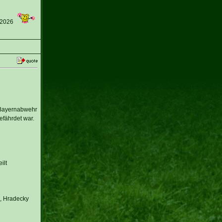
 2026
 Bayernabwehr
efährdet war.
ilt
l, Hradecky