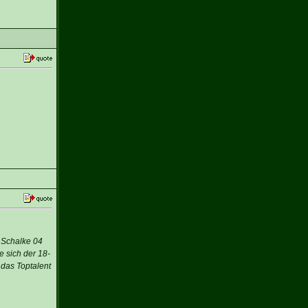
 Schalke 04
 sich der 18-
das Toptalent