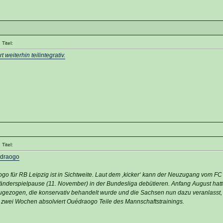
Titel:
 weiterhin teilintegrativ.
Titel:
édraogo
o für RB Leipzig ist in Sichtweite. Laut dem ‚kicker‘ kann der Neuzugang vom FC
änderspielpause (11. November) in der Bundesliga debütieren. Anfang August hatte
ugezogen, die konservativ behandelt wurde und die Sachsen nun dazu veranlasst, 
 zwei Wochen absolviert Ouédraogo Teile des Mannschaftstrainings.