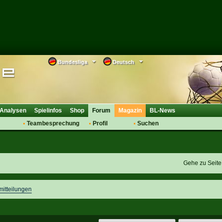
Bundesliga
Deutsch
Analysen
Spielinfos
Shop
Forum
Magazin
BL-News
Teambesprechung
Profil
Suchen
Anmelden
Tipps
Bewertungen
suche
Transfers & Co.
FAQ
Aufstellung
Support
Gehe zu Seit
Saisonübergang
mitteilungen