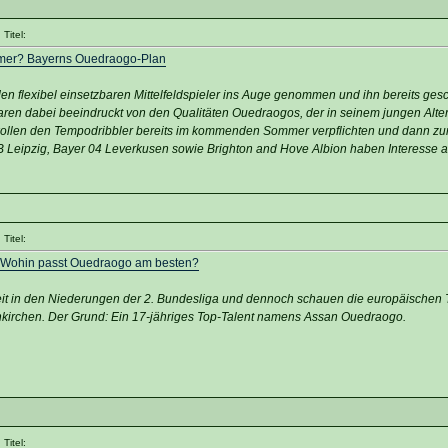
Titel:
mmer? Bayerns Ouedraogo-Plan
en flexibel einsetzbaren Mittelfeldspieler ins Auge genommen und ihn bereits gesc
ren dabei beeindruckt von den Qualitäten Ouedraogos, der in seinem jungen Alte
e wollen den Tempodribbler bereits im kommenden Sommer verpflichten und dann zu
B Leipzig, Bayer 04 Leverkusen sowie Brighton and Hove Albion haben Interesse 
Titel:
! Wohin passt Ouedraogo am besten?
eit in den Niederungen der 2. Bundesliga und dennoch schauen die europäischen 
kirchen. Der Grund: Ein 17-jähriges Top-Talent namens Assan Ouedraogo.
Titel: