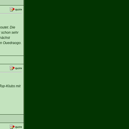
outet. Die
r schon sehr
nächst
an Ouedraogo.
Top-Klubs mit