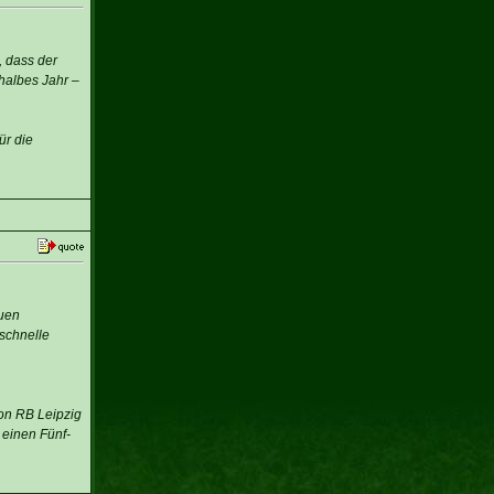
, dass der
halbes Jahr –
ür die
euen
schnelle
von RB Leipzig
 einen Fünf-