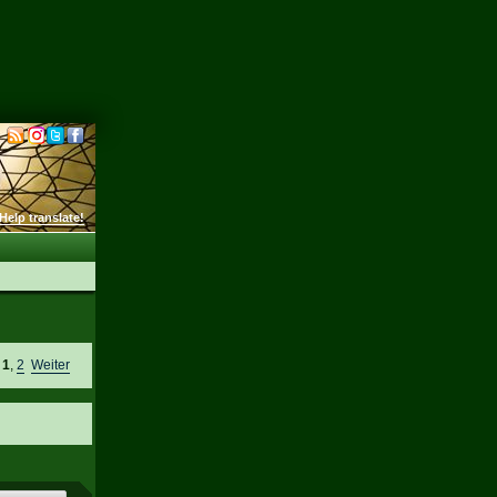
Help translate!
e
1
,
2
Weiter