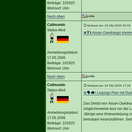
Beiträge: 102925
Wohnort: Ulm
Nach oben
Callmundo
Verfasst am: 16 Okt 2024 20:19 
Status-Mod
❌🏋️ℹ️ Assan Ouedraogo trainiert
Anmeldungsdatum:
17.05.2006
Beiträge: 102925
Wohnort: Ulm
Nach oben
Callmundo
Verfasst am: 24 Okt 2024 17:19 
Status-Mod
🚨🗣🗯️ℹ️ Leipzigs Plan mit Ou
Das Debüt von Assan Ouédraog
möglicherweise kurz vor der L
Anmeldungsdatum:
Jährige eine Knieverletzung z
17.05.2006
behutsam heranzuführen. Seit
Beiträge: 102925
Wohnort: Ulm