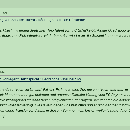
Titel:
ung von Schalke-Talent Ouédraogo – direkte Rückleihe
rkt sich mit einem deutschen Top-Talent vom FC Schalke 04. Assan Ouédraogo we
deutschen Rekordmeister, wird aber sofort wieder an die Gelsenkirchener verlieh
itel:
ag vorliegen": Jetzt spricht Ouedraogos Vater bei Sky
ichte über Assan im Umlauf. Fakt ist: Es hat nie eine Zusage von Assan und uns an
it Monaten einen gut dotierten und unterschriftsreifen Vertrag vom FC Bayern vorl
ve wichtiger als die finanziellen Möglichkeiten der Bayern. Wir kannten die aktuell
lich intensiv verfolgt. Die Bayern haben uns nun offen und ehrlich darüber informie
en einen Transfer von Assan in diesem Sommer nicht leisten wollen", sagte Vater
ung.