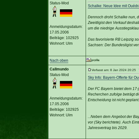
Status-Mod
Schalke: Neue Idee mit Ouédra
Dennoch droht Schalke nun, de
Zweitligist den Verkauf desha
Anmeldungsdatum:
um die niedrige Ausstiegskla
17.05.2006
Beiträge: 102925
Das favorisierte RB Leipzig so
Wohnort: Ulm
Sachsen: Der Bundesligist ver
Nach oben
Callmundo
Verfasst am: 8 Jan 2024 20:25 T
Status-Mod
Sky Info: Bayern-Offerte für 
Der FC Bayern bietet dem 17-
Recherchen zufolge beträgt di
Anmeldungsdatum:
Entscheidung ist nicht geplant
17.05.2006
Beiträge: 102925
Wohnort: Ulm
...Neben dem Angebot der Baye
vor (Sky berichtete). Auch Eint
Jahresvertrag bis 2029.