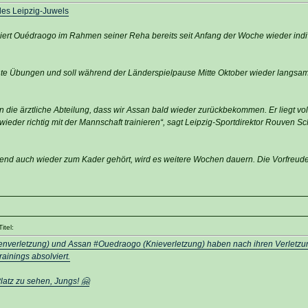
des Leipzig-Juwels
iert Ouédraogo im Rahmen seiner Reha bereits seit Anfang der Woche wieder indiv
ichte Übungen und soll während der Länderspielpause Mitte Oktober wieder langs
 die ärztliche Abteilung, dass wir Assan bald wieder zurückbekommen. Er liegt vol
wieder richtig mit der Mannschaft trainieren“, sagt Leipzig-Sportdirektor Rouven Sc
ßend auch wieder zum Kader gehört, wird es weitere Wochen dauern. Die Vorfreude
itel:
enverletzung) und Assan #Ouedraogo (Knieverletzung) haben nach ihren Verletz
ainings absolviert.
atz zu sehen, Jungs! 🤗