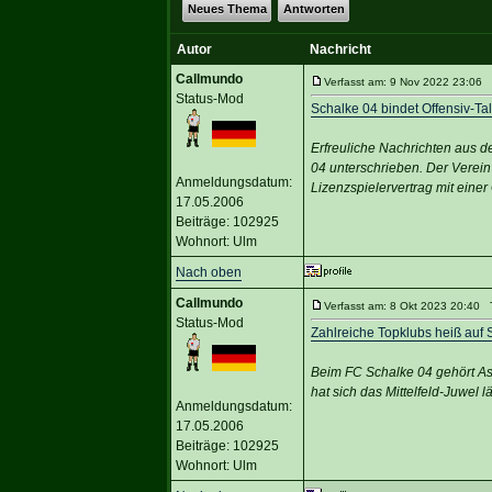
Neues Thema
Antworten
Autor
Nachricht
Callmundo
Verfasst am: 9 Nov 2022 23:06 
Status-Mod
Schalke 04 bindet Offensiv-Tal
Erfreuliche Nachrichten aus
04 unterschrieben. Der Verein 
Anmeldungsdatum:
Lizenzspielervertrag mit eine
17.05.2006
Beiträge: 102925
Wohnort: Ulm
Nach oben
Callmundo
Verfasst am: 8 Okt 2023 20:40 T
Status-Mod
Zahlreiche Topklubs heiß auf
Beim FC Schalke 04 gehört As
hat sich das Mittelfeld-Juwel l
Anmeldungsdatum:
17.05.2006
Beiträge: 102925
Wohnort: Ulm