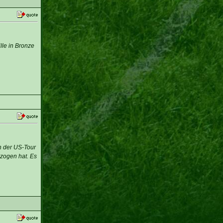
lle in Bronze
n der US-Tour
ezogen hat. Es