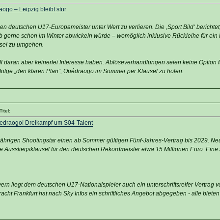
ogo – Leipzig bleibt stur
n deutschen U17-Europameister unter Wert zu verlieren. Die ‚Sport Bild‘ berichtet
lb gerne schon im Winter abwickeln würde – womöglich inklusive Rückleihe für ein 
usel zu umgehen.
ll daran aber keinerlei Interesse haben. Ablöseverhandlungen seien keine Option f
folge „den klaren Plan“, Ouédraogo im Sommer per Klausel zu holen.
itel:
Ouedraogo! Dreikampf um S04-Talent
jährigen Shootingstar einen ab Sommer gültigen Fünf-Jahres-Vertrag bis 2029. N
e Ausstiegsklausel für den deutschen Rekordmeister etwa 15 Millionen Euro. Eine 
.
rn liegt dem deutschen U17-Nationalspieler auch ein unterschriftsreifer Vertrag 
racht Frankfurt hat nach Sky Infos ein schriftliches Angebot abgegeben - alle bieten