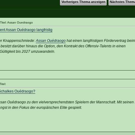
Vorheriges Thema anzeigen
Nächstes Them
Titel: Assan Ouedraogo
ent Assan Ouédraogo langfristig
 der Knappenschmiede:
Assan Ouédraogo
hat einen langfristigen Fördervertrag bei
besitzt darüber hinaus die Option, den Kontrakt des Offensiv-Talents in einen
r Gültigkeit bis 2027 umzuwandeln.
itel:
 Schalkes Ouédraogo?
san Ouédraogo zu den vielversprechendsten Spielern der Mannschaft. Mit seinen
ängst in den Fokus der europäischen Elite gespielt.