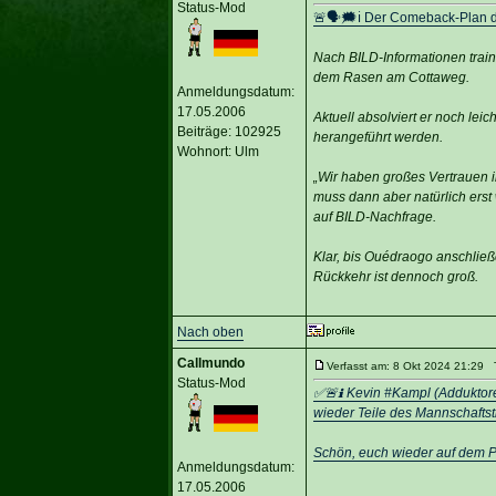
Status-Mod
🚨🗣🗯️ℹ️ Der Comeback-Plan 
Nach BILD-Informationen train
dem Rasen am Cottaweg.
Anmeldungsdatum:
17.05.2006
Aktuell absolviert er noch le
Beiträge: 102925
herangeführt werden.
Wohnort: Ulm
„Wir haben großes Vertrauen in
muss dann aber natürlich erst 
auf BILD-Nachfrage.
Klar, bis Ouédraogo anschlie
Rückkehr ist dennoch groß.
Nach oben
Callmundo
Verfasst am: 8 Okt 2024 21:29 T
Status-Mod
✅🚨ℹ️ Kevin #Kampl (Adduktor
wieder Teile des Mannschaftstr
Schön, euch wieder auf dem Pl
Anmeldungsdatum:
17.05.2006