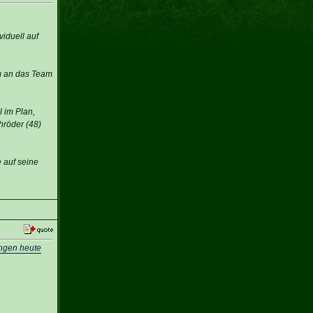
iduell auf
am an das Team
l im Plan,
hröder (48)
 auf seine
ungen heute