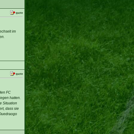
chselt im
en.
 den FC
iegen hatten.
e Situation
rt, dass sie
 Ouedraogo