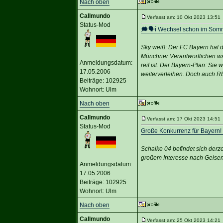
Nach oben
Callmundo
Verfasst am: 10 Okt 2023 13:51 
Status-Mod
🗯️🗣ℹ️ Wechsel schon im So
Sky weiß: Der FC Bayern hat d
Münchner Verantwortlichen wa
Anmeldungsdatum:
reif ist. Der Bayern-Plan: Si
17.05.2006
weiterverleihen. Doch auch R
Beiträge: 102925
Wohnort: Ulm
Nach oben
Callmundo
Verfasst am: 17 Okt 2023 14:51 
Status-Mod
Große Konkurrenz für Bayern
Schalke 04 befindet sich derz
großem Interesse nach Gelsen
Anmeldungsdatum:
17.05.2006
Beiträge: 102925
Wohnort: Ulm
Nach oben
Callmundo
Verfasst am: 25 Okt 2023 14:21 