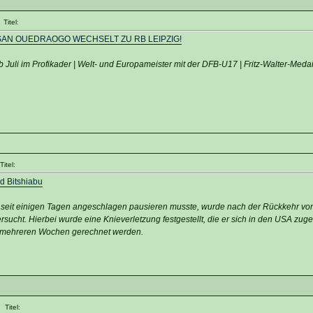
Titel:
SAN OUEDRAOGO WECHSELT ZU RB LEIPZIG!
b Juli im Profikader | Welt- und Europameister mit der DFB-U17 | Fritz-Walter-Medai
itel:
d Bitshiabu
 seit einigen Tagen angeschlagen pausieren musste, wurde nach der Rückkehr vo
sucht. Hierbei wurde eine Knieverletzung festgestellt, die er sich in den USA zug
on mehreren Wochen gerechnet werden.
Titel: