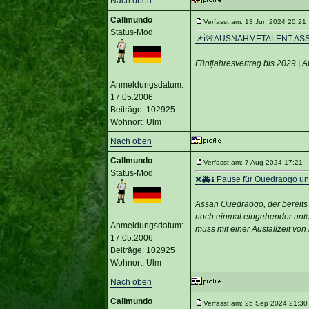
Nach oben
Callmundo
Verfasst am: 13 Jun 2024 20:21 
Status-Mod
📌ℹ️🚨AUSNAHMETALENT AS
Fünfjahresvertrag bis 2029 | A
Anmeldungsdatum:
17.05.2006
Beiträge: 102925
Wohnort: Ulm
Nach oben
Callmundo
Verfasst am: 7 Aug 2024 17:21 T
Status-Mod
❌🚑ℹ️ Pause für Ouedraogo un
Assan Ouedraogo, der bereits
noch einmal eingehender unter
Anmeldungsdatum:
muss mit einer Ausfallzeit v
17.05.2006
Beiträge: 102925
Wohnort: Ulm
Nach oben
Callmundo
Verfasst am: 25 Sep 2024 21:30 