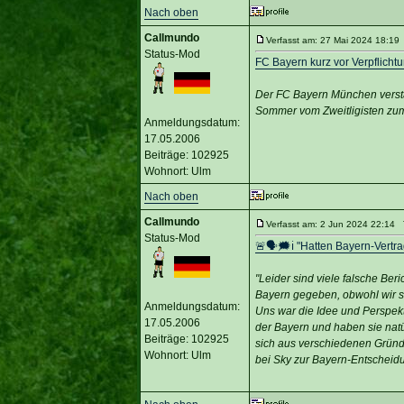
Nach oben
Callmundo
Verfasst am: 27 Mai 2024 18:19 
Status-Mod
FC Bayern kurz vor Verpflicht
Der FC Bayern München verstä
Sommer vom Zweitligisten zum 
Anmeldungsdatum:
17.05.2006
Beiträge: 102925
Wohnort: Ulm
Nach oben
Callmundo
Verfasst am: 2 Jun 2024 22:14 T
Status-Mod
🚨🗣🗯️ℹ️ "Hatten Bayern-Vertr
"Leider sind viele falsche Ber
Bayern gegeben, obwohl wir se
Anmeldungsdatum:
Uns war die Idee und Perspekti
17.05.2006
der Bayern und haben sie natür
Beiträge: 102925
sich aus verschiedenen Gründ
Wohnort: Ulm
bei Sky zur Bayern-Entscheid