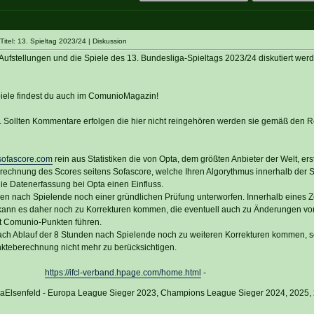
tel: 13. Spieltag 2023/24 | Diskussion
Aufstellungen und die Spiele des 13. Bundesliga-Spieltags 2023/24 diskutiert werd
piele findest du auch im ComunioMagazin!
n. Sollten Kommentare erfolgen die hier nicht reingehören werden sie gemäß den 
ofascore.com
rein aus Statistiken die von Opta, dem größten Anbieter der Welt, erste
rechnung des Scores seitens Sofascore, welche Ihren Algorythmus innerhalb de
 die Datenerfassung bei Opta einen Einfluss.
den nach Spielende noch einer gründlichen Prüfung unterworfen. Innerhalb eines 
kann es daher noch zu Korrekturen kommen, die eventuell auch zu Änderungen vo
t Comunio-Punkten führen.
ach Ablauf der 8 Stunden nach Spielende noch zu weiteren Korrekturen kommen, so
nkteberechnung nicht mehr zu berücksichtigen.
https://ifcl-verband.hpage.com/home.html
-
vaElsenfeld - Europa League Sieger 2023, Champions League Sieger 2024, 2025,