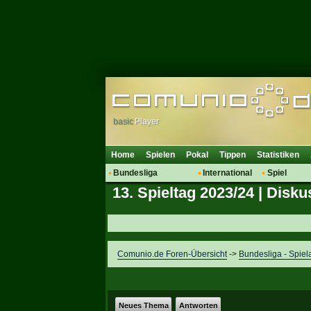
basic
Player
Home
Spielen
Pokal
Tippen
Statistiken
Bundesliga
International
Spiel
13. Spieltag 2023/24 | Disku
Hot News
Vereine
Regeln & 
Talk
WM 2014
Mitglieder
Spielanalyse
Vereinsdiskussion
Comunio.de Foren-Übersicht
->
Bundesliga - Spiel
Vereinsfragen
Neues Thema
Antworten