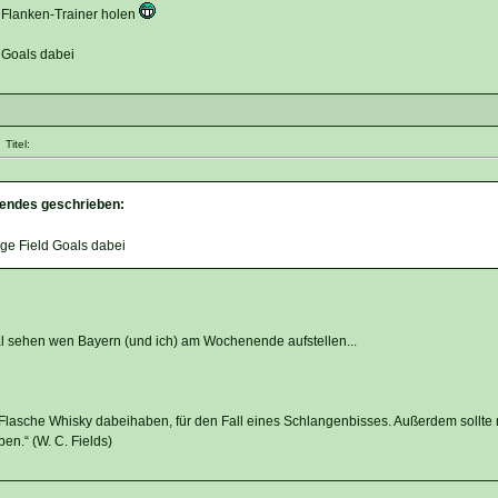
s Flanken-Trainer holen
 Goals dabei
Titel:
endes geschrieben:
ge Field Goals dabei
al sehen wen Bayern (und ich) am Wochenende aufstellen...
 Flasche Whisky dabeihaben, für den Fall eines Schlangenbisses. Außerdem sollt
en.“ (W. C. Fields)