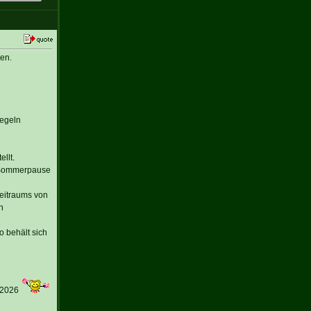
en.
Regeln
llt.
r Sommerpause
Zeitraums von
n
 behält sich
 2026