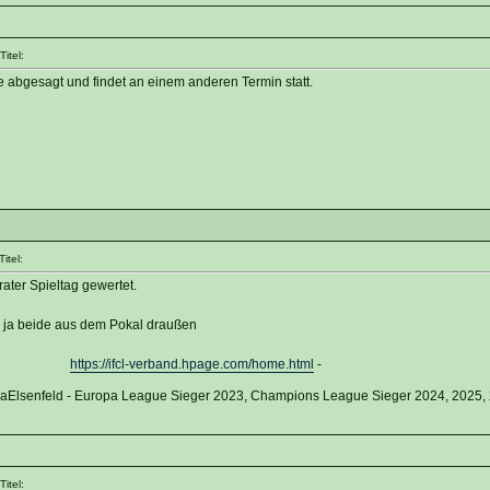
itel:
 abgesagt und findet an einem anderen Termin statt.
itel:
ater Spieltag gewertet.
d ja beide aus dem Pokal draußen
https://ifcl-verband.hpage.com/home.html
-
vaElsenfeld - Europa League Sieger 2023, Champions League Sieger 2024, 2025,
itel: