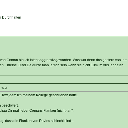
en Durchhalten
e" von Coman bin ich latent aggressiv geworden. Was war denn das gestern von ihm
n... meine Güte! Da durfte man ja froh sein wenn sie nicht 10m im Aus landeten.
Titel:
 Text, dem ich meinem Kollege geschrieben hatte.
n beschwert.
chau Dir mal lieber Comans Flanken (nicht) an".
g, dass die Flanken von Davies schlecht sind...