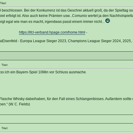
itel:
ell beschlossen. Bei der Konkurrenz ist das Geschrei aktuell groß, da der Spieltag s
el erfolgt ist. Also auch keine Prämien usw...Comunio wertet ja den Nachholspielt
eigt egal wie man es macht, irgendwas passt einem immer nicht...
https://ifcl-verband.hpage.com/home.html
-
vaElsenfeld - Europa League Sieger 2023, Champions League Sieger 2024, 2025,
Titel:
ass ich ein Bayern-Spiel 10Min vor Schluss ausmache.
 Flasche Whisky dabeihaben, für den Fall eines Schlangenbisses. Außerdem sollt
en.“ (W. C. Fields)
Titel: