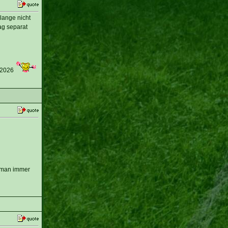
olange nicht
ag separat
 2026
e man immer