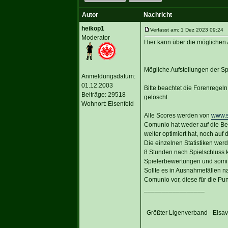
Autor
Nachricht
heikop1
Verfasst am: 1 Dez 2023 09:24 Ti
Moderator
Hier kann über die möglichen 
Mögliche Aufstellungen der S
Anmeldungsdatum:
01.12.2003
Bitte beachtet die Forenregel
Beiträge: 29518
gelöscht.
Wohnort: Elsenfeld
Alle Scores werden von
www.s
Comunio hat weder auf die Be
weiter optimiert hat, noch auf
Die einzelnen Statistiken wer
8 Stunden nach Spielschluss 
Spielerbewertungen und somi
Sollte es in Ausnahmefällen n
Comunio vor, diese für die Pu
_________________
Größter Ligenverband - Elsa