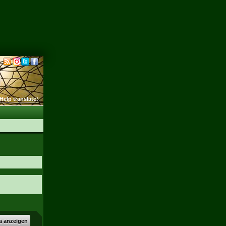
Help translate!
a anzeigen