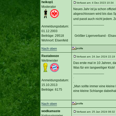
heikop1
Verfasst am: 4 Dez 2023 10:34 T
Moderator
Neues Jahr ist ja schon offizi
abgeschlossen wird bis das Spi
und passt auch nicht jedem. Z
_________________
Anmeldungsdatum:
01.12.2003
Beiträge: 29518
Größter Ligenverband - Elsa
Wohnort: Elsenfeld
Nach oben
Rastabooze
Verfasst am: 24 Jan 2024 22:19 
Weltmeister
Das erste mal in 10 Jahren, d
Was für ein langweiliger Kick!
_________________
.
Anmeldungsdatum:
.
15.10.2013
„Man sollte immer eine kleine
Beiträge: 6175
eine kleine Schlange dabeihab
Nach oben
wodkamaste
Verfasst am: 25 Jan 2024 08:32 
Nationalspieler