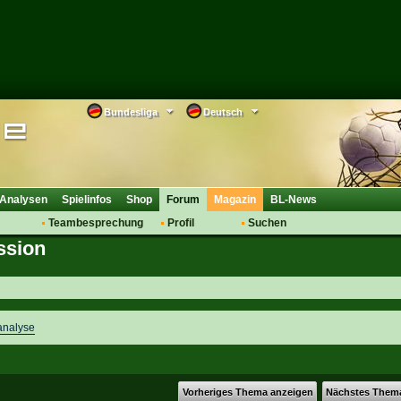
Bundesliga
Deutsch
Analysen
Spielinfos
Shop
Forum
Magazin
BL-News
Teambesprechung
Profil
Suchen
ssion
Anmelden
Tipps
Bewertungen
suche
Transfers & Co.
FAQ
Aufstellung
Support
Saisonübergang
analyse
Vorheriges Thema anzeigen
Nächstes Them