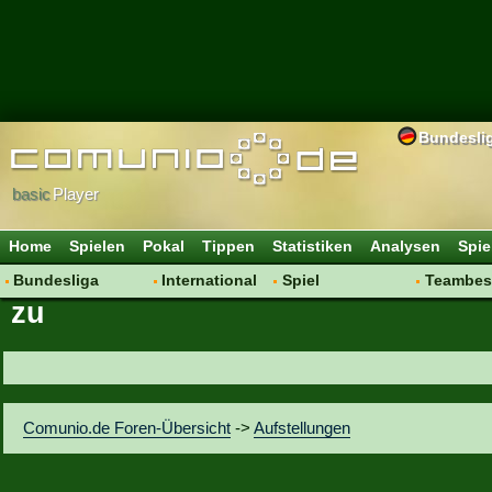
Bundesli
basic
Player
Home
Spielen
Pokal
Tippen
Statistiken
Analysen
Spie
Bundesliga
International
Spiel
Teambes
zu
Hot News
Vereine
Regeln & Tipps
Bewertu
Talk
WM 2014
Mitgliedersuche
Transfer
Spielanalyse
Aufstellu
Vereinsdiskussion
Saisonü
Comunio.de Foren-Übersicht
->
Aufstellungen
Vereinsfragen