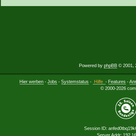
Powered by
phpBB
© 2001, 
Hier werben
-
Jobs
-
Systemstatus
-
Hilfe
-
Features
-
An
© 2000-2026 comu
Session ID: anfed0tbq19
Server Addr: 192.1