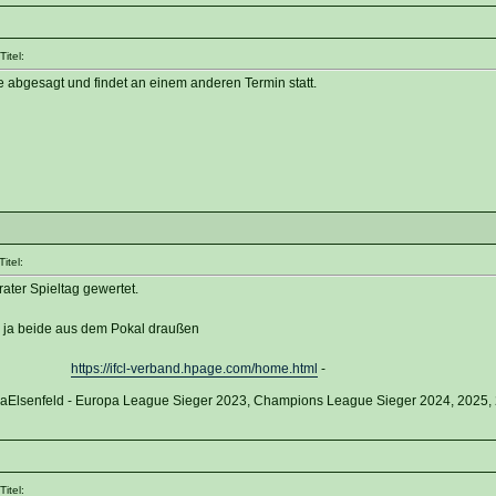
itel:
 abgesagt und findet an einem anderen Termin statt.
itel:
ater Spieltag gewertet.
d ja beide aus dem Pokal draußen
https://ifcl-verband.hpage.com/home.html
-
vaElsenfeld - Europa League Sieger 2023, Champions League Sieger 2024, 2025,
itel: