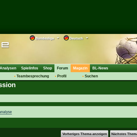
Bundesliga
Deutsch
Analysen
Spielinfos
Shop
Forum
Magazin
BL-News
Teambesprechung
Profil
Suchen
ssion
Anmelden
Tipps
Bewertungen
suche
Transfers & Co.
FAQ
Aufstellung
Support
Saisonübergang
analyse
Vorheriges Thema anzeigen
Nächstes Them