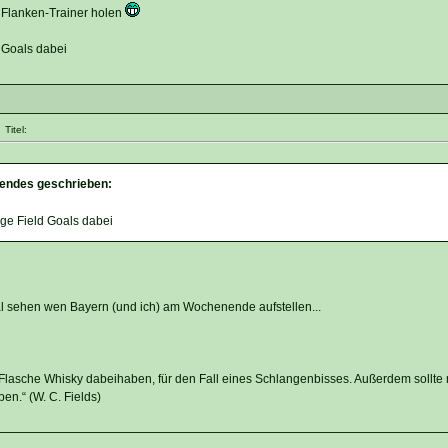
s Flanken-Trainer holen
 Goals dabei
Titel:
endes geschrieben:
ge Field Goals dabei
al sehen wen Bayern (und ich) am Wochenende aufstellen...
 Flasche Whisky dabeihaben, für den Fall eines Schlangenbisses. Außerdem sollt
en.“ (W. C. Fields)