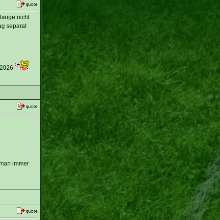
olange nicht
ag separat
 2026
e man immer