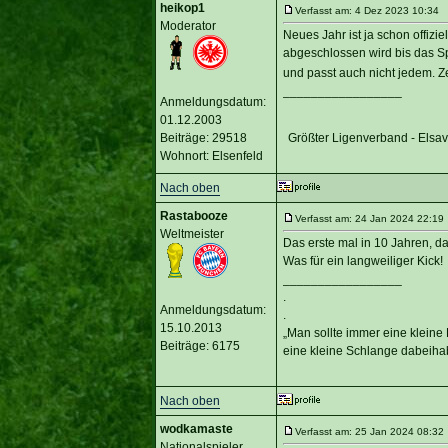
heikop1
Verfasst am: 4 Dez 2023 10:34 T
Moderator
Neues Jahr ist ja schon offizi
abgeschlossen wird bis das Spi
und passt auch nicht jedem. Z
_________________
Anmeldungsdatum:
01.12.2003
Beiträge: 29518
Größter Ligenverband - Elsa
Wohnort: Elsenfeld
Nach oben
Rastabooze
Verfasst am: 24 Jan 2024 22:19 
Weltmeister
Das erste mal in 10 Jahren, d
Was für ein langweiliger Kick!
_________________
.
Anmeldungsdatum:
.
15.10.2013
„Man sollte immer eine kleine
Beiträge: 6175
eine kleine Schlange dabeihab
Nach oben
wodkamaste
Verfasst am: 25 Jan 2024 08:32 
Nationalspieler