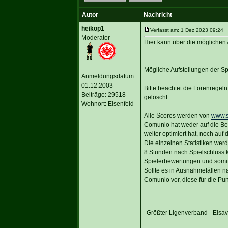
Autor
Nachricht
heikop1
Verfasst am: 1 Dez 2023 09:24 Ti
Moderator
Hier kann über die möglichen 
Mögliche Aufstellungen der S
Anmeldungsdatum:
01.12.2003
Bitte beachtet die Forenregel
Beiträge: 29518
gelöscht.
Wohnort: Elsenfeld
Alle Scores werden von
www.s
Comunio hat weder auf die Be
weiter optimiert hat, noch auf
Die einzelnen Statistiken wer
8 Stunden nach Spielschluss 
Spielerbewertungen und somi
Sollte es in Ausnahmefällen n
Comunio vor, diese für die Pu
_________________
Größter Ligenverband - Elsa