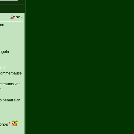
en.
Regeln
llt.
r Sommerpause
Zeitraums von
n
 behält sich
 2026