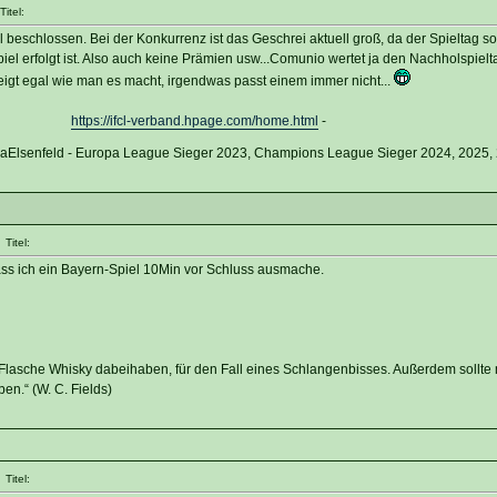
itel:
ell beschlossen. Bei der Konkurrenz ist das Geschrei aktuell groß, da der Spieltag s
el erfolgt ist. Also auch keine Prämien usw...Comunio wertet ja den Nachholspielt
eigt egal wie man es macht, irgendwas passt einem immer nicht...
https://ifcl-verband.hpage.com/home.html
-
vaElsenfeld - Europa League Sieger 2023, Champions League Sieger 2024, 2025,
Titel:
ass ich ein Bayern-Spiel 10Min vor Schluss ausmache.
 Flasche Whisky dabeihaben, für den Fall eines Schlangenbisses. Außerdem sollt
en.“ (W. C. Fields)
Titel: