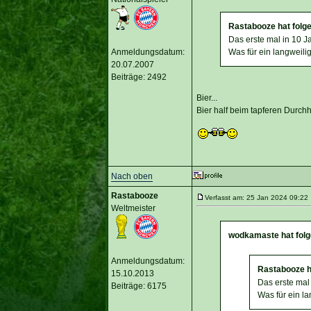
Rastabooze hat folg
Das erste mal in 10 J
Anmeldungsdatum:
Was für ein langweilig
20.07.2007
Beiträge: 2492
Bier...
Bier half beim tapferen Durchh
Nach oben
Rastabooze
Verfasst am: 25 Jan 2024 09:22 
Weltmeister
wodkamaste hat folg
Anmeldungsdatum:
Rastabooze h
15.10.2013
Das erste mal
Beiträge: 6175
Was für ein la