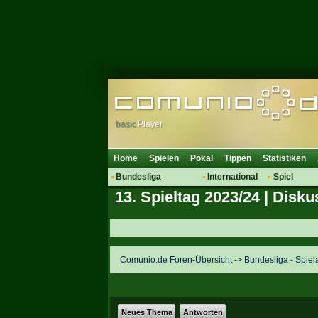
basic
Player
Home
Spielen
Pokal
Tippen
Statistiken
Bundesliga
International
Spiel
13. Spieltag 2023/24 | Disku
Hot News
Vereine
Regeln & 
Talk
WM 2014
Mitglieder
Spielanalyse
Vereinsdiskussion
Comunio.de Foren-Übersicht
->
Bundesliga - Spiel
Vereinsfragen
Neues Thema
Antworten