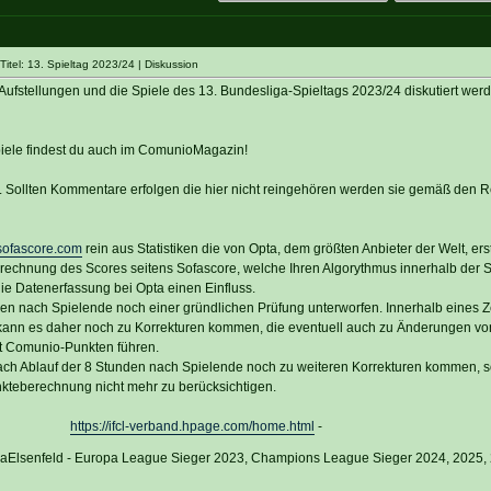
tel: 13. Spieltag 2023/24 | Diskussion
Aufstellungen und die Spiele des 13. Bundesliga-Spieltags 2023/24 diskutiert werd
piele findest du auch im ComunioMagazin!
n. Sollten Kommentare erfolgen die hier nicht reingehören werden sie gemäß den 
ofascore.com
rein aus Statistiken die von Opta, dem größten Anbieter der Welt, erste
rechnung des Scores seitens Sofascore, welche Ihren Algorythmus innerhalb de
 die Datenerfassung bei Opta einen Einfluss.
den nach Spielende noch einer gründlichen Prüfung unterworfen. Innerhalb eines 
kann es daher noch zu Korrekturen kommen, die eventuell auch zu Änderungen vo
t Comunio-Punkten führen.
ach Ablauf der 8 Stunden nach Spielende noch zu weiteren Korrekturen kommen, so
nkteberechnung nicht mehr zu berücksichtigen.
https://ifcl-verband.hpage.com/home.html
-
vaElsenfeld - Europa League Sieger 2023, Champions League Sieger 2024, 2025,