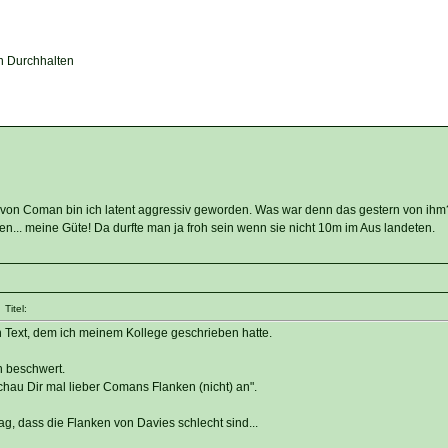
en Durchhalten
e" von Coman bin ich latent aggressiv geworden. Was war denn das gestern von ihm
n... meine Güte! Da durfte man ja froh sein wenn sie nicht 10m im Aus landeten.
Titel:
 Text, dem ich meinem Kollege geschrieben hatte.
n beschwert.
chau Dir mal lieber Comans Flanken (nicht) an".
g, dass die Flanken von Davies schlecht sind...