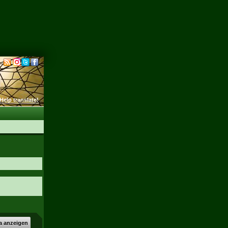
Help translate!
a anzeigen