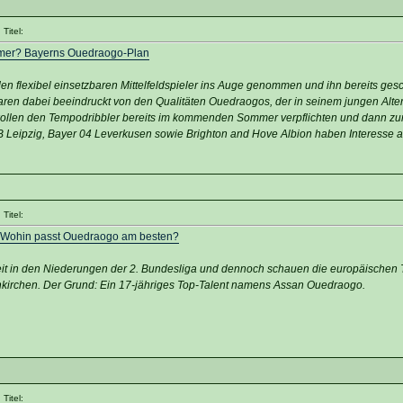
Titel:
mmer? Bayerns Ouedraogo-Plan
en flexibel einsetzbaren Mittelfeldspieler ins Auge genommen und ihn bereits gesc
ren dabei beeindruckt von den Qualitäten Ouedraogos, der in seinem jungen Alte
e wollen den Tempodribbler bereits im kommenden Sommer verpflichten und dann zu
B Leipzig, Bayer 04 Leverkusen sowie Brighton and Hove Albion haben Interesse 
Titel:
! Wohin passt Ouedraogo am besten?
eit in den Niederungen der 2. Bundesliga und dennoch schauen die europäischen 
kirchen. Der Grund: Ein 17-jähriges Top-Talent namens Assan Ouedraogo.
Titel: