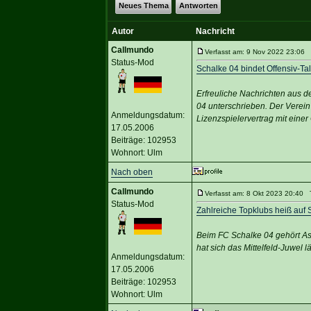
Neues Thema
Antworten
Autor
Nachricht
Callmundo
Verfasst am: 9 Nov 2022 23:06 
Status-Mod
Schalke 04 bindet Offensiv-Tal
Erfreuliche Nachrichten aus
04 unterschrieben. Der Verein 
Anmeldungsdatum:
Lizenzspielervertrag mit eine
17.05.2006
Beiträge: 102953
Wohnort: Ulm
Nach oben
Callmundo
Verfasst am: 8 Okt 2023 20:40 T
Status-Mod
Zahlreiche Topklubs heiß auf
Beim FC Schalke 04 gehört As
hat sich das Mittelfeld-Juwel l
Anmeldungsdatum:
17.05.2006
Beiträge: 102953
Wohnort: Ulm