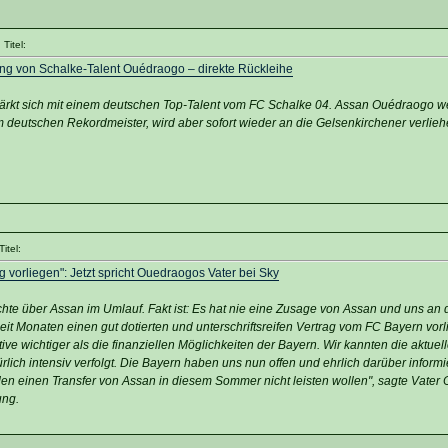
Titel:
ung von Schalke-Talent Ouédraogo – direkte Rückleihe
rkt sich mit einem deutschen Top-Talent vom FC Schalke 04. Assan Ouédraogo we
deutschen Rekordmeister, wird aber sofort wieder an die Gelsenkirchener verlieh
itel:
ag vorliegen": Jetzt spricht Ouedraogos Vater bei Sky
ichte über Assan im Umlauf. Fakt ist: Es hat nie eine Zusage von Assan und uns an
it Monaten einen gut dotierten und unterschriftsreifen Vertrag vom FC Bayern vorl
ve wichtiger als die finanziellen Möglichkeiten der Bayern. Wir kannten die aktuell
lich intensiv verfolgt. Die Bayern haben uns nun offen und ehrlich darüber informie
en einen Transfer von Assan in diesem Sommer nicht leisten wollen", sagte Vater
ung.