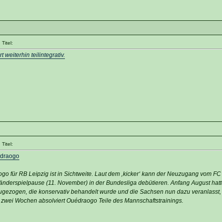
Titel:
 weiterhin teilintegrativ.
Titel:
édraogo
o für RB Leipzig ist in Sichtweite. Laut dem ‚kicker‘ kann der Neuzugang vom FC
änderspielpause (11. November) in der Bundesliga debütieren. Anfang August hatte
ugezogen, die konservativ behandelt wurde und die Sachsen nun dazu veranlasst, 
 zwei Wochen absolviert Ouédraogo Teile des Mannschaftstrainings.