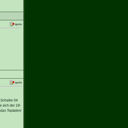
 Schalke 04
 sich der 18-
das Toptalent