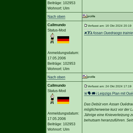
Beiträge: 102953
Wohnort: Ulm
Nach oben
Callmundo
Verfasst am: 16 Okt 2024 20:19 
Status-Mod
❌🏋️ℹ️ Assan Ouedraogo trainiert
Anmeldungsdatum:
17.05.2006
Beiträge: 102953
Wohnort: Ulm
Nach oben
Callmundo
Verfasst am: 24 Okt 2024 17:19 
Status-Mod
🚨🗣🗯️ℹ️ Leipzigs Plan mit Ou
Das Debüt von Assan Ouédraog
möglicherweise kurz vor der L
Anmeldungsdatum:
Jährige eine Knieverletzung z
17.05.2006
behutsam heranzuführen. Seit
Beiträge: 102953
Wohnort: Ulm