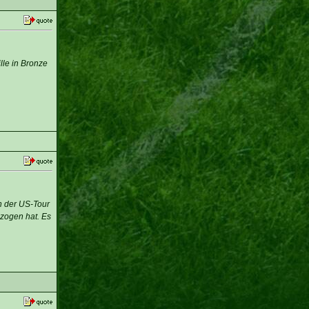
lle in Bronze
n der US-Tour
ezogen hat. Es