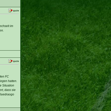
chselt im
en.
 den FC
iegen hatten.
e Situation
rt, dass sie
 Ouedraogo