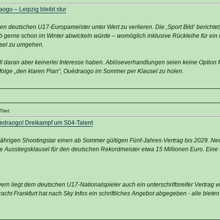
ogo – Leipzig bleibt stur
n deutschen U17-Europameister unter Wert zu verlieren. Die ‚Sport Bild‘ berichtet
lb gerne schon im Winter abwickeln würde – womöglich inklusive Rückleihe für ein 
usel zu umgehen.
ll daran aber keinerlei Interesse haben. Ablöseverhandlungen seien keine Option f
folge „den klaren Plan“, Ouédraogo im Sommer per Klausel zu holen.
itel:
Ouedraogo! Dreikampf um S04-Talent
jährigen Shootingstar einen ab Sommer gültigen Fünf-Jahres-Vertrag bis 2029. N
e Ausstiegsklausel für den deutschen Rekordmeister etwa 15 Millionen Euro. Eine 
.
rn liegt dem deutschen U17-Nationalspieler auch ein unterschriftsreifer Vertrag 
racht Frankfurt hat nach Sky Infos ein schriftliches Angebot abgegeben - alle bieten