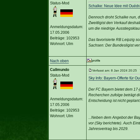
Status-Mod
Schalke: Neue Idee mit Ouédra
Dennoch droht Schalke nun, de
Zweitligist den Verkauf desha
Anmeldungsdatum:
um die niedrige Ausstiegskla
17.05.2006
Beiträge: 102953
Das favorisierte RB Leipzig so
Wohnort: Ulm
Sachsen: Der Bundesligist ver
Nach oben
Callmundo
Verfasst am: 8 Jan 2024 20:25 T
Status-Mod
Sky Info: Bayern-Offerte für 
Der FC Bayern bietet dem 17-
Recherchen zufolge beträgt di
Anmeldungsdatum:
Entscheidung ist nicht geplant
17.05.2006
Beiträge: 102953
Wohnort: Ulm
...Neben dem Angebot der Baye
vor (Sky berichtete). Auch Eint
Jahresvertrag bis 2029.