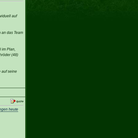
iduell auf
am an das Team
l im Plan,
hröder (48)
 auf seine
ungen heute