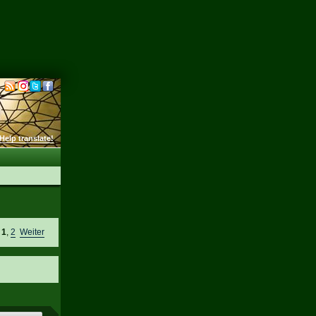
Help translate!
e
1
,
2
Weiter