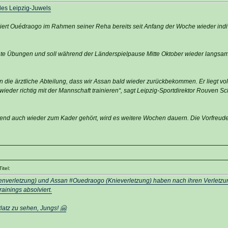
des Leipzig-Juwels
iert Ouédraogo im Rahmen seiner Reha bereits seit Anfang der Woche wieder indiv
ichte Übungen und soll während der Länderspielpause Mitte Oktober wieder langs
 die ärztliche Abteilung, dass wir Assan bald wieder zurückbekommen. Er liegt vol
wieder richtig mit der Mannschaft trainieren“, sagt Leipzig-Sportdirektor Rouven Sc
ßend auch wieder zum Kader gehört, wird es weitere Wochen dauern. Die Vorfreude
itel:
enverletzung) und Assan #Ouedraogo (Knieverletzung) haben nach ihren Verletz
ainings absolviert.
atz zu sehen, Jungs! 🤗