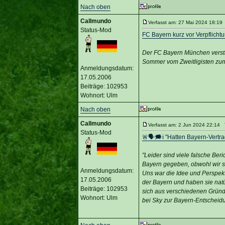
Nach oben
Callmundo
Verfasst am: 27 Mai 2024 18:19 
Status-Mod
FC Bayern kurz vor Verpflicht
Der FC Bayern München verstä
Sommer vom Zweitligisten zum 
Anmeldungsdatum:
17.05.2006
Beiträge: 102953
Wohnort: Ulm
Nach oben
Callmundo
Verfasst am: 2 Jun 2024 22:14 T
Status-Mod
🚨🗣🗯️ℹ️ "Hatten Bayern-Vertr
"Leider sind viele falsche Ber
Bayern gegeben, obwohl wir se
Anmeldungsdatum:
Uns war die Idee und Perspekti
17.05.2006
der Bayern und haben sie natür
Beiträge: 102953
sich aus verschiedenen Gründ
Wohnort: Ulm
bei Sky zur Bayern-Entscheid