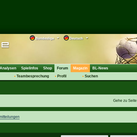
Bundesliga
Deutsch
Analysen
Spielinfos
Shop
Forum
Magazin
BL-News
Teambesprechung
Profil
Suchen
Anmelden
Tipps
Bewertungen
suche
Transfers & Co.
FAQ
Aufstellung
Support
Gehe zu Seit
Saisonübergang
mitteilungen