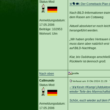
Status-Mod
🚨🗣🗯️ℹ️ Der Comeback-Plan 
Nach BILD-Informationen train
dem Rasen am Cottaweg.
Anmeldungsdatum:
17.05.2006
Aktuell absolviert er noch le
Beiträge: 102953
herangeführt werden.
Wohnort: Ulm
„Wir haben großes Vertrauen in
muss dann aber natürlich erst 
auf BILD-Nachfrage.
Klar, bis Ouédraogo anschlie
Rückkehr ist dennoch groß.
Nach oben
Callmundo
Verfasst am: 8 Okt 2024 21:29 T
Status-Mod
✅🚨ℹ️ Kevin #Kampl (Adduktor
wieder Teile des Mannschaftstr
Schön, euch wieder auf dem Pl
Anmeldungsdatum:
17.05.2006