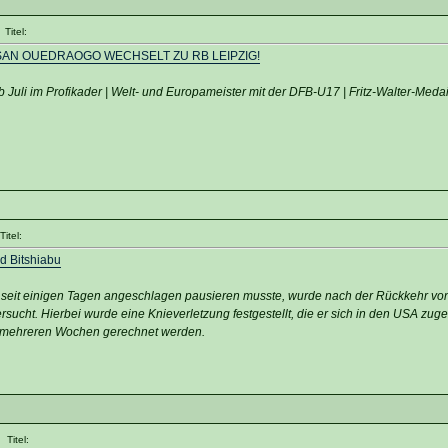
Titel:
SAN OUEDRAOGO WECHSELT ZU RB LEIPZIG!
b Juli im Profikader | Welt- und Europameister mit der DFB-U17 | Fritz-Walter-Medai
itel:
d Bitshiabu
 seit einigen Tagen angeschlagen pausieren musste, wurde nach der Rückkehr vo
sucht. Hierbei wurde eine Knieverletzung festgestellt, die er sich in den USA zug
on mehreren Wochen gerechnet werden.
Titel: