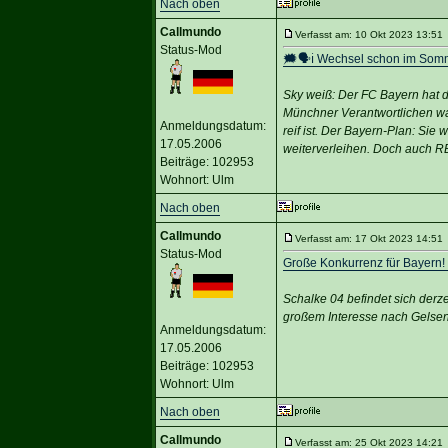
Nach oben
Callmundo
Verfasst am: 10 Okt 2023 13:51 
Status-Mod
🗯️🗣ℹ️ Wechsel schon im So
Sky weiß: Der FC Bayern hat d
Münchner Verantwortlichen wa
Anmeldungsdatum:
reif ist. Der Bayern-Plan: Si
17.05.2006
weiterverleihen. Doch auch R
Beiträge: 102953
Wohnort: Ulm
Nach oben
Callmundo
Verfasst am: 17 Okt 2023 14:51 
Status-Mod
Große Konkurrenz für Bayern
Schalke 04 befindet sich derz
großem Interesse nach Gelsen
Anmeldungsdatum:
17.05.2006
Beiträge: 102953
Wohnort: Ulm
Nach oben
Callmundo
Verfasst am: 25 Okt 2023 14:21 