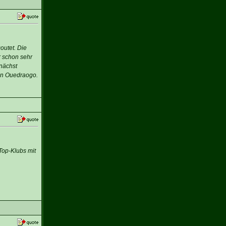
outet. Die
r schon sehr
nächst
an Ouedraogo.
Top-Klubs mit