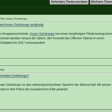
Vorheriges Thema anzeigen
Nächstes Them
Titel: Assan Ouedraogo
ent Assan Ouédraogo langfristig
 der Knappenschmiede:
Assan Ouédraogo
hat einen langfristigen Fördervertrag bei
besitzt darüber hinaus die Option, den Kontrakt des Offensiv-Talents in einen
r Gültigkeit bis 2027 umzuwandeln.
itel:
 Schalkes Ouédraogo?
san Ouédraogo zu den vielversprechendsten Spielern der Mannschaft. Mit seinen
ängst in den Fokus der europäischen Elite gespielt.