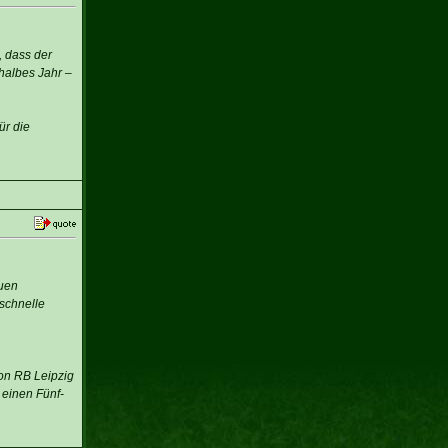
, dass der
halbes Jahr –
ür die
euen
schnelle
von RB Leipzig
 einen Fünf-