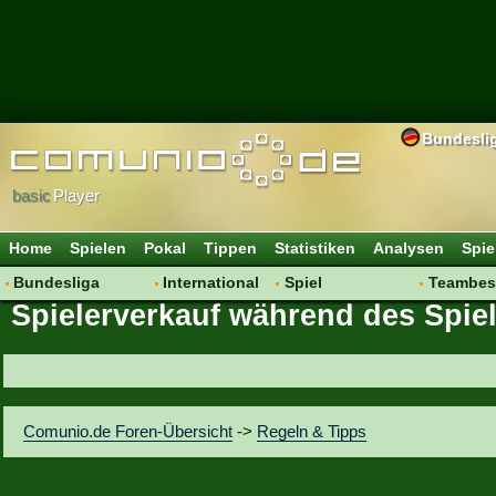
Bundesli
basic
Player
Home
Spielen
Pokal
Tippen
Statistiken
Analysen
Spie
Bundesliga
International
Spiel
Teambes
Spielerverkauf während des Spie
Hot News
Vereine
Regeln & Tipps
Bewertu
Talk
WM 2014
Mitgliedersuche
Transfer
Spielanalyse
Aufstellu
Vereinsdiskussion
Saisonü
Comunio.de Foren-Übersicht
->
Regeln & Tipps
Vereinsfragen