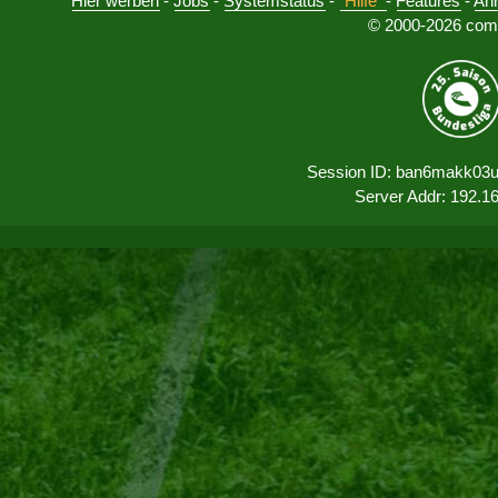
Hier werben
-
Jobs
-
Systemstatus
-
Hilfe
-
Features
-
An
© 2000-2026 comu
Session ID: ban6makk03u
Server Addr: 192.1