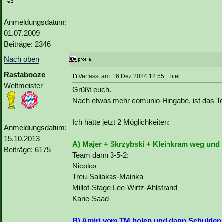
Anmeldungsdatum:
01.07.2009
Beiträge: 2346
Nach oben
Rastabooze
Verfasst am: 16 Dez 2024 12:55 Titel:
Weltmeister
Grüßt euch.
Nach etwas mehr comunio-Hingabe, ist das Te
Ich hätte jetzt 2 Möglichkeiten:
Anmeldungsdatum:
15.10.2013
A) Majer + Skrzybski + Kleinkram weg und d
Beiträge: 6175
Team dann 3-5-2:
Nicolas
Treu-Saliakas-Mainka
Millot-Stage-Lee-Wirtz-Ahlstrand
Kane-Saad
B) Amiri vom TM holen und dann Schulden 