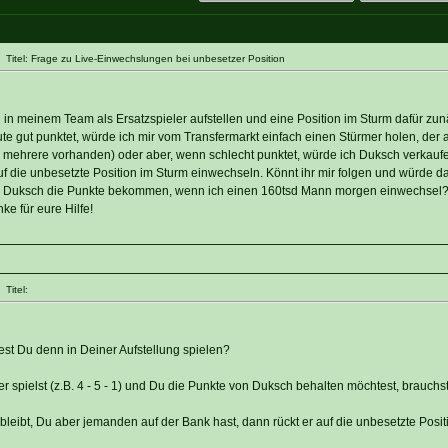
Titel: Frage zu Live-Einwechslungen bei unbesetzer Position
in meinem Team als Ersatzspieler aufstellen und eine Position im Sturm dafür zun
te gut punktet, würde ich mir vom Transfermarkt einfach einen Stürmer holen, de
nd mehrere vorhanden) oder aber, wenn schlecht punktet, würde ich Duksch verkauf
 die unbesetzte Position im Sturm einwechseln. Könnt ihr mir folgen und würde 
. Duksch die Punkte bekommen, wenn ich einen 160tsd Mann morgen einwechsel? 
ke für eure Hilfe!
Titel:
est Du denn in Deiner Aufstellung spielen?
 spielst (z.B. 4 - 5 - 1) und Du die Punkte von Duksch behalten möchtest, brauchs
leibt, Du aber jemanden auf der Bank hast, dann rückt er auf die unbesetzte Posit