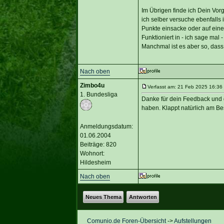
Im Übrigen finde ich Dein Vor
ich selber versuche ebenfalls
Punkte einsacke oder auf eine
Funktioniert in - ich sage mal 
Manchmal ist es aber so, dass
Nach oben
Zimbo4u
Verfasst am: 21 Feb 2025 16:36 
1. Bundesliga
Danke für dein Feedback und d
haben. Klappt natürlich am Bes
Anmeldungsdatum:
01.06.2004
Beiträge: 820
Wohnort:
Hildesheim
Nach oben
Neues Thema
Antworten
Comunio.de Foren-Übersicht
->
Aufstellungen