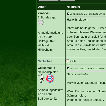
Autor
Nachricht
Zimbo4u
Verfasst am: 21 Feb 2025 09:46 
1. Bundesliga
Hallo ihr Lieben,
ich würde heute gerne Duksch 
unbesetzt lassen. Wenn er heu
Anmeldungsdatum:
oder Sonntag nicht spielt (si
01.06.2004
Amoura holen und ihn dann auf
Beiträge: 820
Amoura die Punkte holen bzw
Wohnort:
immer im Plus, das ist klar. Dan
Hildesheim
Nach oben
wodkamaste
Verfasst am: 21 Feb 2025 10:04 
Nationalspieler
Servus Zimbo4u.
Mit wie vielen Stürmern möcht
Anmeldungsdatum:
Wenn Du nur mit einem Stürmer
20.07.2007
Stürmer holen.
Beiträge: 2492
Wenn eine Position unbesetzt b