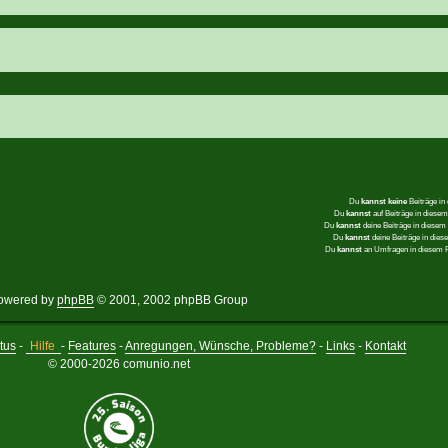
Du
kannst keine
Beiträge in
Du
kannst
auf Beiträge in dies
Du
kannst
deine Beiträge in diese
Du
kannst
deine Beiträge in die
Du
kannst
an Umfragen in diesem
owered by
phpBB
© 2001, 2002 phpBB Group
tus
-
Hilfe
-
Features
-
Anregungen, Wünsche, Probleme?
-
Links
-
Kontakt
© 2000-2026 comunio.net