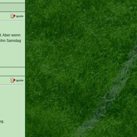
t. Aber wenn
d ihn Samstag
eg.