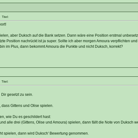
Titel:
ort!
pielen, aber Duksch auf die Bank setzen. Dann wäre eine Position erstmal unbesetz
zte Position nachrückt ist ja super. Sollte ich aber morgen Amoura verpflichten un
h bin im Plus, dann bekommt Amoura die Punkte und nicht Duksch, korrekt?
Titel:
Dir gesetzt zu sein.
 dass Gittens und Olise spielen.
en, wie Du es geschildert hast:
nd alle drei (Gittens, Olise und Amoura) spielen, dann fällt die Note von Duksch w
icht spielen, dann wird Duksch' Bewertung genommen.