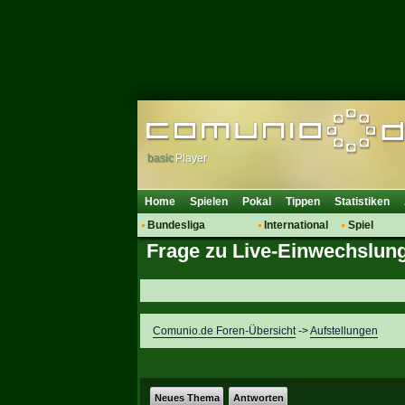
basic
Player
Home
Spielen
Pokal
Tippen
Statistiken
Bundesliga
International
Spiel
Frage zu Live-Einwechslung
Hot News
Vereine
Regeln & 
Talk
WM 2014
Mitglieder
Spielanalyse
Vereinsdiskussion
Comunio.de Foren-Übersicht
->
Aufstellungen
Vereinsfragen
Neues Thema
Antworten