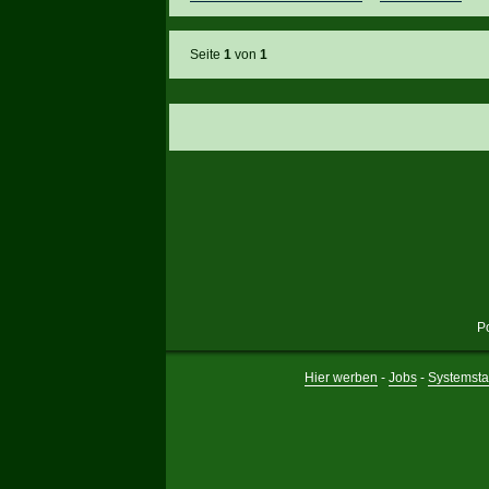
Seite
1
von
1
P
Hier werben
-
Jobs
-
Systemsta