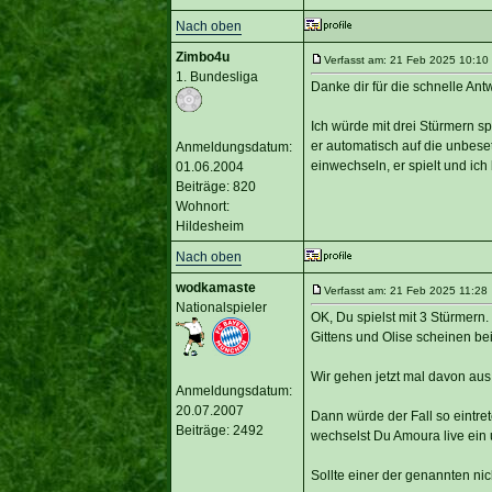
Nach oben
Zimbo4u
Verfasst am: 21 Feb 2025 10:10 
1. Bundesliga
Danke dir für die schnelle Antw
Ich würde mit drei Stürmern s
er automatisch auf die unbeset
Anmeldungsdatum:
einwechseln, er spielt und ic
01.06.2004
Beiträge: 820
Wohnort:
Hildesheim
Nach oben
wodkamaste
Verfasst am: 21 Feb 2025 11:28 
Nationalspieler
OK, Du spielst mit 3 Stürmern.
Gittens und Olise scheinen bei 
Wir gehen jetzt mal davon aus,
Anmeldungsdatum:
20.07.2007
Dann würde der Fall so eintret
Beiträge: 2492
wechselst Du Amoura live ein u
Sollte einer der genannten n