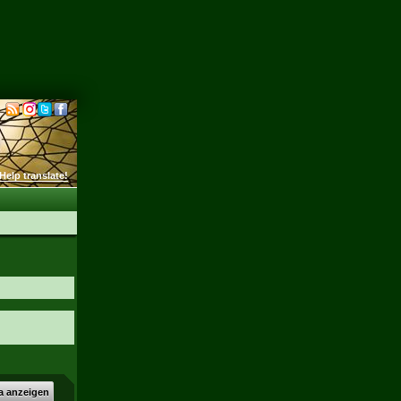
Help translate!
a anzeigen