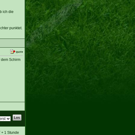
b ich die
chter punktet.
uf dem Schirm
T + 1 Stunde