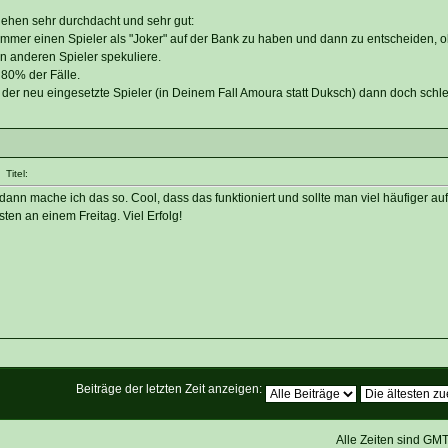
gehen sehr durchdacht und sehr gut:
 immer einen Spieler als "Joker" auf der Bank zu haben und dann zu entscheiden, o
n anderen Spieler spekuliere.
- 80% der Fälle.
 der neu eingesetzte Spieler (in Deinem Fall Amoura statt Duksch) dann doch schle
Titel:
ann mache ich das so. Cool, dass das funktioniert und sollte man viel häufiger a
ten an einem Freitag. Viel Erfolg!
Beiträge der letzten Zeit anzeigen:
Alle Zeiten sind GM