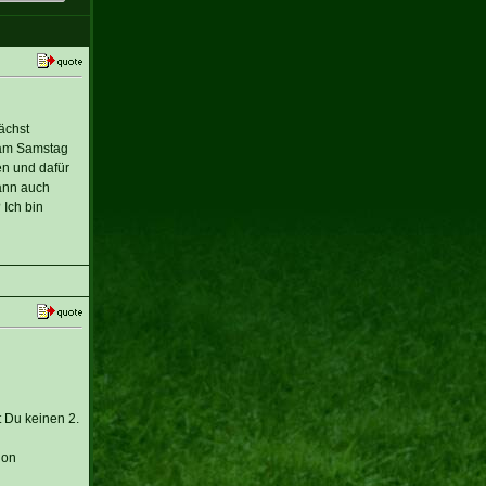
ächst
r am Samstag
en und dafür
dann auch
Ich bin
t Du keinen 2.
ion