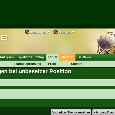
Bundesliga
Deutsch
Analysen
Spielinfos
Shop
Forum
Magazin
BL-News
Teambesprechung
Profil
Suchen
en bei unbesetzer Position
Anmelden
Tipps
Bewertungen
suche
Transfers & Co.
FAQ
Aufstellung
Support
Saisonübergang
Vorheriges Thema anzeigen
Nächstes Them