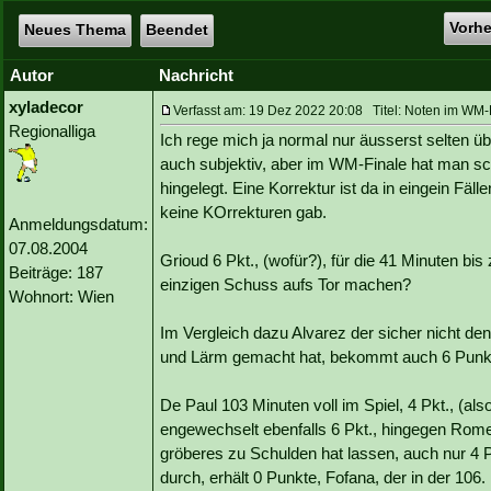
Vorh
Neues Thema
Beendet
Autor
Nachricht
xyladecor
Verfasst am: 19 Dez 2022 20:08 Titel: Noten im WM-F
Regionalliga
Ich rege mich ja normal nur äusserst selten üb
auch subjektiv, aber im WM-Finale hat man sch
hingelegt. Eine Korrektur ist da in eingein Fä
keine KOrrekturen gab.
Anmeldungsdatum:
07.08.2004
Grioud 6 Pkt., (wofür?), für die 41 Minuten b
Beiträge: 187
einzigen Schuss aufs Tor machen?
Wohnort: Wien
Im Vergleich dazu Alvarez der sicher nicht de
und Lärm gemacht hat, bekommt auch 6 Punk
De Paul 103 Minuten voll im Spiel, 4 Pkt., (als
engewechselt ebenfalls 6 Pkt., hingegen Rome
gröberes zu Schulden hat lassen, auch nur 4 Pk
durch, erhält 0 Punkte, Fofana, der in der 10