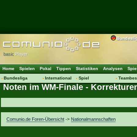
Bundesli
basic
Player
Home
Spielen
Pokal
Tippen
Statistiken
Analysen
Spie
Bundesliga
International
Spiel
Teambes
Noten im WM-Finale - Korrekture
Hot News
Vereine
Regeln & Tipps
Bewertu
Talk
WM 2014
Mitgliedersuche
Transfer
Spielanalyse
Aufstellu
Vereinsdiskussion
Saisonü
Comunio.de Foren-Übersicht
->
Nationalmannschaften
Vereinsfragen