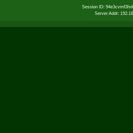
Session ID: 94e3cvmf3hn
Server Addr: 192.1