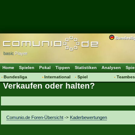
Bundesli
basic
Player
Home
Spielen
Pokal
Tippen
Statistiken
Analysen
Spie
Bundesliga
International
Spiel
Teambes
Verkaufen oder halten?
Hot News
Vereine
Regeln & Tipps
Bewertu
Talk
WM 2014
Mitgliedersuche
Transfer
Spielanalyse
Aufstellu
Vereinsdiskussion
Saisonü
Comunio.de Foren-Übersicht
->
Kaderbewertungen
Vereinsfragen