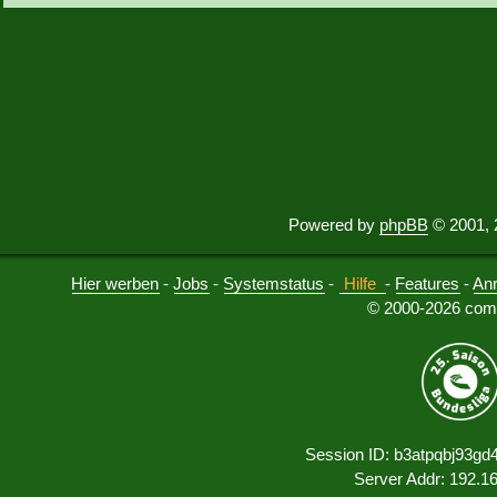
Powered by
phpBB
© 2001, 
Hier werben
-
Jobs
-
Systemstatus
-
Hilfe
-
Features
-
An
© 2000-2026 comu
Session ID: b3atpqbj93g
Server Addr: 192.1