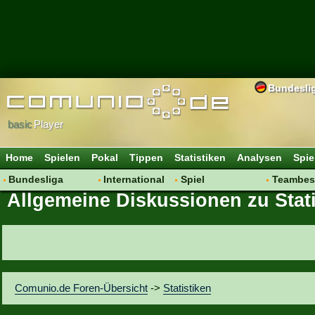
Bundesli
basic
Player
Home
Spielen
Pokal
Tippen
Statistiken
Analysen
Spie
Bundesliga
International
Spiel
Teambes
Allgemeine Diskussionen zu Stati
Hot News
Vereine
Regeln & Tipps
Bewertu
Talk
WM 2014
Mitgliedersuche
Transfer
Spielanalyse
Aufstellu
Vereinsdiskussion
Saisonü
Vereinsfragen
Comunio.de Foren-Übersicht
->
Statistiken