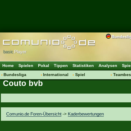
Bundesli
basic
Player
Home
Spielen
Pokal
Tippen
Statistiken
Analysen
Spie
Bundesliga
International
Spiel
Teambes
Couto bvb
Hot News
Vereine
Regeln & Tipps
Bewertu
Talk
WM 2014
Mitgliedersuche
Transfer
Spielanalyse
Aufstellu
Vereinsdiskussion
Saisonü
Comunio.de Foren-Übersicht
->
Kaderbewertungen
Vereinsfragen