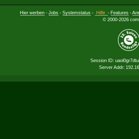
Hier werben
-
Jobs
-
Systemstatus
-
Hilfe
-
Features
-
An
© 2000-2026 comu
Session ID: uaol0gr7dtug
Server Addr: 192.1